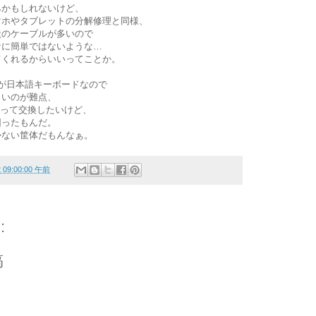
みかもしれないけど、
マホやタブレットの分解修理と同様、
状のケーブルが多いので
なに簡単ではないような…
てくれるからいいってことか。
ookが日本語キーボードなので
くいのが難点、
ーツ買って交換したいけど、
困ったもんだ。
かない筐体だもんなぁ。
2 09:00:00 午前
:
稿