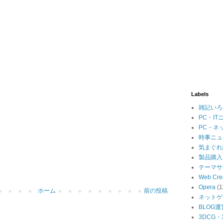
Labels
雑記いろ
PC・IT
PC・ネ
時事ニュ
気まぐれ
製品購入
テーマサ
Web Cre
Opera
(1
ホーム
前の投稿
ネットゲ
BLOG運
3DCG