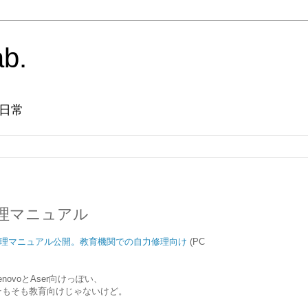
ab.
日常
k修理マニュアル
ookの修理マニュアル公開。教育機関での自力修理向け
(PC
ovoとAser向けっぽい、
そもそも教育向けじゃないけど。