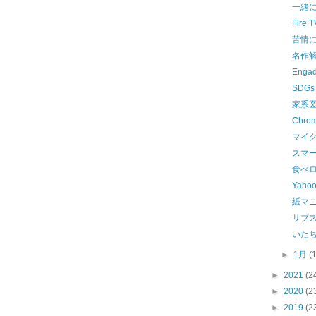
一緒
Fire 
苦情
名作
Enga
SDG
家系
Chr
マイ
スマ
食べ
Yaho
紙マ
サブ
いた
►
1月
(
►
2021
(2
►
2020
(2
►
2019
(2