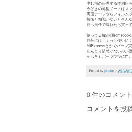
少し前の修理する権利絡
今どきの薄型ノートはス
両面テープやらフィルム
技術と知識がないとそん
自己責任で壊れたら買っ
使ってるhpのchromeb
自分にはちょっと使いに
AliExpressとかでパ
あんまり情報がないのが
そもそもパーツ交換に向
Posted by
jubako
at
2/10/202
0 件のコメント
コメントを投