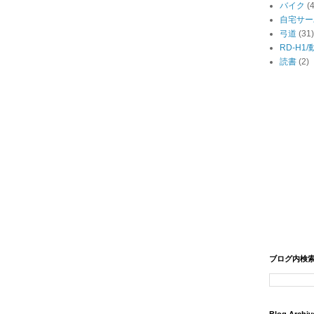
バイク
(
自宅サー
弓道
(31)
RD-H1
読書
(2)
ブログ内検