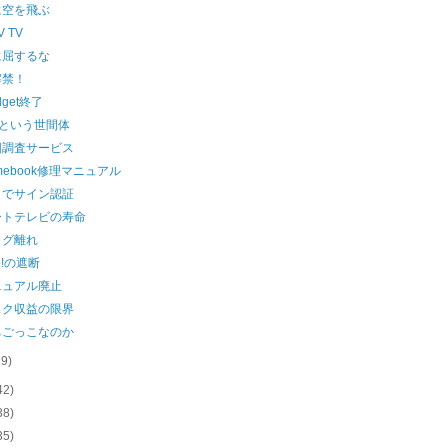
に空を飛ぶ
TV TV
に屈するな
解禁！
dget終了
sという世間体
図調査サービス
omebook修理マニュアル
クでサイン認証
ートテレビの寿命
ログ離れ
o!の遮断
ニュアル廃止
スク収益の限界
ちごっこなのか
19)
42)
38)
35)