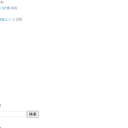
44)
バ計画
(43)
/動画エンコ
(29)
索