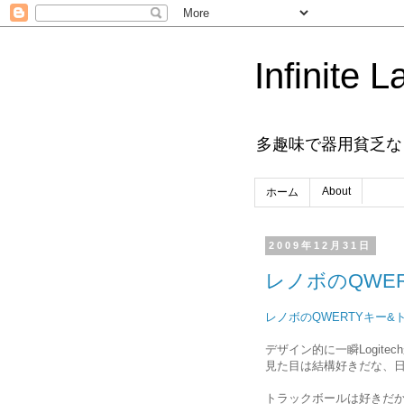
Infinite L
多趣味で器用貧乏な
About
ホーム
2009年12月31日
レノボのQWE
レノボのQWERTYキー
デザイン的に一瞬Logit
見た目は結構好きだな、
トラックボールは好きだ