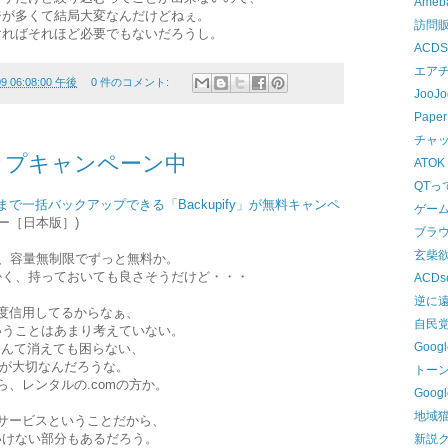
Ame
ジが多くて結局大変なんだけどねぇ。
訪問
ければそれほど必要でもないだろうし。
ACDSe
エア
09 06:08:00 午後
0 件のコメント:
Joo
Paper
チャ
ップキャンペーン中
ATOK
QTっ
ブログまで一括バックアップできる「Backupify」が無料キャンペ
ゲー
ー［日本版］)
ブラ
玄柴
ば、容量無制限でずっと無料か。
かく、持っておいても良さそうだけど・・・
ACDse
逆に
ある程度信用してるからなぁ、
自民党員
いうことはあまり考えていない。
Googl
やきなんて消えても困らない、
owersが大切なんだろうな。
トー
ったら、レンタルの.comの方か。
Goo
地域
サービスということだから、
いけない部分もあるだろう。
新説