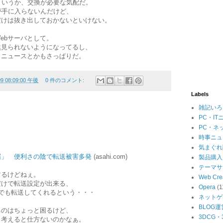
というか、交換が必要な気配だ。
が手に入らないんだけど、
だけは抜き出しておかないといけない。
ebサーバとして。
然見られないようになってるし、
ないからニュースとかもさっぱりだ。
09 08:09:00 午後
0 件のコメント:
Labels
雑記いろ
PC・IT
PC・ネ
時事ニュ
気まぐれ
届」 便利さの陰で転送被害多発
(asahi.com)
製品購入
テーマサ
するけどねぇ。
Web Cre
だけで転送設定が出来る、
Opera
(1
でも転送してくれるという・・・
ネットゲ
BLOG運
るのはちょっと困るけど、
3DCG
も考えると仕方ないのかなぁ。