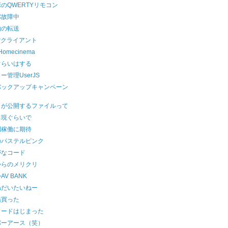
のQWERTYリモコン
バ故障中
物の転送
terクライアント
Homecinema
ぐらいはする
ー管理UserJS
バックアップキャンペーン
トが公開するファイルって
出現ぐらいで
間稼働に期待
のパステルピンク
がなコード
からのメリクリ
AV BANK
ねだいたいねー
箱買った
カードはじまった
パーアース（笑）