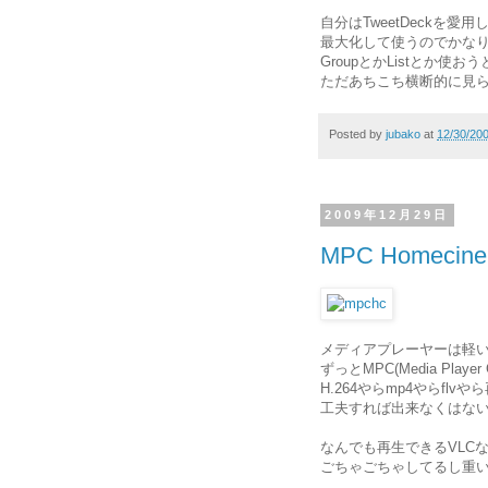
自分はTweetDeckを愛用
最大化して使うのでかな
GroupとかListとか
ただあちこち横断的に見
Posted by
jubako
at
12/30/20
2009年12月29日
MPC Homecin
メディアプレーヤーは軽
ずっとMPC(Media Play
H.264やらmp4やらfl
工夫すれば出来なくはな
なんでも再生できるVLC
ごちゃごちゃしてるし重