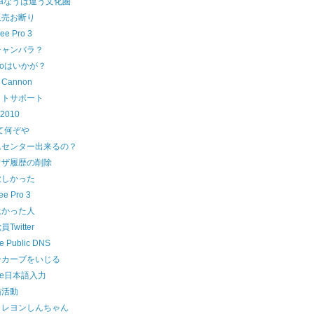
baなうは違う文化圏
販売お断り
e Pro 3
チャンバラ？
Jooはいかが？
 Cannon
ットサポート
 2010
て何ぞや
ムセンター出来るの？
ウザ履歴の削除
欲しかった
e Pro 3
遠かった人
Twitter
e Public DNS
ンカーブをいじる
gle日本語入力
猫活動
クレヨンしんちゃん