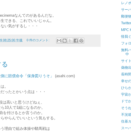
レノボ
サー
mecinemaなんてのがあるんだな。
郵便
vも再生できる、これでいいじゃん。
Twit
らない気がするし・・・
MPC 
怪我
09 08:25:00 午後
0 件のコメント:
フォロ
無料
中
サイ
する
偽物
長時
校側に賠償命令「保身図りうそ」
(asahi.com)
幸せ
ソは。
ひら
険だったとかいう点は・・・
宇宙
ドでか
段は高いと思うけどねぇ、
ら10人で1組になるのか。
そう
補助を付けるとか言うのか。
不況
ならやらんでいいという気もする。
住基
スー
いう理由で組み体操や騎馬戦は