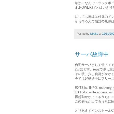
確かになんでトラックポ
まあQWERTYとはいえ
にしても無線は付属のド
そろそろ入力機器の無線はBl
Posted by
jubako
at
12/31/20
サーバ故障中
自宅サーバとして使ってるBe
2日ほど前、rep2で少
その後、少し負荷がかか
今では起動途中にフリー
EXT3-fs: INFO: recovery r
EXT3-fs: write access will
再起動かかってるうちに
この表示が出てるうちに
とりあえずインストールC