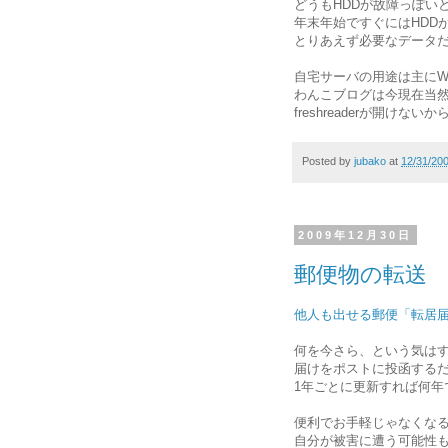
どうもHDDが故障っぽい
年末年始ですぐにはHDD
とりあえず必要なデータ
自宅サーバの用途は主にW
わんこブログは今現在当
freshreaderが開け
Posted by
jubako
at
12/31/20
2009年12月30日
郵便物の転送
他人も出せる郵便「転居
何を今さら、という気は
届けをポストに投函する
1年ごとに更新すれば何年
便利でお手軽じゃなくな
自分が被害に遭う可能性