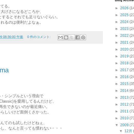
Blog Archiv
してる。
►
2026
(1
り大げさになるどころか、
►
2025
(2
使おうとするとそれでも足りないぐらい。
►
2024
(2
られるのは便利だよなぁ。
►
2023
(2
►
2022
(2
09 08:36:00 午後
0 件のコメント:
►
2021
(2
►
2020
(2
►
2019
(2
►
2018
(2
ema
►
2017
(2
►
2016
(2
►
2015
(3
►
2014
(6
い・シンプルという理由で
►
2013
(7
er Classic)を愛用してるんだけど、
►
2012
(7
vやら再生できないのが最近痛い。
►
2011
(7
いらしいけど面倒くさかった。
►
2010
(7
なんてのも試したけどねぇ、
▼
2009
(7
いし、なんと言っても慣れない・・・
▼
12月