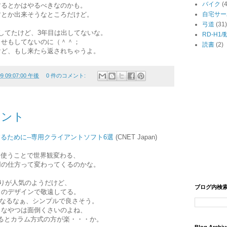
バイク
(
するとかはやるべきなのかも。
すとか出来そうなところだけど。
自宅サー
弓道
(31)
してたけど、3年目は出してないな。
RD-H1
らせもしてないのに（＾＾；
読書
(2)
けど、もし来たら返されちゃうよ。
09 09:07:00 午後
0 件のコメント:
イアント
用するために--専用クライアントソフト6選
(CNET Japan)
アント使うことで世界観変わる、
用の仕方って変わってくるのかな。
あたりが人気のようだけど、
ブログ内検
感じのデザインで敬遠してる。
っと気になるなぁ、シンプルで良さそう。
うなやつは面倒くさいのよね、
てくるとカラム方式の方が楽・・・か。