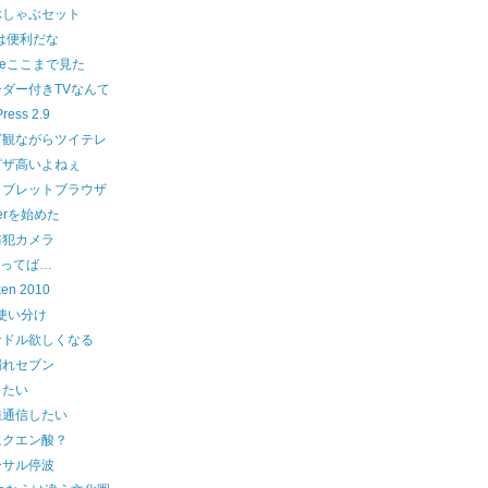
ぶしゃぶセット
は便利だな
gleここまで見た
ダー付きTVなんて
ress 2.9
ビ観ながらツイテレ
ピザ高いよねぇ
タブレットブラウザ
terを始めた
防犯カメラ
glってば…
ken 2010
使い分け
サドル欲しくなる
漏れセブン
したい
線通信したい
にクエン酸？
ーサル停波