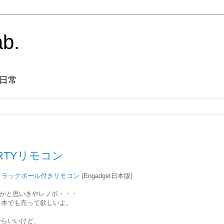
ab.
日常
RTYリモコン
&トラックボール付きリモコン
(Engadget日本版)
echかと思いきやレノボ・・・
日本でも売って欲しいよ。
からいいけど、