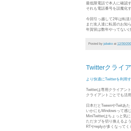
最低限電話で本人に確認
それも電話番号を誤魔化
今回引っ越して2年は転送
まだ友人達に転居のお知
年賀状は数年やってない
Posted by
jubako
at
12/30/20
Twitterクラ
より快適にTwitterを利
Twitterは専用クライ
クライアントごとでも活
日本だとTweenやTwit
いかにもWindowsって
MiniTwitterはちょ
ただタブを切り換えるよ
RTやreplyが多くなっ