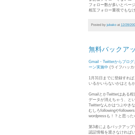
フォロー数が多いとペー
相互フォロー重視でもな
Posted by
jubako
at
12/28/20
無料バックア
Gmail・Twitterから
ーン実施中
(ライフハッカ
1月31日までに登録すれ
いるかいらないかはとも
GmailとかTwitterは
データが消えちゃう、と
Twitterなんかはつぶ
むしろfollowingやfoll
wordpressも！？と思
第3者によるバックアップ
認証情報を渡さなければ