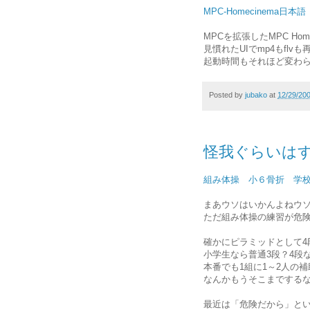
MPC-Homecinema日本語
MPCを拡張したMPC Ho
見慣れたUIでmp4もfl
起動時間もそれほど変わ
Posted by
jubako
at
12/29/20
怪我ぐらいは
組み体操 小６骨折 学
まあウソはいかんよねウ
ただ組み体操の練習が危
確かにピラミッドとして4
小学生なら普通3段？4段な
本番でも1組に1～2人の
なんかもうそこまでする
最近は「危険だから」と