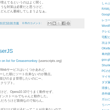
が増えてるというのはよく聞く。
しゃ
ような対策は必要だと思うけど、
RAW
はどんどん萎縮してしまうよなぁ。
Goo
レコー
09 07:53:00 午後
0 件のコメント:
WordP
テレ
宅配
次は
OKet
erJS
車内
goo.
e on list for Greasemonkey
(userscripts.org)
Shuri
用のWebサービスはいくつかあれど、
PCの
ローした順にソート出来ないのが難点。
マイ
gページの並びのまま管理したいのにー、
ダダ
スクリプト。
溶接
ど、Opera10.10でうまく動作せず、
赤外
簡単インストールでちゃんと動作した。
ガム
するんだろうけど面倒なので知らん。
リハ
ーザだけど絞り込むってことが出来ないので、