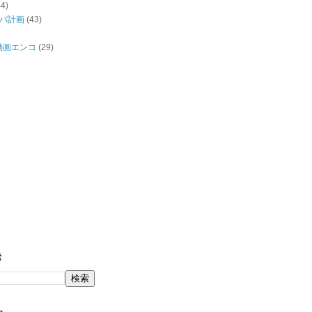
44)
バ計画
(43)
/動画エンコ
(29)
索