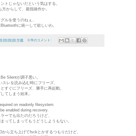
イントじゃないだという気はする。
持ち方からして、親指操作か。
ングルを使うのねぇ、
uetoothに統一して欲しいわ。
09 09:09:00 午後
0 件のコメント:
 Silentが調子悪い。
し重いスレを読み込む時にフリーズ、
るとすぐにフリーズ、勝手に再起動。
ズしてしまう始末。
equired on readonly filesystem.
 be enabled during recovery.
エラーでも出たのだろうけど、
固まってしまってもうどうしようもない。
Dから立ち上げてfsckとかするつもりだけど、