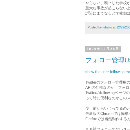
やらない、廃止した学校
重大な事故が起こらない
訴訟にまでなると学校側
Posted by
jubako
at
12/29/20
2009年12月28日
フォロー管理Us
show the user following m
Twitterのフォロー管理
APIの仕様なのか、フォ
Twitterのfollowin
って時に便利なのがこの
少し前からいじってるのだけ
最新版のChromeでは
Firefoxでは当然動作
まあ被フォローでないユ