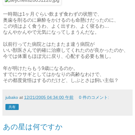
一時期は1ヶ月ぐらい飲まず食わずの状態で、
奥歯を削るのに麻酔をかけるのも命懸けだったのに、
この頃はよく食うわ、よく出すわ、よく寝るわ…
なんやかんやで元気になってしまうんだな。
以前行ってた病院とはたまたま違う病院が
いい獣医さんで的確に治療してくれたのが良かったのか、
今では体重もほぼ元に戻り、心配する必要も無し。
年が明けたらもう9歳になるのか。
すでにウサギとしてはかなりの高齢なわけで、
その都度覚悟はするのだけど、しぶとさは飼い主似？
jubako
at
12/21/2005 04:34:00 午前
0 件のコメント:
共有
あの星は何ですか