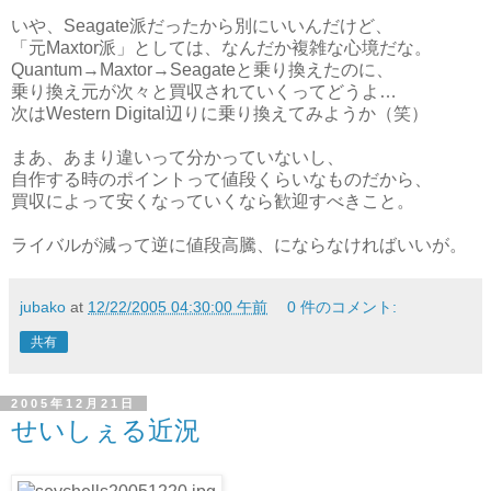
いや、Seagate派だったから別にいいんだけど、
「元Maxtor派」としては、なんだか複雑な心境だな。
Quantum→Maxtor→Seagateと乗り換えたのに、
乗り換え元が次々と買収されていくってどうよ…
次はWestern Digital辺りに乗り換えてみようか（笑）
まあ、あまり違いって分かっていないし、
自作する時のポイントって値段くらいなものだから、
買収によって安くなっていくなら歓迎すべきこと。
ライバルが減って逆に値段高騰、にならなければいいが。
jubako
at
12/22/2005 04:30:00 午前
0 件のコメント:
共有
2005年12月21日
せいしぇる近況