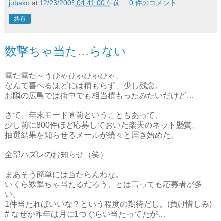
jubako
at
12/23/2005 04:41:00 午前
0 件のコメント:
共有
数撃ちゃ当た…らない
雪だ雪だ～うひゃひゃひゃひゃ、
なんて喜べるほどには積もらず、少し残念。
お隣の広島では街中でも相当積もったみたいだけど…
さて、年末モード直前ということもあって、
少し前に800件ほど応募しておいた楽天のネット懸賞、
抽選結果を知らせるメールが続々と届き始めた。
全部ハズレのお知らせ（笑）
まあそう簡単には当たらんわな。
いくら数撃ちゃ当たるだろう、とは言っても応募者が多
い。
1件当たればいいな？という程度の期待だし。(負け惜しみ)
# なぜか昨年は月に1つぐらい当たってたが…