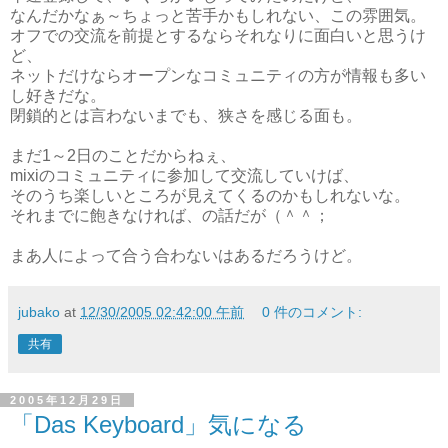
なんだかなぁ～ちょっと苦手かもしれない、この雰囲気。
オフでの交流を前提とするならそれなりに面白いと思うけ
ど、
ネットだけならオープンなコミュニティの方が情報も多い
し好きだな。
閉鎖的とは言わないまでも、狭さを感じる面も。
まだ1～2日のことだからねぇ、
mixiのコミュニティに参加して交流していけば、
そのうち楽しいところが見えてくるのかもしれないな。
それまでに飽きなければ、の話だが（＾＾；
まあ人によって合う合わないはあるだろうけど。
jubako
at
12/30/2005 02:42:00 午前
0 件のコメント:
共有
2005年12月29日
「Das Keyboard」気になる