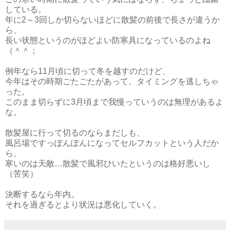
している。
年に2～3回しか切らないほどに散髪の前後で長さが違うか
ら、
長い状態というのがほどよい防寒具になっているのよね
（＾＾；
例年なら11月頃に切って冬を越すのだけど、
今年はその時期ごたごたがあって、タイミングを逃しちゃ
った。
このまま切らずに3月頃まで我慢っていうのは無理があるよ
な。
散髪屋に行って切るのならまだしも、
風呂場ですっぽんぽんになってセルフカットという人だか
ら、
寒いのは天敵…散髪で風邪ひいたというのは格好悪いし
（苦笑）
決断するなら年内。
それを過ぎるとより状況は悪化していく。