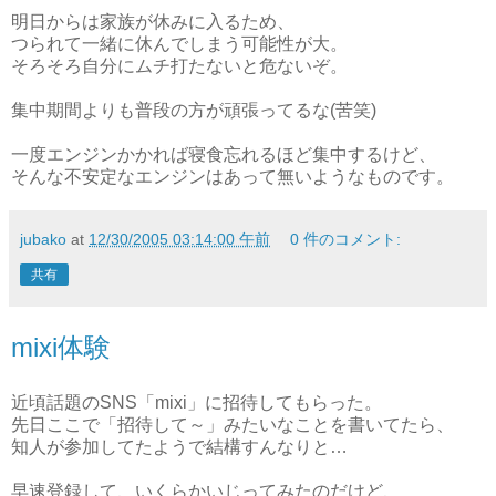
明日からは家族が休みに入るため、
つられて一緒に休んでしまう可能性が大。
そろそろ自分にムチ打たないと危ないぞ。
集中期間よりも普段の方が頑張ってるな(苦笑)
一度エンジンかかれば寝食忘れるほど集中するけど、
そんな不安定なエンジンはあって無いようなものです。
jubako
at
12/30/2005 03:14:00 午前
0 件のコメント:
共有
mixi体験
近頃話題のSNS「mixi」に招待してもらった。
先日ここで「招待して～」みたいなことを書いてたら、
知人が参加してたようで結構すんなりと…
早速登録して、いくらかいじってみたのだけど、