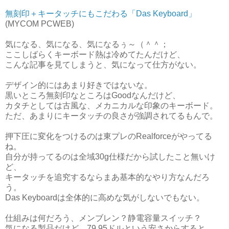
無刻印＋キータッチにもこだわる「Das Keyboard」
(MYCOM PCWEB)
気になる、気になる、気になるぅ～（＾＾；
ここしばらくキーボード熱は冷めてたんだけど、
こんな記事を見てしまうと、気になって仕方がない。
デザイン的にはあまり好きではないな。
黒いところ無刻印なところはGoodなんだけど、
カタチとしては古風な、メカニカルな印象のキーボード。
ただ、あまりにキータッチの良さが強調されてるもんで。
押下圧に変化をつけるのは東プレのRealforceがやってる
ね。
自分が持ってるのは全域30g仕様だから試したこと無いけ
ど、
キータッチを追究するならまあ基本的なやり方なんだろ
う。
Das Keyboardは全体的に高めな気がしないでもない。
仕組みは何だろう、メンブレン？静電容量スイッチ？
気になる製品だけど、79.95ドルという安さからすると、