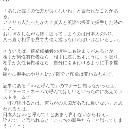
「あなた握手の仕方が良くないね」と言われたことがあ
る。
アメリカ人だったかカナダ人と英語の授業で握手した時の
こと。
おじぎをしながら軽く握ってしまうのは日本人のNG、
真っ直ぐ相手を見て力強く握らなければいけないらしい。
そういえば、選挙候補者の握手にも決まりがあるとか。
相手が男性有権者なら、相手に差し出すように手を握り、
相手が女性有権者なら、自分に引き付けるように手を握
る。
確かに握手のやり方1つで随分と印象は変わるもんで。
記事にある「○○と呼んで」のマナーは知らなかったよ。
「ファーストネームで呼んでほしいといったのにあえてラ
ストネームで
呼び続けるとは、何らかの意図があるに違いない」と思
われるとは。
日本人は○○と呼んで！とあまり言わないからねぇ…
呼んで！と言われると「こっちの勝手だろ」と思ってしま
う（＾＾；