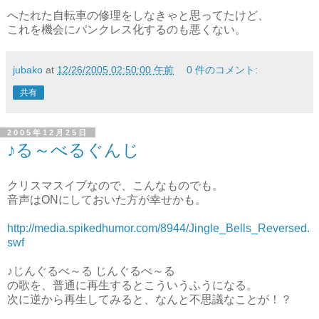
へたれた自転車の修理をしなきゃと思ってたけど、
これを機会にパンクレス化するのも悪くない。
jubako
at
12/26/2005 02:50:00 午前
0 件のコメント:
共有
2005年12月25日
♪る～べるぐんじ
クリスマスイブなので、こんなものでも。
音声はONにしておいた方が幸せかも。
http://media.spikedhumor.com/8944/Jingle_Bells_Reversed.
swf
♪じんぐるべ～る じんぐるべ～る
の歌を、普通に再生するとこういうふうになる。
次に逆から再生してみると、なんと不思議なことが！？