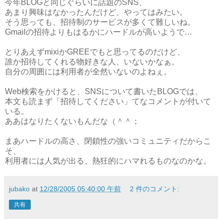
今年BLOGと同じぐらいに話題のSNS、
あまり興味はなかったんだけど、やってはみたい。
そう思っても、招待制のサービスが多くて難しいね。
Gmailの招待よりもはるかにハードルが高いようで…
とりあえずmixiかGREEでもと思ってるのだけど、
誰か招待してくれる物好きな人、いないかなぁ。
自分の周囲には利用者が全然いないのよねぇ。
Web検索をかけると、SNSについて書いたBLOGでは、
本文も読まず「招待してください」てなコメントが付いて
いる。
ああはなりたくないもんだな（＾＾；
まあハードルの高さ、閉鎖性の強いコミュニティだからこ
そ、
利用者には人気が出る、熱狂的にハマれるものなのかな。
jubako
at
12/28/2005 05:40:00 午前
2 件のコメント:
共有