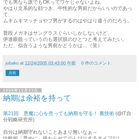
でも男なら誰でもOKってワケじゃないよね。
やはり文系的な顔つき、中性的な男前だからいいのであっ
て、
ムキムキマッチョやブ男がするのはやはり違うのだろう。
普段メガネはサングラスぐらいしかしないけど、
伊達眼鏡っていうのも選択肢のひとつと考えてみたい。
ただ、似合うような男前かどうかは…（笑）
jubako
at
12/24/2005 03:43:00 午前
0 件のコメント:
共有
2005年12月23日
納期は余裕を持って
第21回 悪魔に心を売っても納期を守る！ 裏技術
(@IT自
分戦略研究所)
自分は納期守れないことあまり無いなぁ～
比較的「早めに」終わらせてのんびりするタイプだし、