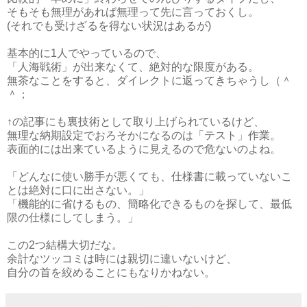
そもそも無理があれば無理って先に言っておくし。
(それでも受けざるを得ない状況はあるが)
基本的に1人でやっているので、
「人海戦術」が出来なくて、絶対的な限度がある。
無茶なことをすると、ダイレクトに返ってきちゃうし（＾
＾；
↑の記事にも裏技術として取り上げられているけど、
無理な納期設定でおろそかになるのは「テスト」作業。
表面的には出来ているように見えるので危ないのよね。
「どんなに使い勝手が悪くても、仕様書に載っていないこ
とは絶対に口に出さない。」
「機能的に省けるもの、簡略化できるものを探して、最低
限の仕様にしてしまう。」
この2つ結構大切だな。
余計なツッコミは時には親切に違いないけど、
自分の首を絞めることにもなりかねない。