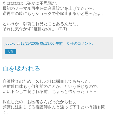
あはははは…確かに不思議だ。
最初のノーマル再生時に音量設定を上げてたから、
逆再生の時にもうショックで心臓止まるかと思ったよ。
というか、以前これ見たことあるんだな。
それに気付かず2度目なのに…(T-T)
jubako
at
12/25/2005 05:13:00 午前
0 件のコメント:
共有
血を吸われる
血液検査のため、久しぶりに採血してもらった。
注射針自体もう何年前のことか、という感じなので、
いいトシして刺される前、ちょっと怖かった（＾＾；
採血したの、お医者さんだったからねぇ…
頻繁に注射してる看護師さんと違って下手という話も聞
く。