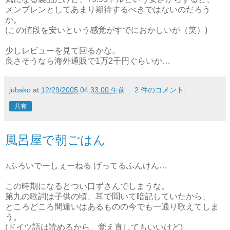
メンブレンとしてあまり期待するべきではないのだろう
か。
(この値段を安いという感覚がすでにおかしいが（笑）)
少しレビューを見て回るかな。
良さそうなら海外通販で1万2千円ぐらいか…
jubako
at
12/29/2005 04:33:00 午前
2 件のコメント:
共有
風呂屋で朝ごはん
♪ふろいでーしぇーねる げってるふんけん…
この時期になるとつい口ずさんでしまうな。
第九の歌詞は子供の頃、耳で聞いて暗記していたから、
ところどころ間違いはあるものの今でも一通り歌えてしま
う。
(ドイツ語は読めるから、覚え直してもいいけど)