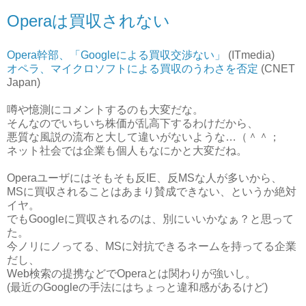
Operaは買収されない
Opera幹部、「Googleによる買収交渉ない」
(ITmedia)
オペラ、マイクロソフトによる買収のうわさを否定
(CNET
Japan)
噂や憶測にコメントするのも大変だな。
そんなのでいちいち株価が乱高下するわけだから、
悪質な風説の流布と大して違いがないような…（＾＾；
ネット社会では企業も個人もなにかと大変だね。
Operaユーザにはそもそも反IE、反MSな人が多いから、
MSに買収されることはあまり賛成できない、というか絶対
イヤ。
でもGoogleに買収されるのは、別にいいかなぁ？と思って
た。
今ノリにノってる、MSに対抗できるネームを持ってる企業
だし、
Web検索の提携などでOperaとは関わりが強いし。
(最近のGoogleの手法にはちょっと違和感があるけど)