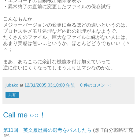
・エンコードの自動検出結果を表示
・異常終了の直前に変更したファイルの保存試行
こんなもんか。
メジャーバージョンの変更に至るほどの違いというのは、
プロセスやメモリ処理など内部の処理が主なようで、
たくさんのファイル、巨大なファイルに縁がない人には、
あまり実感は無い…というか、ほとんどどうでもいい（＾
＾；
まあ、あちこちに余計な機能を付け加えていって
逆に使いにくくなってしまうよりはマシなのかな。
jubako
at
12/31/2005 03:10:00 午前
0 件のコメント:
共有
Call me ○○！
第11回 英文履歴書の選考をパスしたら
(@IT自分戦略研究
所)