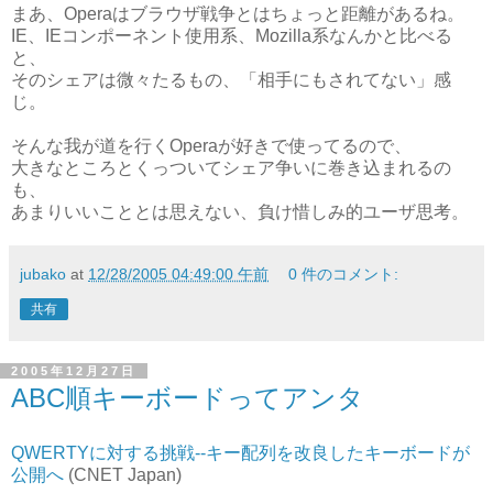
まあ、Operaはブラウザ戦争とはちょっと距離があるね。
IE、IEコンポーネント使用系、Mozilla系なんかと比べる
と、
そのシェアは微々たるもの、「相手にもされてない」感
じ。
そんな我が道を行くOperaが好きで使ってるので、
大きなところとくっついてシェア争いに巻き込まれるの
も、
あまりいいこととは思えない、負け惜しみ的ユーザ思考。
jubako
at
12/28/2005 04:49:00 午前
0 件のコメント:
共有
2005年12月27日
ABC順キーボードってアンタ
QWERTYに対する挑戦--キー配列を改良したキーボードが
公開へ
(CNET Japan)