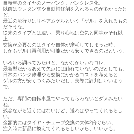
自転車のタイヤのノーパンク、パンクレス化、
以前はウレタン材や自動補修剤を入れるものが多かったけ
ど、
最近の流行りはリペアムゲルという「ゲル」を入れるもの
だそうな。
従来のタイプとは違い、乗り心地は空気と同等かそれ以
上、
交換が必要なのはタイヤ自体が摩耗してしまった時、
しかもゲルは再利用が可能だから安くできるのだという。
いろいろ調べてみたけど、なかなかいいなコレ。
最新型だからあえて欠点には触れていないのだとしても、
日常のパンク修理やら交換にかかるコストを考えると、
ゲルの方が安くつくみたいだし、実際に評判はいいよう
で。
ただ、専門の自転車屋でやってもらわないとダメみたい
ね。
残念ながら近くにはないけど、送ればやってくれるらし
い。
金額的にはタイヤ・チューブ交換の大体2倍ぐらい、
注入時に新品に換えてくれるらしいから、いいかも。