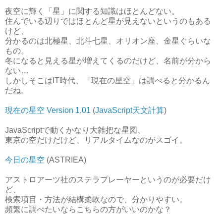
夜空に輝く「星」に関する知識はほとんどない。
住んでいる辺りではほとんど星が見えないというのもある
けど、
分かるのは北極星、北斗七星、オリオン座、金星ぐらいな
もの。
冬になると見える星が増えてくるのだけど、名前が分から
ない…
しかしそこはIT時代、「現在の星空」は調べると分かるん
だね。
現在の星空 Version 1.01
(
JavaScript天文計算
)
JavaScriptで動くかなり大雑把な星図、
東京の空だけだけど、リアルタイムなのがスゴイ。
今日の星空
(ASTRIEA)
アストロアーツ社のステラプレーヤーというのが必要だけ
ど、
検索項目・方法が結構柔軟なので、分かりやすい。
頻繁に調べたいならこちらの方がいいのかな？