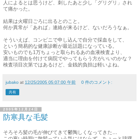
人によるとは思うけど、刺したあと少し「グリグリ」され
て痛かった。
結果は火曜日ごろに出るとのこと。
何か異常が「あれば」連絡が来るけど、ないだろうなぁ。
そういえば、コンビニで申し込んで自分で採血をして、
という簡易的な健康診断が最近話題になっている。
安いものでも1万ちょっと取られるあの血液検査より、
適当に理由を付けて病院でやってもらう方がいいのかな？
検査項目次第ではあるけど、金銭的負担は軽いよね。
jubako
at
12/25/2005 05:07:00 午前
0 件のコメント:
共有
2005年12月24日
防寒具な毛髪
そろそろ髪の毛が伸びてきて鬱陶しくなってきた…
この寒い時期に散髪っていう気にはならず、ちょっと躊躇