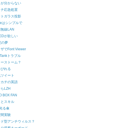
りが分からない
ッチ応急処置
ントガラス投影
gleはシンプルで
無線LAN
EDが欲しい
紀の夢
でFont Viewer
NTankトラブル
ラーストーム？
そびれる
気ツイート
チカチの英語
らLZH
O BOX FAN
ドとスキル
光る傘
空間実験
ンド型アンチウィルス？