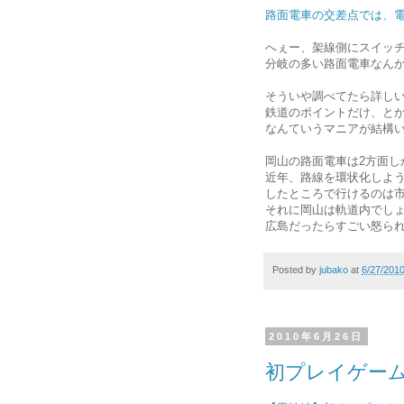
路面電車の交差点では、
へぇー、架線側にスイッ
分岐の多い路面電車なん
そういや調べてたら詳し
鉄道のポイントだけ、と
なんていうマニアが結構
岡山の路面電車は2方面し
近年、路線を環状化しよ
したところで行けるのは
それに岡山は軌道内でし
広島だったらすごい怒ら
Posted by
jubako
at
6/27/201
2010年6月26日
初プレイゲー