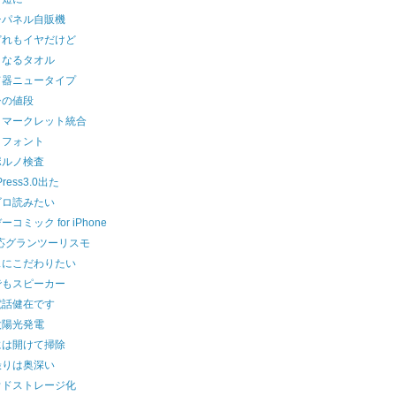
チパネル自販機
どれもイヤだけど
くなるタオル
て器ニュータイプ
シの値段
クマークレット統合
きフォント
ポルノ検査
Press3.0出た
ゴロ読みたい
コミック for iPhone
応グランツーリスモ
スにこだわりたい
でもスピーカー
電話健在です
太陽光発電
には開けて掃除
撮りは奥深い
ウドストレージ化