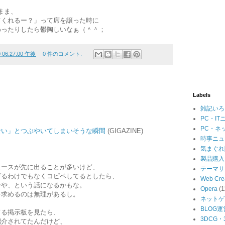
まま、
てくれるー？」って席を譲った時に
わったりしたら鬱陶しいなぁ（＾＾；
0 06:27:00 午後
0 件のコメント:
Labels
雑記いろ
PC・IT
PC・ネ
ない」とつぶやいてしまいそうな瞬間
(GIGAZINE)
時事ニュ
気まぐれ
製品購入
ュースが先に出ることが多いけど、
テーマサ
げるわけでもなくコピペしてるとしたら、
Web Cre
ーや、という話になるかもな。
Opera
(1
を求めるのは無理があるし。
ネットゲ
BLOG運
てる掲示板を見たら、
3DCG
紹介されてたんだけど、