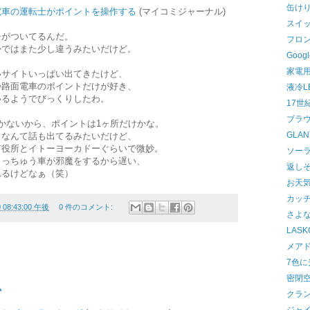
缶け
電車の運転士がポイントを操作する
(マイコミジャーナル)
スイ
チがついてるんだ。
フロ
かではまた少し違うみたいだけど。
Goo
家電用
いサイトいっぱい出てきたけど、
か路面電車のポイントだけが好き、
液冷L
いるようでびっくりしたわ。
17世
ブラウザ
かないから、ポイントは1ヶ所だけかな。
GLA
うなんて話も出てるみたいだけど、
市役所とイトーヨーカドーぐらいで微妙。
ソー
ょっちゅう車が邪魔をするから遅い、
返し
れるけどなぁ（笑）
お天
カッ
0 08:43:00 午後
0 件のコメント:
さよな
LASK
メア
7色に
密閉
ム
クラ