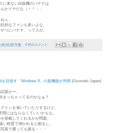
スに来ない自販機のバナナは
なんかイヤだな（＾＾；；
・ねぇ、
熱狂的なファンも多いよな。
おやつにバナナ、って人が。
0 06:42:00 午後
0 件のコメント:
を目指す「Windows 8」の新機能が判明
(Gizmodo Japan)
sの話題かー、
決まっちゃってるのかなぁ？
ログインを省いていたりするけど、
手間にはならなくていいかもな。
のを搭載してくれるかが問題、
の違い程度で弾かれると困るし、
顔写真で通っても困る・・・