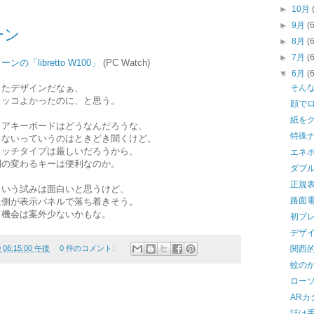
►
10月
►
9月
(
ーン
►
8月
(
►
7月
(
「libretto W100」
(PC Watch)
▼
6月
(
したデザインだなぁ、
そん
カッコよかったのに、と思う。
顔で
紙を
ェアキーボードはどうなんだろうな、
特殊
もないっていうのはときどき聞くけど。
タッチタイプは厳しいだろうから、
エネ
列の変わるキーは便利なのか。
ダブ
正規
という試みは面白いと思うけど、
路面
上側が表示パネルで落ち着きそう。
て機会は案外少ないかもな。
初プ
デザ
0 06:15:00 午後
0 件のコメント:
関西
蚊の
ロー
ARカ
話は