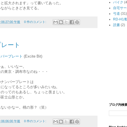
バイク
(
ると拡大されます」って書いてあった。
いながらときどき見てる。
自宅サー
弓道
(31)
RD-H1
0 06:27:00 午後
0 件のコメント:
読書
(2)
プレート
ンバープレート
(Excite Bit)
かぁ、いいなー。
住の東京・調布市なのね・・・
のナンバープレートは
とになってるところが多いみたいね。
ものってのもあるし、ちょっと羨ましい。
の富士山形とか。
ブログ内検
れないかなー。桃の形？（笑）
0 06:06:00 午後
0 件のコメント: