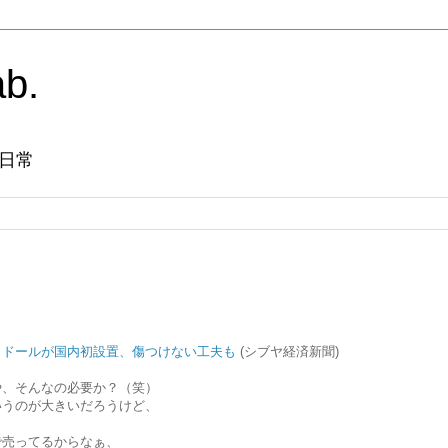
ab.
日常
－ドールが国内初設置、傷つけない工夫も
(シブヤ経済新聞)
や、そんなの必要か？（笑）
いうのが大きいだろうけど、
で売ってるからなぁ、