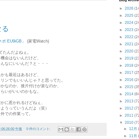
Blog Archiv
►
2026
(1
►
2025
(2
►
2024
(2
なる
►
2023
(2
►
2022
(2
 EU9iGB」
(家電Watch)
►
2021
(2
►
2020
(2
てたんだよねぇ。
う機会はないんだけど、
►
2019
(2
そんなにいいんだ？と・・・
►
2018
(2
►
2017
(2
んかも最近はあるけど、
►
2016
(2
ソリンでもいいんじゃ？と思ってた。
静かなのか、後片付けが楽なのか、
►
2015
(3
ぐらいがいいのかもな。
►
2014
(6
►
2013
(7
確かに惹かれるけどねぇ、
せようっていうんだよ（笑）
►
2012
(7
な外での作業って。
►
2011
(7
▼
2010
(7
►
12月
0 06:26:00 午後
0 件のコメント:
►
11月