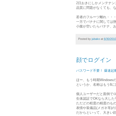
2日おきにしかメンテナン
品質に問題がなくても、
若者のフルーツ離れ・・
一方でバナナに関しては
小腹が空いたらバナナ、
Posted by
jubako
at
6/30/201
顔でログイン
パスワード不要！ 爆速起動
ほー、もう時期Window
というか、名称はもう8に
個人ユーザーだと面倒で
生体認証でOKなら大した
ただどの程度の精度のも
表情や装備品(メガネ等)
だからといって、大きい