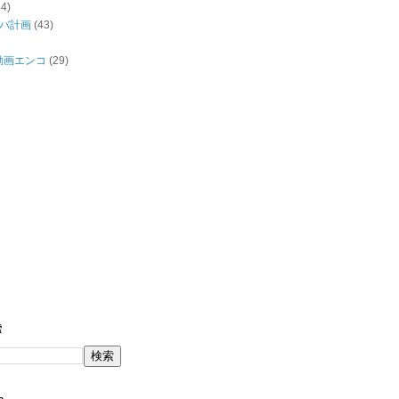
44)
バ計画
(43)
/動画エンコ
(29)
索