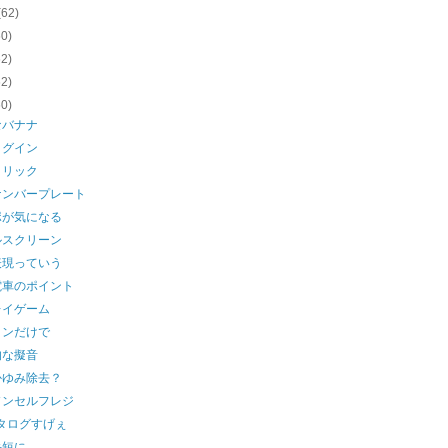
(62)
60)
62)
62)
60)
なバナナ
ログイン
クリック
ナンバープレート
ポが気になる
ルスクリーン
表現っていう
電車のポイント
レイゲーム
インだけで
的な擬音
かゆみ除去？
ソンセルフレジ
タログすげぇ
手短に