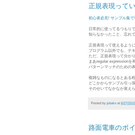
正規表現って
初心者必見! サンプル集で
日常的に使ってるつもり
知らなかったこと、忘れ
正規表現って使えるよう
プログラム以外でも、テ
ただ、正規表現って分か
まあregular expres
パターンマッチのための
複雑なものになるとある
どこかからサンプル引っ
そのせいでなかなか覚え
Posted by
jubako
at
6/27/201
路面電車のポ