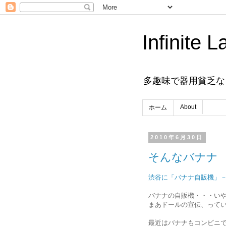
Infinite L
多趣味で器用貧乏な
About
ホーム
2010年6月30日
そんなバナナ
渋谷に「バナナ自販機」
バナナの自販機・・・い
まあドールの宣伝、って
最近はバナナもコンビニ