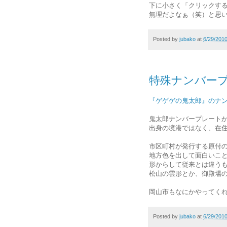
下に小さく「クリックす
無理だよなぁ（笑）と思
Posted by
jubako
at
6/29/201
特殊ナンバー
『ゲゲゲの鬼太郎』のナ
鬼太郎ナンバープレート
出身の境港ではなく、在
市区町村が発行する原付
地方色を出して面白いこ
形からして従来とは違う
松山の雲形とか、御殿場
岡山市もなにかやってく
Posted by
jubako
at
6/29/201