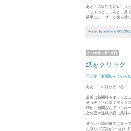
あとこの設定をONにした
「ちょっとここんとこ見
勝手にユーザーが切り替
Posted by
jubako
at
6/30/201
2010年6月29日
紙をクリック
思わず「新聞なんていら
ああ、これはひどいな。
最近は新聞社もネットニ
それをさらに深く掘り下
確かに新聞なんていらね
文化面や連載小説に意味
そういや隣の町内に立っ
お祭りの写真がいっぱい