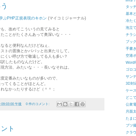
いう
タッ
基本
学ぶPHP正規表現のキホン
(マイコミジャーナル)
冷た
泡立
でも、改めてこういうの見てみると
てたことがたくさんあって奥深いな・・・
チラ
ブッ
になると便利なんだけどねぇ、
手書
キストの置換とかパパッと出来たりして。
空港
りにくい呼び方で敬遠してる人も多い？
sionを和訳したものなんだけど。
Word
表現方法、みたいな・・・長いなそれは。
ゴロ
サンデー
程度定番みたいなものが多いので、
張ってくることがほとんど。
3D対
られなかったりするけど（＾＾；
ケー
どこ
0 09:03:00 午後
0 件のコメント:
公衆
月面
たま
ブツ
イント
クラ