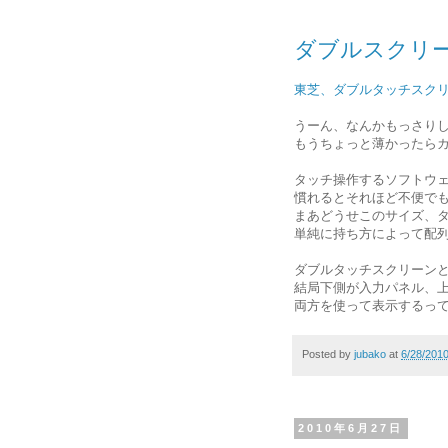
ダブルスクリ
東芝、ダブルタッチスクリーンの
うーん、なんかもっさり
もうちょっと薄かったら
タッチ操作するソフトウ
慣れるとそれほど不便で
まあどうせこのサイズ、
単純に持ち方によって配
ダブルタッチスクリーン
結局下側が入力パネル、
両方を使って表示するっ
Posted by
jubako
at
6/28/201
2010年6月27日