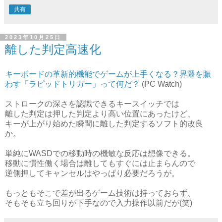
共有
2023年10月25日
離した判定高速化
キーボードの革新的機能でゲームが上手くなる？界隈を賑
わす「ラピッドトリガー」って何だ？
(PC Watch)
ストロークの深さを認識できるキースイッチでは
離した判定は押した判定より高い位置にあったけど、
キーが上がり始めた瞬間に離した判定するソフト的改良
か。
単純にWASDでの移動時の機敏な反応は想像できる。
移動に慣性働く場合は離してもすぐには止まらんので
逆側押してキャンセルはやっぱり必要だろうが。
もっともそこで差が出るゲーム技術は持っておらず、
そもそも立ち回りが下手なので入力操作以前だが(笑)