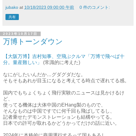
jubako
at
10/18/2023 09:00:00 午前
0 件のコメント:
共有
2023年10月17日
万博トーンダウン
【大阪万博】吉村知事、空飛ぶクルマ「万博で飛べば十
分。量産難しい」
(常識的に考えた)
なにがしたいんだか…グダグダだな。
そもそもあれが目玉になると考えてる時点で遅れてる感。
国内でもちょくちょく飛行実験のニュースは見かけるけ
ど、
使ってる機体は大体中国のEHang製のもので、
そんなものは中国ですでに何千回も飛ばしてるし、
記者乗せたデモンストレーションも結構やってる。
日本での許可が取れるかどうかってだけの話に近い。
2024年に本格的に商用運行するって国もあるし、