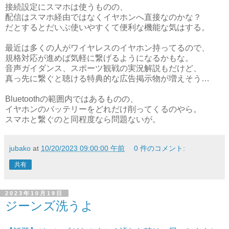
接続設定にスマホは使うものの、
配信はスマホ経由ではなくイヤホンへ直接なのかな？
だとするとだいぶ使いやすくて便利な機能な気はする。
最近は多くの人がワイヤレスのイヤホン持ってるので、
規格対応が進めば気軽に繋げるようになるかもな。
音声ガイダンス、スポーツ観戦の実況解説もだけど、
真っ先に繋ぐと聴ける特典的な広告掲示物が増えそう…
Bluetoothの範囲内ではあるものの、
イヤホンのバッテリーをどれだけ削ってくるのやら。
スマホと繋ぐのと同程度なら問題ないが。
jubako
at
10/20/2023 09:00:00 午前
0 件のコメント:
共有
2023年10月19日
ジーンズ洗うよ