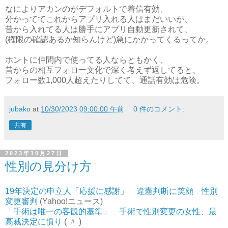
なによりアカンのがデフォルトで着信有効、
分かっててこれからアプリ入れる人はまだいいが、
昔から入れてる人は勝手にアプリ自動更新されて、
(権限の確認あるか知らんけど)急にかかってくるってか。
ホントに仲間内で使ってる人ならともかく、
昔からの相互フォロー文化で深く考えず返してると、
フォロー数1,000人超えたりしてて、通話有効は危険。
jubako
at
10/30/2023 09:00:00 午前
0 件のコメント:
共有
2023年10月27日
性別の見分け方
19年決定の申立人「応援に感謝」 違憲判断に笑顔 性別
変更審判
(Yahoo!ニュース)
「手術は唯一の客観的基準」 手術で性別変更の女性、最
高裁決定に憤り
( 〃 )