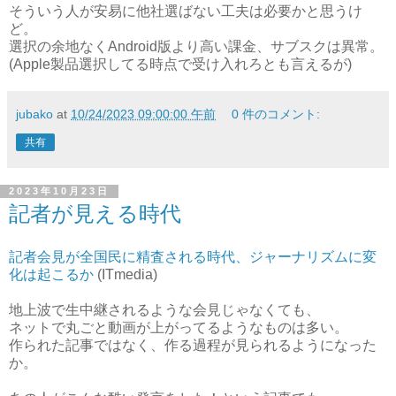
そういう人が安易に他社選ばない工夫は必要かと思うけ
ど。
選択の余地なくAndroid版より高い課金、サブスクは異常。
(Apple製品選択してる時点で受け入れろとも言えるが)
jubako
at
10/24/2023 09:00:00 午前
0 件のコメント:
共有
2023年10月23日
記者が見える時代
記者会見が全国民に精査される時代、ジャーナリズムに変
化は起こるか
(ITmedia)
地上波で生中継されるような会見じゃなくても、
ネットで丸ごと動画が上がってるようなものは多い。
作られた記事ではなく、作る過程が見られるようになった
か。