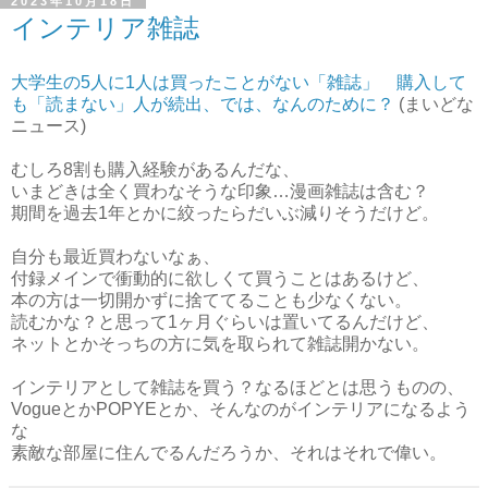
2023年10月18日
インテリア雑誌
大学生の5人に1人は買ったことがない「雑誌」 購入して
も「読まない」人が続出、では、なんのために？
(まいどな
ニュース)
むしろ8割も購入経験があるんだな、
いまどきは全く買わなそうな印象…漫画雑誌は含む？
期間を過去1年とかに絞ったらだいぶ減りそうだけど。
自分も最近買わないなぁ、
付録メインで衝動的に欲しくて買うことはあるけど、
本の方は一切開かずに捨ててることも少なくない。
読むかな？と思って1ヶ月ぐらいは置いてるんだけど、
ネットとかそっちの方に気を取られて雑誌開かない。
インテリアとして雑誌を買う？なるほどとは思うものの、
VogueとかPOPYEとか、そんなのがインテリアになるよう
な
素敵な部屋に住んでるんだろうか、それはそれで偉い。