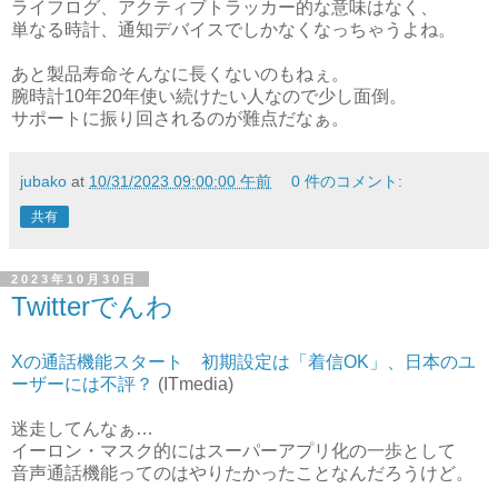
ライフログ、アクティブトラッカー的な意味はなく、
単なる時計、通知デバイスでしかなくなっちゃうよね。
あと製品寿命そんなに長くないのもねぇ。
腕時計10年20年使い続けたい人なので少し面倒。
サポートに振り回されるのが難点だなぁ。
jubako
at
10/31/2023 09:00:00 午前
0 件のコメント:
共有
2023年10月30日
Twitterでんわ
Xの通話機能スタート 初期設定は「着信OK」、日本のユ
ーザーには不評？
(ITmedia)
迷走してんなぁ…
イーロン・マスク的にはスーパーアプリ化の一歩として
音声通話機能ってのはやりたかったことなんだろうけど。