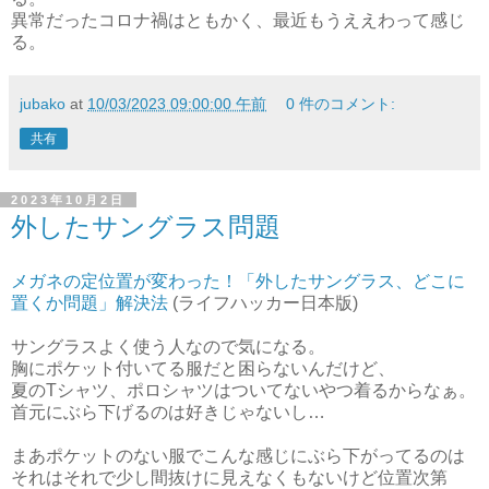
異常だったコロナ禍はともかく、最近もうええわって感じ
る。
jubako
at
10/03/2023 09:00:00 午前
0 件のコメント:
共有
2023年10月2日
外したサングラス問題
メガネの定位置が変わった！「外したサングラス、どこに
置くか問題」解決法
(ライフハッカー日本版)
サングラスよく使う人なので気になる。
胸にポケット付いてる服だと困らないんだけど、
夏のTシャツ、ポロシャツはついてないやつ着るからなぁ。
首元にぶら下げるのは好きじゃないし…
まあポケットのない服でこんな感じにぶら下がってるのは
それはそれで少し間抜けに見えなくもないけど位置次第