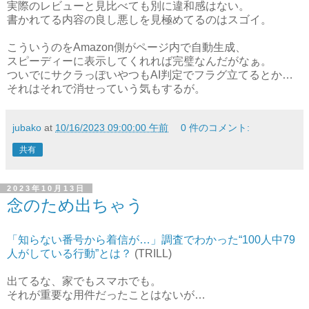
実際のレビューと見比べても別に違和感はない。
書かれてる内容の良し悪しを見極めてるのはスゴイ。
こういうのをAmazon側がページ内で自動生成、
スピーディーに表示してくれれば完璧なんだがなぁ。
ついでにサクラっぽいやつもAI判定でフラグ立てるとか…
それはそれで消せっていう気もするが。
jubako
at
10/16/2023 09:00:00 午前
0 件のコメント:
共有
2023年10月13日
念のため出ちゃう
「知らない番号から着信が…」調査でわかった“100人中79
人がしている行動”とは？
(TRILL)
出てるな、家でもスマホでも。
それが重要な用件だったことはないが…