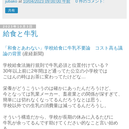
jubako
at
10/04/2023 09:00:00 午前
0 件のコメント:
共有
2023年10月3日
給食と牛乳
「和食とあわない」学校給食に牛乳不要論 コスト高も議
論の背景
(産経新聞)
学校給食法施行規則で牛乳必須と位置付けている？
30年以上前に2年間ほど通ってた公立の小学校では
ごはんの時はお茶に変わってたけどな…
栄養がどうこういうのは確かにあったんだろうけど、
今となっては乳業メーカー、畜産業との関係が深すぎて、
簡単には切れなくなってるんだろうなとは思う。
学校以外での生乳の消費量は減ってるんだろうし。
そういう構造だから、学校が長期の休みに入るたびに
牛乳が余ってるんです助けてください的なこと言い始め
る。