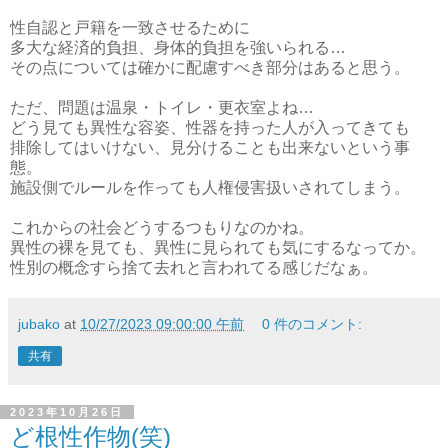
性自認と戸籍を一致させるために
多大な経済的負担、身体的負担を強いられる…
その点については確かに配慮すべき部分はあると思う。
ただ、問題は温泉・トイレ・更衣室よね…
どう見ても異性な容姿、性器を持った人が入ってきても
排除してはいけない、見分けることも出来ないという事
態。
施設側でルールを作っても人権侵害扱いされてしまう。
これからの社会どうするつもりなのかね。
異性の裸を見ても、異性に見られても気にするなってか。
性別の概念すら捨て去れと言われてる感じだなぁ。
jubako
at
10/27/2023 09:00:00 午前
0 件のコメント:
共有
2023年10月26日
ど根性作物(笑)