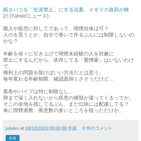
紙タバコを「生涯禁止」にする法案、イギリス政府が検
討
(Yahoo!ニュース)
購入や販売に対してであって、喫煙自体は可？
人のを貰うとか、自分で巻いて作るぶんには制限しないの
かな？
年齢を徐々に引き上げて喫煙未経験の人を対象に
禁止にするんだから、依存してる「愛煙家」はいないわけ
で、
権利上の問題を除けばいい方法だとは思う。
毎年変わる年齢制限、確認面倒くさそうだけど…
葉巻やパイプは特に制限なし、
肺まで深く入れないから疾患の種類が違ってくるってか。
そこの余地を残してるぶん、まだ伝統には配慮してる？
単に喫煙者数、罹患数の多いところを狙っただけか。
jubako
at
10/12/2023 09:00:00 午前
0 件のコメント:
共有