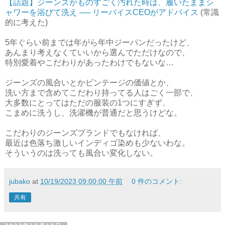
【話題】ジーンズがものすごく汚れた時は、履いたままシ
ャワーを浴びて洗え ── リーバイスCEOがアドバイス
(常識
的に考えた)
5年ぐらい前までは年がら年中ジーパンだったけど、
あんまり考えなくていいから選んでただけなので、
特別愛着やこだわりがあったわけでもないな…
ジーンズの風合いとかビンテージの価値とか、
洗い方まで含めてこだわり持ってる人はごく一部で、
大多数にとってはただの服装の1つにすぎず、
こまめに洗うし、洗濯機が普通だと思うけどな。
こだわりのジーンズブランドでもなければ、
最近は色落ち激しいインディゴ染めも少ないわな。
そういうのは洗っても風合い変化しない。
jubako
at
10/19/2023 09:00:00 午前
0 件のコメント:
共有