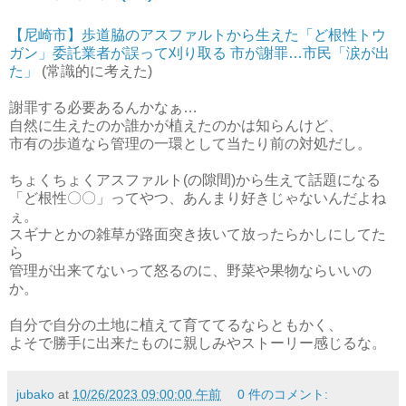
【尼崎市】歩道脇のアスファルトから生えた「ど根性トウ
ガン」委託業者が誤って刈り取る 市が謝罪…市民「涙が出
た」
(常識的に考えた)
謝罪する必要あるんかなぁ…
自然に生えたのか誰かが植えたのかは知らんけど、
市有の歩道なら管理の一環として当たり前の対処だし。
ちょくちょくアスファルト(の隙間)から生えて話題になる
「ど根性〇〇」ってやつ、あんまり好きじゃないんだよね
ぇ。
スギナとかの雑草が路面突き抜いて放ったらかしにしてた
ら
管理が出来てないって怒るのに、野菜や果物ならいいの
か。
自分で自分の土地に植えて育ててるならともかく、
よそで勝手に出来たものに親しみやストーリー感じるな。
jubako
at
10/26/2023 09:00:00 午前
0 件のコメント: