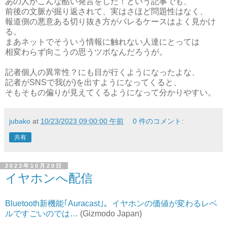
あの人がこんな酷い発言をした！という記事でも、
前後の文脈が掘り返されて、実はさほど問題性はなく、
報道側の悪意ある切り抜き方がバレるケースはよく見かけ
る。
まあネットでそういう情報に触れない人達にとっては
相変わらず向こうの思うツボなんだろうが。
記者個人の異常性？にも目が行くようになったよな、
記者がSNSで我(が)を出すようになってくると、
そもそもの偏りが見えてくるようになって分かりやすい。
jubako
at
10/23/2023 09:00:00 午前
0 件のコメント:
共有
2023年10月20日
イヤホンへ配信
Bluetooth新機能｢Auracast｣。イヤホンの価値が変わるレベ
ルですごいのでは…
(Gizmodo Japan)