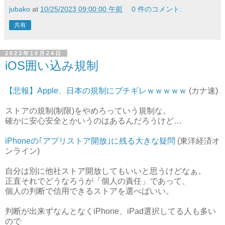
jubako
at
10/25/2023 09:00:00 午前
0 件のコメント:
共有
2023年10月24日
iOS囲い込み規制
【悲報】Apple、日本の規制にブチギレｗｗｗｗｗ
(カナ速)
ストアの規制(制限)をやめろっていう規制な。
確かに安心安全とかいうのはあるんだろうけど…
iPhoneの｢アプリストア開放｣に残る大きな疑問
(東洋経済オ
ンライン)
自分は別に他社ストア開放してもいいと思うけどなぁ。
正直それでどうなろうが「個人の責任」であって、
個人の判断で信用できるストアを選べばいい。
判断が出来ずなんとなくiPhone、iPad選択してる人も多い
ので