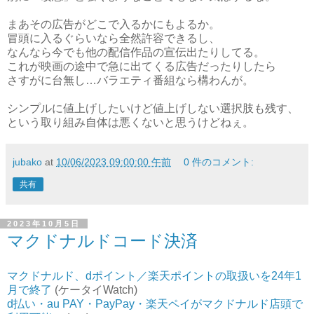
まあその広告がどこで入るかにもよるか。
冒頭に入るぐらいなら全然許容できるし、
なんなら今でも他の配信作品の宣伝出たりしてる。
これが映画の途中で急に出てくる広告だったりしたら
さすがに台無し…バラエティ番組なら構わんが。
シンプルに値上げしたいけど値上げしない選択肢も残す、
という取り組み自体は悪くないと思うけどねぇ。
jubako
at
10/06/2023 09:00:00 午前
0 件のコメント:
共有
2023年10月5日
マクドナルドコード決済
マクドナルド、dポイント／楽天ポイントの取扱いを24年1
月で終了
(ケータイWatch)
d払い・au PAY・PayPay・楽天ペイがマクドナルド店頭で