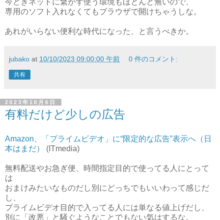
今どきネットに繋がず使う環境もほとんど無いので、
専用のソフト入れなくてもブラウザで開けちゃうしな。
あれがいらない便利な時代になった、と言うべきか。
jubako
at
10/10/2023 09:00:00 午前
0 件のコメント:
共有
2023年10月6日
有料だけど少しの広告
Amazon、「プライムビデオ」に“限定的な広告”表示へ（日
本はまだ）
(ITmedia)
無料配送やお急ぎ便、時間指定目的で使ってる人にとって
は
おまけみたいなものだし別にどっちでもいいわって感じだ
し、
プライムビデオ目的で入ってる人には単なる値上げだし、
別に「改悪」と騒ぐようなことでもない気はするな。