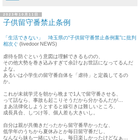
2023年10月11日
子供留守番禁止条例
「生活できない」 埼玉県の“子供留守番禁止条例案”に批判
相次ぐ
(livedoor NEWS)
虐待を防ぐという意図は理解できるものの、
その他大勢を巻き込みすぎて余計なお世話になってるんだ
よな。
あるいは小学生の留守番自体を「虐待」と定義してるの
か。
これが未就学児を朝から晩まで1人で留守番させる、
って話なら、事故も起こりそうだから分かるんだが…
まあ法律化しようとすると線引きは難しいところ、
成長具合、しつけ等、個人差も大きいし。
自分は親が共働きだったから留守番早かったな、
低学年のうちから夏休みとか毎日留守番だし、
なんなら妹も一緒にいたし、毎日楽しかったけどなぁ…