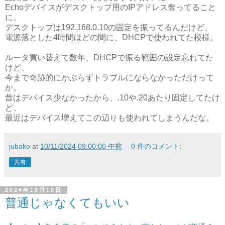
Echoデバイスがデスクトップ用のIPアドレス奪ってること
に。
デスクトップは192.168.0.10の固定を振ってるんだけど、
電源落とした4時間ほどの間に、DHCPで使われてた模様。
ルータ買い替えて数年、DHCPで振る範囲の設定忘れてた
けど、
今まで奇跡的にかぶらずトラブルにならなかっただけって
か。
昔はデバイス少なかったから、.10や.20あたり固定してたけ
ど、
最近はデバイス増えてこの辺りも使われてしまうんだな。
jubako
at
10/11/2024 09:00:00 午前
0 件のコメント:
共有
2024年10月10日
普通じゃなくてもいい