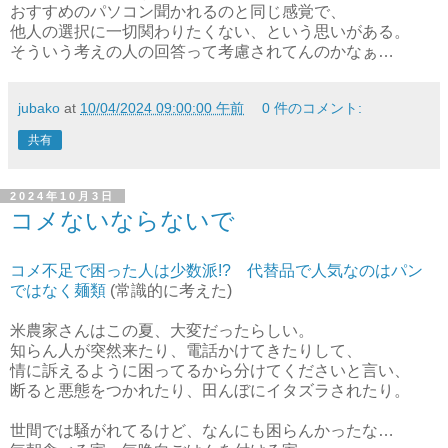
おすすめのパソコン聞かれるのと同じ感覚で、
他人の選択に一切関わりたくない、という思いがある。
そういう考えの人の回答って考慮されてんのかなぁ…
jubako
at
10/04/2024 09:00:00 午前
0 件のコメント:
共有
2024年10月3日
コメないならないで
コメ不足で困った人は少数派!? 代替品で人気なのはパン
ではなく麺類
(常識的に考えた)
米農家さんはこの夏、大変だったらしい。
知らん人が突然来たり、電話かけてきたりして、
情に訴えるように困ってるから分けてくださいと言い、
断ると悪態をつかれたり、田んぼにイタズラされたり。
世間では騒がれてるけど、なんにも困らんかったな…