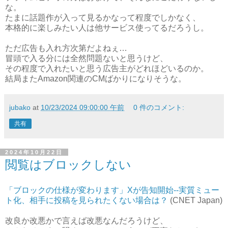
な。
たまに話題作が入って見るかなって程度でしかなく、
本格的に楽しみたい人は他サービス使ってるだろうし。
ただ広告も入れ方次第だよねぇ…
冒頭で入る分には全然問題ないと思うけど、
その程度で入れたいと思う広告主がどれほどいるのか。
結局またAmazon関連のCMばかりになりそうな。
jubako
at
10/23/2024 09:00:00 午前
0 件のコメント:
共有
2024年10月22日
閲覧はブロックしない
「ブロックの仕様が変わります」Xが告知開始--実質ミュー
ト化、相手に投稿を見られたくない場合は？
(CNET Japan)
改良か改悪かで言えば改悪なんだろうけど、