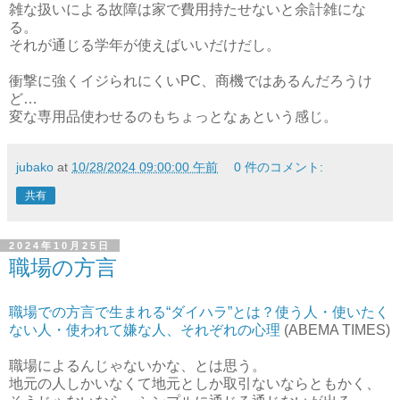
雑な扱いによる故障は家で費用持たせないと余計雑にな
る。
それが通じる学年が使えばいいだけだし。
衝撃に強くイジられにくいPC、商機ではあるんだろうけ
ど…
変な専用品使わせるのもちょっとなぁという感じ。
jubako
at
10/28/2024 09:00:00 午前
0 件のコメント:
共有
2024年10月25日
職場の方言
職場での方言で生まれる“ダイハラ”とは？使う人・使いたく
ない人・使われて嫌な人、それぞれの心理
(ABEMA TIMES)
職場によるんじゃないかな、とは思う。
地元の人しかいなくて地元としか取引ないならともかく、