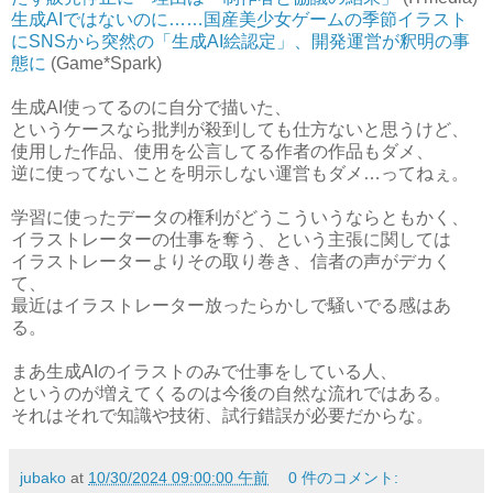
生成AIではないのに……国産美少女ゲームの季節イラスト
にSNSから突然の「生成AI絵認定」、開発運営が釈明の事
態に
(Game*Spark)
生成AI使ってるのに自分で描いた、
というケースなら批判が殺到しても仕方ないと思うけど、
使用した作品、使用を公言してる作者の作品もダメ、
逆に使ってないことを明示しない運営もダメ…ってねぇ。
学習に使ったデータの権利がどうこういうならともかく、
イラストレーターの仕事を奪う、という主張に関しては
イラストレーターよりその取り巻き、信者の声がデカく
て、
最近はイラストレーター放ったらかしで騒いでる感はあ
る。
まあ生成AIのイラストのみで仕事をしている人、
というのが増えてくるのは今後の自然な流れではある。
それはそれで知識や技術、試行錯誤が必要だからな。
jubako
at
10/30/2024 09:00:00 午前
0 件のコメント: