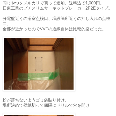
同じやつをメルカリで買って追加、送料込で1,000円。
日東工業のプチスリムサーキットブレーカー2P2Eタイプ。
分電盤近くの浴室点検口、増設箇所近くの押し入れの点検
口、
全部が近かったのでVVFの通線自体は比較的楽だった。
粉が落ちないようゴミ袋貼り付け、
場所決めて壁紙切って四隅にドリルで穴を開け