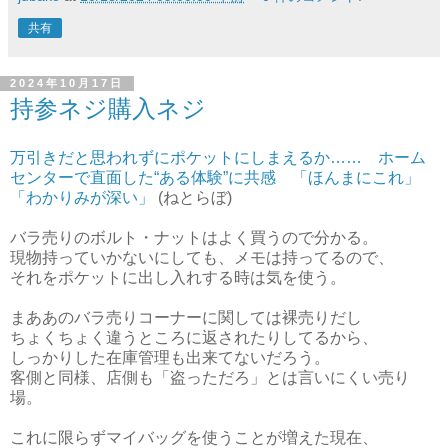
共有
2024年10月17日
持参ネジ購入ネジ
万引きだと思われずにポケットにしまえるか…… ホーム
センターで直面した“ある体験”に共感 「ほんまにこれ」
「わかりみが深い」
(ねとらぼ)
バラ売りのボルト・ナットはよく買うので分かる。
現物持っていかないにしても、メモは持ってるので、
それをポケットに出し入れする時は気を使う。
まああのバラ売りコーナーに関しては裸売りだし
ちょくちょく違うところに返されたりしてるから、
しっかりした在庫管理も出来てないだろう。
客側と同様、店側も「盗っただろ」とは言いにくい売り
場。
これに限らずマイバッグを使うことが増えた現在、