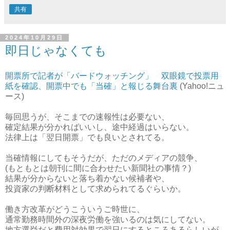
共有
2024年10月29日
即日じゃなくても
開票所で記者が「バードウォッチング」 双眼鏡で投票用
紙を確認、開票中でも「当確」と報じる舞台裏
(Yahoo!ニュ
ース)
毎回思うが、そこまでの速報性は必要ない、
確定結果が分かればいいし、途中経過はいらない。
法律上は「翌日開票」でも良いとされてる。
当確情報にしてもそうだが、ただのメディアの競争、
(もともとは朝刊に間に合わせたい新聞社の事情？)
結果が分からないと落ち着かない候補者や、
投資家の判断材料として求められてるぐらいか。
働き方改革がどうこういうご時世に、
通常勤務時間外の深夜労働を強いるのは気にしてない。
地方選挙だと費用対効果で翌日にするところあるらしいが