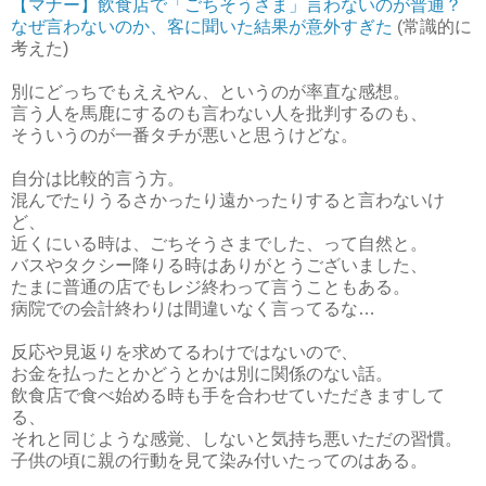
【マナー】飲食店で「ごちそうさま」言わないのが普通？
なぜ言わないのか、客に聞いた結果が意外すぎた
(常識的に
考えた)
別にどっちでもええやん、というのが率直な感想。
言う人を馬鹿にするのも言わない人を批判するのも、
そういうのが一番タチが悪いと思うけどな。
自分は比較的言う方。
混んでたりうるさかったり遠かったりすると言わないけ
ど、
近くにいる時は、ごちそうさまでした、って自然と。
バスやタクシー降りる時はありがとうございました、
たまに普通の店でもレジ終わって言うこともある。
病院での会計終わりは間違いなく言ってるな…
反応や見返りを求めてるわけではないので、
お金を払ったとかどうとかは別に関係のない話。
飲食店で食べ始める時も手を合わせていただきますして
る、
それと同じような感覚、しないと気持ち悪いただの習慣。
子供の頃に親の行動を見て染み付いたってのはある。