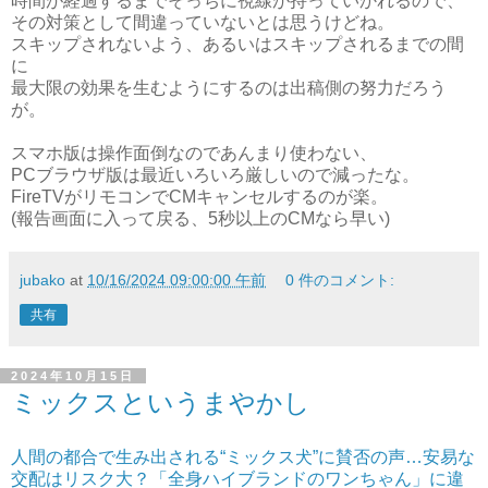
時間が経過するまでそっちに視線が持っていかれるので、
その対策として間違っていないとは思うけどね。
スキップされないよう、あるいはスキップされるまでの間
に
最大限の効果を生むようにするのは出稿側の努力だろう
が。
スマホ版は操作面倒なのであんまり使わない、
PCブラウザ版は最近いろいろ厳しいので減ったな。
FireTVがリモコンでCMキャンセルするのが楽。
(報告画面に入って戻る、5秒以上のCMなら早い)
jubako
at
10/16/2024 09:00:00 午前
0 件のコメント:
共有
2024年10月15日
ミックスというまやかし
人間の都合で生み出される“ミックス犬”に賛否の声…安易な
交配はリスク大？「全身ハイブランドのワンちゃん」に違