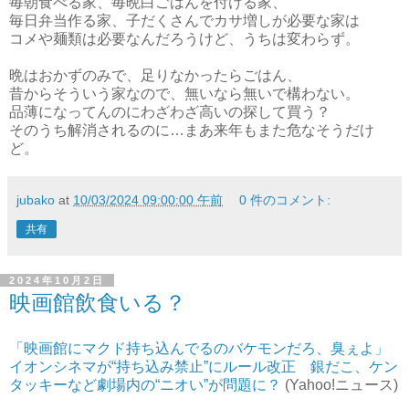
毎朝食べる家、毎晩白ごはんを付ける家、
毎日弁当作る家、子だくさんでカサ増しが必要な家は
コメや麺類は必要なんだろうけど、うちは変わらず。
晩はおかずのみで、足りなかったらごはん、
昔からそういう家なので、無いなら無いで構わない。
品薄になってんのにわざわざ高いの探して買う？
そのうち解消されるのに…まあ来年もまた危なそうだけ
ど。
jubako
at
10/03/2024 09:00:00 午前
0 件のコメント:
共有
2024年10月2日
映画館飲食いる？
「映画館にマクド持ち込んでるのバケモンだろ、臭ぇよ」
イオンシネマが“持ち込み禁止”にルール改正 銀だこ、ケン
タッキーなど劇場内の“ニオい”が問題に？
(Yahoo!ニュース)