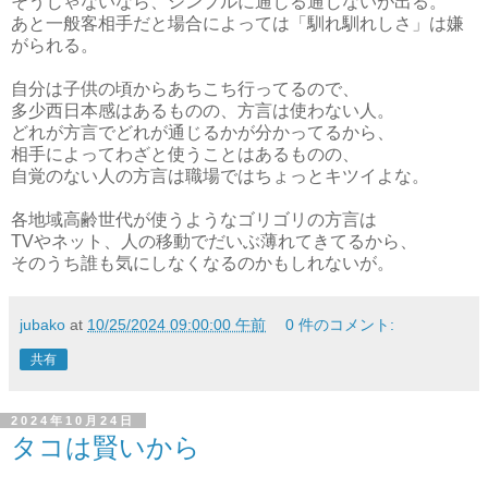
そうじゃないなら、シンプルに通じる通じないが出る。
あと一般客相手だと場合によっては「馴れ馴れしさ」は嫌
がられる。
自分は子供の頃からあちこち行ってるので、
多少西日本感はあるものの、方言は使わない人。
どれが方言でどれが通じるかが分かってるから、
相手によってわざと使うことはあるものの、
自覚のない人の方言は職場ではちょっとキツイよな。
各地域高齢世代が使うようなゴリゴリの方言は
TVやネット、人の移動でだいぶ薄れてきてるから、
そのうち誰も気にしなくなるのかもしれないが。
jubako
at
10/25/2024 09:00:00 午前
0 件のコメント:
共有
2024年10月24日
タコは賢いから