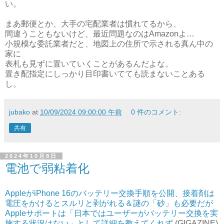
い。
まあ郵便とか、大手の宅配業者は慣れてるから、
間違うこともないけど、最近問題なのはAmazonよ…
小規模な委託業者だと、地図上の住所で示される真ん中の
家に
表札も見ずに置いていくことがあるんだよな。
置き配指定にしっかり目印書いてても読まないことある
し。
jubako
at
10/09/2024 09:00:00 午前
0 件のコメント:
共有
2024年10月8日
電池で弱粘着化
AppleがiPhone 16のバッテリー交換手順を公開、接着剤は
電圧をかけるとスルリと剥がれる＆謎の「砂」も必要だが
Appleサポートは「日本ではユーザーがバッテリー交換を実
施する状況はない」として詳細を教えてくれず
(GIGAZINE)