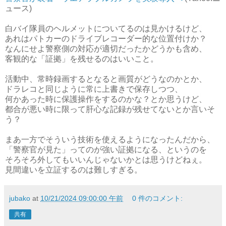
ュース)
白バイ隊員のヘルメットについてるのは見かけるけど、
あれはパトカーのドライブレコーダー的な位置付けか？
なんにせよ警察側の対応が適切だったかどうかも含め、
客観的な「証拠」を残せるのはいいこと。
活動中、常時録画するとなると画質がどうなのかとか、
ドラレコと同じように常に上書きで保存しつつ、
何かあった時に保護操作をするのかな？とか思うけど、
都合が悪い時に限って肝心な記録が残せてないとか言いそ
う？
まあ一方でそういう技術を使えるようになったんだから、
「警察官が見た」ってのが強い証拠になる、というのを
そろそろ外してもいいんじゃないかとは思うけどねぇ。
見間違いを立証するのは難しすぎる。
jubako
at
10/21/2024 09:00:00 午前
0 件のコメント:
共有