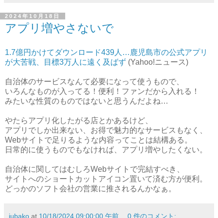
2024年10月18日
アプリ増やさないで
1.7億円かけてダウンロード439人…鹿児島市の公式アプリ
が大苦戦、目標3万人に遠く及ばず
(Yahoo!ニュース)
自治体のサービスなんて必要になって使うもので、
いろんなものが入ってる！便利！ファンだから入れる！
みたいな性質のものではないと思うんだよね…
やたらアプリ化したがる店とかあるけど、
アプリでしか出来ない、お得で魅力的なサービスもなく、
Webサイトで足りるような内容ってことは結構ある。
日常的に使うものでもなければ、アプリ増やしたくない。
自治体に関してはむしろWebサイトで完結すべき、
サイトへのショートカットアイコン置いて済む方が便利。
どっかのソフト会社の営業に推されるんかなぁ。
jubako
at
10/18/2024 09:00:00 午前
0 件のコメント: