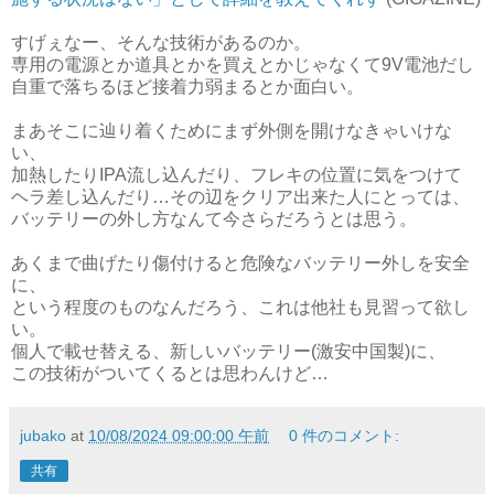
すげぇなー、そんな技術があるのか。
専用の電源とか道具とかを買えとかじゃなくて9V電池だし
自重で落ちるほど接着力弱まるとか面白い。
まあそこに辿り着くためにまず外側を開けなきゃいけな
い、
加熱したりIPA流し込んだり、フレキの位置に気をつけて
ヘラ差し込んだり…その辺をクリア出来た人にとっては、
バッテリーの外し方なんて今さらだろうとは思う。
あくまで曲げたり傷付けると危険なバッテリー外しを安全
に、
という程度のものなんだろう、これは他社も見習って欲し
い。
個人で載せ替える、新しいバッテリー(激安中国製)に、
この技術がついてくるとは思わんけど…
jubako
at
10/08/2024 09:00:00 午前
0 件のコメント:
共有