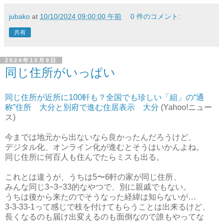
jubako
at
10/10/2024 09:00:00 午前
0 件のコメント:
共有
2024年10月9日
同じ住所がいっぱい
同じ住所が近所に100軒も？全国でも珍しい「組」の“通
称”住所 大分と別府で進む住居表示 大分
(Yahoo!ニュー
ス)
今までは地元から出ないなら良かったんだろうけど、
デジタル化、オンライン化が進むとそうはいかんよね。
同じ住所に何百人も住んでたらミスも出る。
これとは違うが、うちは5〜6軒の家が同じ住所、
みんな同じ3−3−33的なやつで、別に親戚でもない。
うちは後から来たのでそうなった経緯は知らないが…
3-3-33-1って感じで枝を付けてもらうことは出来るけど、
長くなるのも届け出変えるのも面倒なので誰もやってな