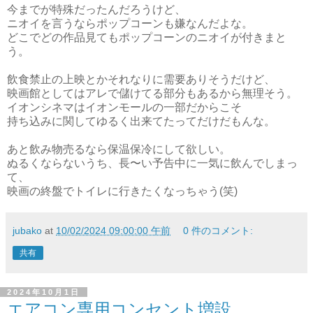
今までが特殊だったんだろうけど、
ニオイを言うならポップコーンも嫌なんだよな。
どこでどの作品見てもポップコーンのニオイが付きまと
う。
飲食禁止の上映とかそれなりに需要ありそうだけど、
映画館としてはアレで儲けてる部分もあるから無理そう。
イオンシネマはイオンモールの一部だからこそ
持ち込みに関してゆるく出来てたってだけだもんな。
あと飲み物売るなら保温保冷にして欲しい。
ぬるくならないうち、長〜い予告中に一気に飲んでしまっ
て、
映画の終盤でトイレに行きたくなっちゃう(笑)
jubako
at
10/02/2024 09:00:00 午前
0 件のコメント:
共有
2024年10月1日
エアコン専用コンセント増設