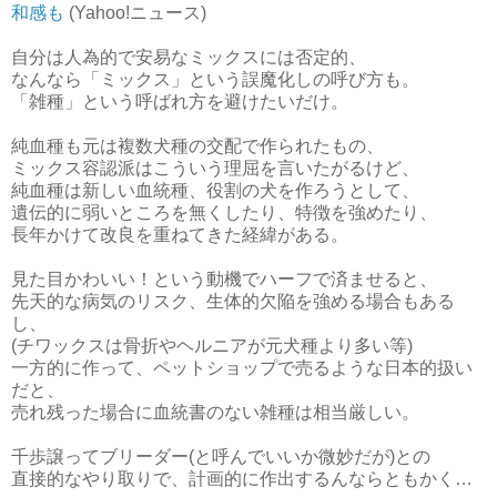
和感も
(Yahoo!ニュース)
自分は人為的で安易なミックスには否定的、
なんなら「ミックス」という誤魔化しの呼び方も。
「雑種」という呼ばれ方を避けたいだけ。
純血種も元は複数犬種の交配で作られたもの、
ミックス容認派はこういう理屈を言いたがるけど、
純血種は新しい血統種、役割の犬を作ろうとして、
遺伝的に弱いところを無くしたり、特徴を強めたり、
長年かけて改良を重ねてきた経緯がある。
見た目かわいい！という動機でハーフで済ませると、
先天的な病気のリスク、生体的欠陥を強める場合もある
し、
(チワックスは骨折やヘルニアが元犬種より多い等)
一方的に作って、ペットショップで売るような日本的扱い
だと、
売れ残った場合に血統書のない雑種は相当厳しい。
千歩譲ってブリーダー(と呼んでいいか微妙だが)との
直接的なやり取りで、計画的に作出するんならともかく…