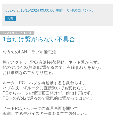
jubako
at
10/15/2024 09:00:00 午前
0 件のコメント:
共有
2024年10月11日
1台だけ繋がらない不具合
おうちのLANトラブル備忘録…
朝デスクトップPC(有線接続)起動、ネット繋がらず。
他のデバイス(無線)は繋がるので、有線まわりを疑う。
お仕事機なのでかなり焦る。
ルータ、PC、ハブを再起動するも変わらず、
ハブを挟まずルータに直接繋いでも変わらず、
PCからルータの管理画面開けず、pingも飛ばず、
PCへのWoLは通るので電気的に繋がってはいる。
ノートPCからルータの管理画面を開いて、
認識してるデバイスの一覧を見てて気付いた…