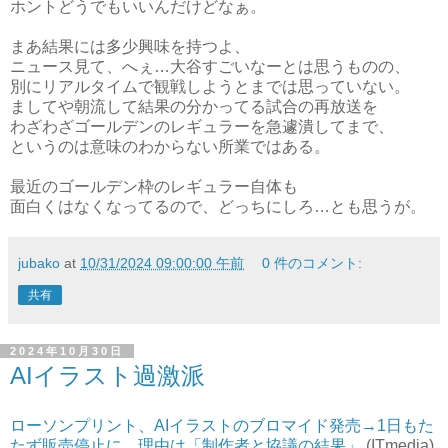
ホントどうでもいいんだけどなぁ。
まあ結果には多少興味を持つよ、
ニュース見て、へぇ…大谷すごいなーとは思うものの、
別にリアルタイムで観戦しようとまでは思っていない。
ましてや朝流して結果の分かってる試合の再放送を
わざわざゴールデンのレギュラーを急遽潰してまで、
というのは意味のわからない所業ではある。
最近のゴールデン枠のレギュラー自体も
面白くはなくなってるので、どっちにしろ…とも思うが。
jubako
at
10/31/2024 09:00:00 午前
0 件のコメント:
共有
2024年10月30日
AIイラスト過激派
ローソンプリント、AIイラストのブロマイド発売→1日もた
たず販売停止に 理由は「制作者と協議の結果」
(ITmedia)