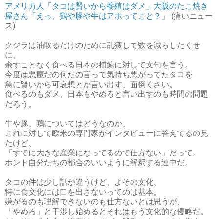
アメリカ人「タコは賢いから養殖はダメ」大阪のたこ焼き
屋さん「えっ、鶏や豚や牛はアホってこと？」
(痛いニュー
ス)
クジラは油取るだけのために乱獲して数を減らしたくせ
に、
余すことなく食べる日本の捕鯨に対して文句を言う。
今度は悪魔だの何だの言って気持ち悪がってたタコを
急に賢いから可哀想とか言い出す、面倒くさい。
食べるのもダメ、日本もやめろと言い出すのも時間の問題
だろう。
牛や豚、鶏についてはどうなのか、
これに対して欧米の専門家がインタビューに答えてるの見
たけど、
「すでに大きな産業になってるので仕方ない」だって。
ホント自分たちの都合のいいように解釈する連中だ。
タコの件は少し話が違うけど、よその文化、
特に食文化には口を出さないってのは基本。
嫌がるのも理解できないのも仕方ないとは思うが、
「やめろ」と干渉し始めるとそれはもう文化的な侵略だ。