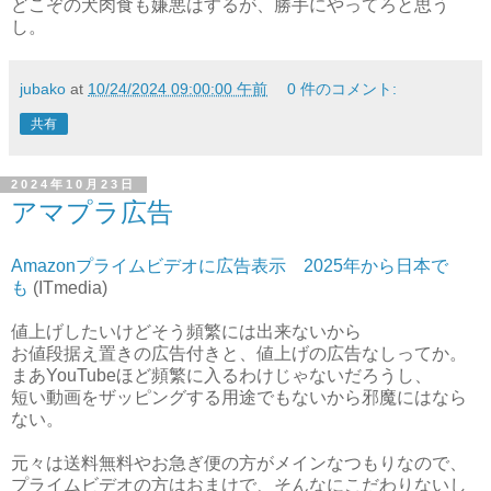
どこぞの犬肉食も嫌悪はするが、勝手にやってろと思う
し。
jubako
at
10/24/2024 09:00:00 午前
0 件のコメント:
共有
2024年10月23日
アマプラ広告
Amazonプライムビデオに広告表示 2025年から日本で
も
(ITmedia)
値上げしたいけどそう頻繁には出来ないから
お値段据え置きの広告付きと、値上げの広告なしってか。
まあYouTubeほど頻繁に入るわけじゃないだろうし、
短い動画をザッピングする用途でもないから邪魔にはなら
ない。
元々は送料無料やお急ぎ便の方がメインなつもりなので、
プライムビデオの方はおまけで、そんなにこだわりないし