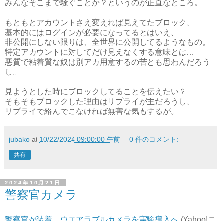
みんなそこまで騒ぐことか？というのが正直なところ。
もともとアカウントさえ変えれば見えてたブロック、
基本的にはログインが必要になってるとはいえ、
非公開にしない限りは、全世界に公開してるようなもの。
特定アカウントに対してだけ見えなくする意味とは…
悪質で粘着質な奴は別アカ用意するの苦とも思わんだろう
し。
見ようとした時にブロックしてることを伝えたい？
そもそもブロックした理由はリプライが主だろうし、
リプライで絡んでこなければ無害な気もするが。
jubako
at
10/22/2024 09:00:00 午前
0 件のコメント:
共有
2024年10月21日
警察官カメラ
警察官が装着 ウエアラブルカメラを実験導入へ
(Yahoo!ニ