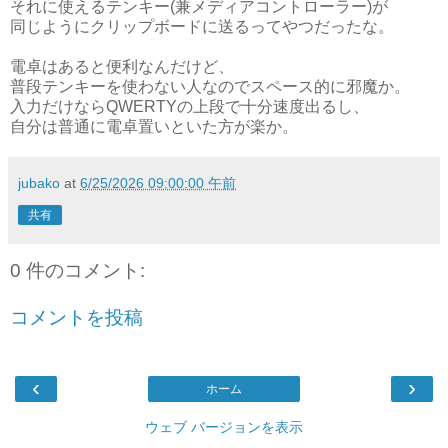
それに使えるテンキー(兼メディアコントローラー)が
同じようにクリップボードに送るってやつだったな。
電卓はあると便利なんだけど、
普段テンキーを使わない人なのでスペース的に邪魔か。
入力だけならQWERTYの上段で十分速度出るし、
自分は普通に電卓置いといた方が楽か。
jubako
at
6/25/2026 09:00:00 午前
共有
0 件のコメント:
コメントを投稿
‹
›
ホーム
ウェブ バージョンを表示