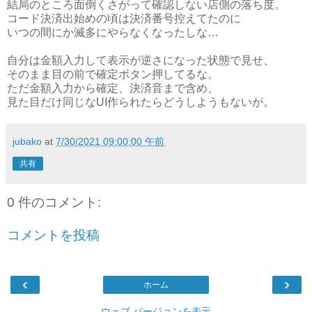
結局のところ面倒くさがって確認しない店側の落ち度。
コード決済出始めの頃は決済番号控えてたのに
いつの間にか滅多にやらなくなったしな…
自分は金額入力して表示が逆さになった状態で見せ、
そのまま目の前で確定ボタン押してるな。
ただ金額入力から確定、決済音まで含め、
見た目だけ同じなUI作られたらどうしようもないが。
jubako
at
7/30/2021 09:00:00 午前
共有
0 件のコメント:
コメントを投稿
‹
›
ホーム
ウェブ バージョンを表示