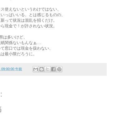
レス使えないというわけではない、
はいっぱいいる、とは感じるものの、
更新って状況は混乱を招くだけ。
から現金で！が許されない状況。
)県は多いけど、
証紙関係ないもんなぁ…
いて窓口では現金を扱わない、
乱は最小限だろうに。
4 09:00:00 午前
:
稿