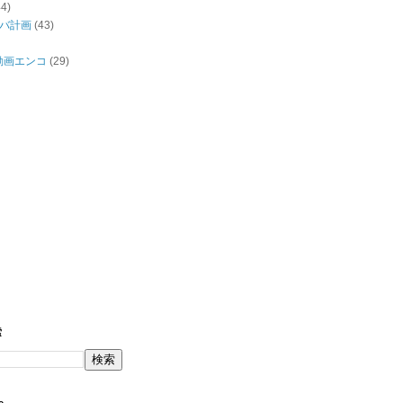
44)
バ計画
(43)
/動画エンコ
(29)
索