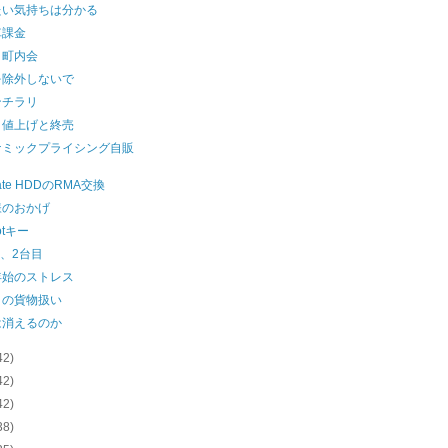
たい気持ちは分かる
車課金
と町内会
を除外しないで
ンチラリ
ク値上げと終売
ナミックプライシング自販
ate HDDのRMA交換
様のおかげ
lotキー
L3、2台目
年始のストレス
トの貨物扱い
は消えるのか
42)
42)
42)
38)