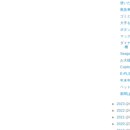
使い
救急
ゴミ
大手
ボタ
マッ
ダイ
機
Seag
お犬
Copi
E-P
年末
ペッ
新聞
►
2023
(2
►
2022
(2
►
2021
(2
►
2020
(2