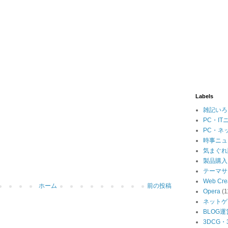
Labels
雑記いろ
PC・IT
PC・ネ
時事ニュ
気まぐれ
製品購入
テーマサ
Web Cre
ホーム
前の投稿
Opera
(1
ネットゲ
BLOG運
3DCG