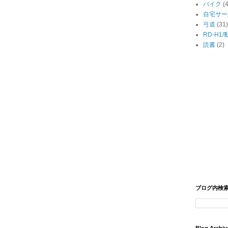
バイク
(
自宅サー
弓道
(31)
RD-H1
読書
(2)
ブログ内検