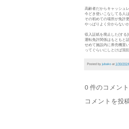
高齢者だからキャッシュ
今どき使いこなしてる人
その初めての場所が免許
やっぱりよく分からない
収入証紙を廃止した(する
運転免許関係はもともと
せめて施設内に券売機置
ってぐらいにしとけば混
Posted by
jubako
at
1/30/202
0 件のコメント
コメントを投