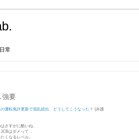
ab.
日常
ス強要
県の運転免許更新で混乱続出、どうしてこうなった？
(弁護
のはさすがに酷いね、
JCBはダメって…
いたくなるレベル。