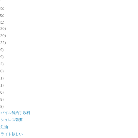
e
45)
35)
41)
(20)
(20)
(22)
19)
19)
22)
20)
21)
21)
20)
19)
18)
モバイル解約手数料
ッシュレス強要
機注油
クライト欲しい