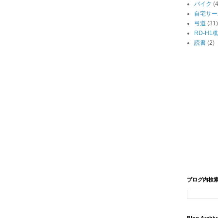
バイク
(
自宅サー
弓道
(31)
RD-H1
読書
(2)
ブログ内検