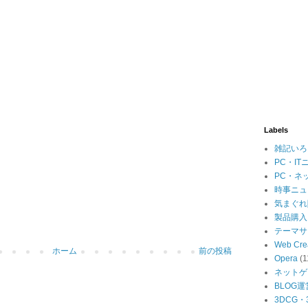
Labels
雑記いろ
PC・IT
PC・ネ
時事ニュ
気まぐれ
製品購入
テーマサ
Web Cre
ホーム
前の投稿
Opera
(1
ネットゲ
BLOG運
3DCG