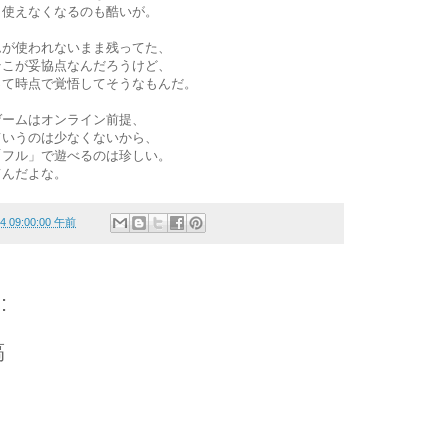
く使えなくなるのも酷いが。
ムが使われないまま残ってた、
そこが妥協点なんだろうけど、
って時点で覚悟してそうなもんだ。
ゲームはオンライン前提、
ていうのは少なくないから、
「フル」で遊べるのは珍しい。
てんだよな。
24 09:00:00 午前
:
稿