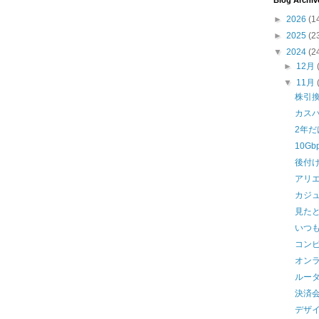
Blog Archiv
►
2026
(1
►
2025
(2
▼
2024
(2
►
12月
▼
11月
株引
カス
2年だ
10G
後付
アリ
カジ
見た
いつ
コン
オン
ルー
決済
デザ