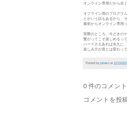
オンライン専用だから全
オフライン用のプログラ
とかいう話もあるから、
最初からオンライン専用
実際のところ、今どきの
繋がってこそ楽しめるっ
ハードさえあれば永久に
楽しみ方が昔とは変わっ
Posted by
jubako
at
11/15/20
0 件のコメント
コメントを投