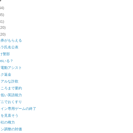
e
44)
35)
41)
(20)
(20)
換券がもらえる
ハラ氏名公表
け警部
bpsいる？
け電動アシスト
エク返金
ュアルな詐欺
ところまで要約
も低い英語能力
ビニでおくすり
ライン専用ゲームの終了
タを見直そう
会社の権力
イン調整の対価