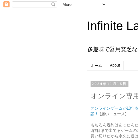
Infinite L
多趣味で器用貧乏な
About
ホーム
2024年11月15日
オンライン専
オンラインゲームが10年
訟！
(痛いニュース)
もちろん規約はあったん
3作目まで出てるゲームの
買い切りだから永久に遊