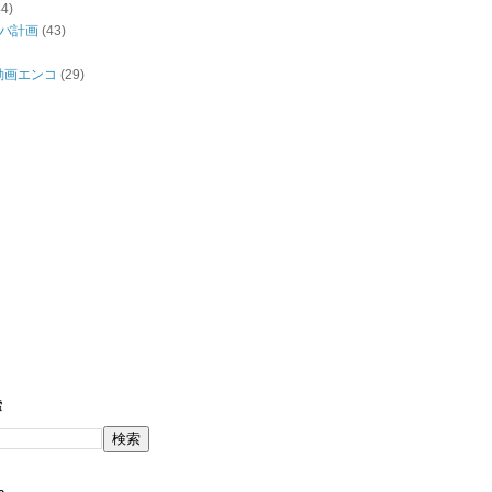
44)
バ計画
(43)
/動画エンコ
(29)
索