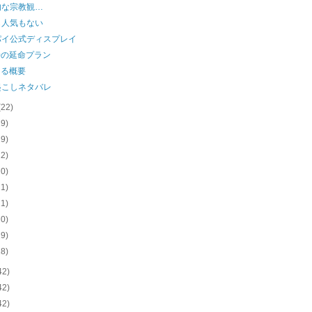
的な宗教観…
も人気もない
パイ公式ディスプレイ
10の延命プラン
よる概要
起こしネタバレ
(22)
19)
19)
22)
20)
21)
21)
20)
19)
18)
42)
42)
42)