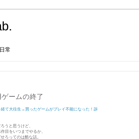
ab.
日常
用ゲームの終了
を経て大往生→買ったゲームがプレイ不能になった！訴
だろうと思うけど、
1作目をいつまでやるか、
ばせろってのは酷な話。