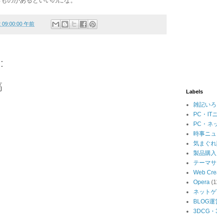
るものがあるといいのにな。
2 09:00:00 午前
:
稿
Labels
雑記いろ
PC・IT
PC・ネ
時事ニュ
気まぐれ
製品購入
テーマサ
Web Cre
Opera
(1
ネットゲ
BLOG運
3DCG