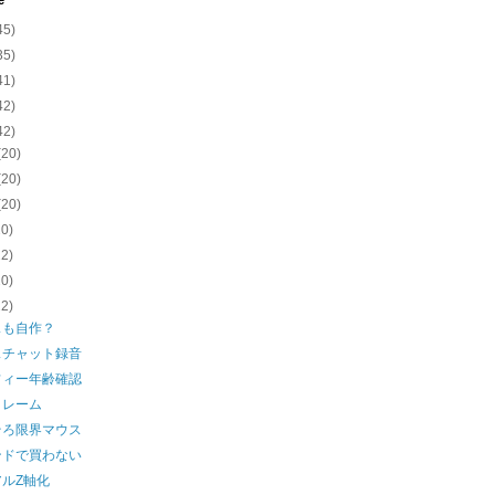
e
45)
35)
41)
42)
42)
(20)
(20)
(20)
20)
22)
20)
22)
スも自作？
スチャット録音
フィー年齢確認
クレーム
そろ限界マウス
ンドで買わない
ルZ軸化