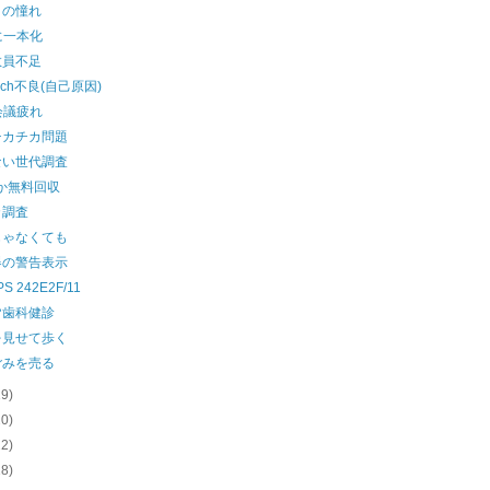
コの憧れ
に一本化
教員不足
uch不良(自己原因)
会議疲れ
チカチカ問題
ない世代調査
か無料回収
カ調査
じゃなくても
器の警告表示
PS 242E2F/11
皆歯科健診
を見せて歩く
ごみを売る
19)
20)
22)
18)