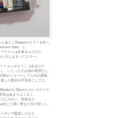
じったあとにKlipperがエラーを吐く。
fy sensor state」と。
ルフテストは出来るんだけど、
とすると少し止まってエラー。
のバージョンがどうこうあるけど
なし、いじったのは他の箇所だし…
のGNDがショートしてたのが原因。
て直した部分が不良起こしてた。
oBladeの1.25mmとかいうやつで
入手性はあまりよくなく、
ほどに小さい、米粒ほど。
 Touch)ごと買い替えた方が安いし。
ルーガンで固定したけど、