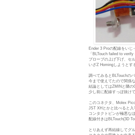
Ender 3 Proの配線をい
「BLTouch failed to veri
プローブの上げ下げ、セ
いざZ Homingしよう
調べてみるとBLTouch
今まで使えてたので関係
結論としてはZMINと隣
少し前に配線すっぽ抜け
このコネクタ、Molex Pic
JST XHとかと比べると
コンタクトピンが極悪な
配線付きはBLTouch(3D
とりあえず再結線してグ