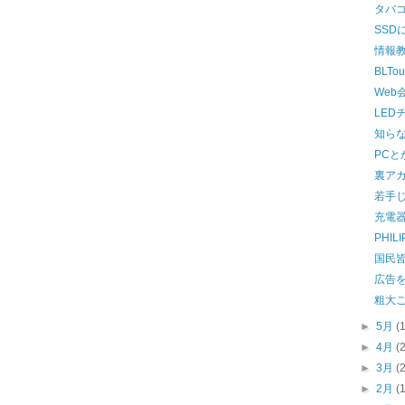
タバ
SSD
情報
BLTo
Web
LED
知ら
PCと
裏ア
若手
充電
PHILI
国民
広告
粗大
►
5月
(
►
4月
(
►
3月
(
►
2月
(