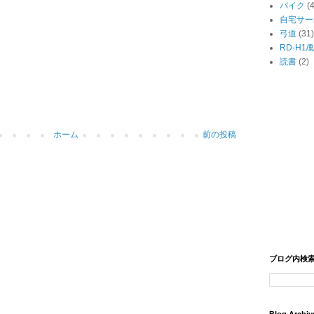
バイク
(
自宅サー
弓道
(31)
RD-H1
読書
(2)
ホーム
前の投稿
ブログ内検