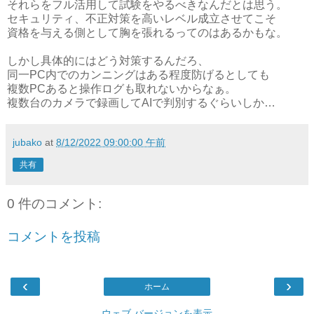
それらをフル活用して試験をやるべきなんだとは思う。
セキュリティ、不正対策を高いレベル成立させてこそ
資格を与える側として胸を張れるってのはあるかもな。
しかし具体的にはどう対策するんだろ、
同一PC内でのカンニングはある程度防げるとしても
複数PCあると操作ログも取れないからなぁ。
複数台のカメラで録画してAIで判別するぐらいしか…
jubako
at
8/12/2022 09:00:00 午前
共有
0 件のコメント:
コメントを投稿
‹
›
ホーム
ウェブ バージョンを表示