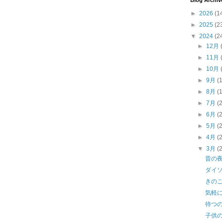
Blog Archiv
►
2026
(1
►
2025
(2
▼
2024
(2
►
12月
►
11月
►
10月
►
9月
(
►
8月
(
►
7月
(
►
6月
(
►
5月
(
►
4月
(
▼
3月
(
昔の
ダイ
きの
気軽
待つ
子供