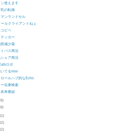
コン使えます
牛乳の転換
クマンランドセル
メールクライアントねぇ
文コピペ
ステッカー
脂肪減少薬
ストパス商法
品シェア商法
 Eatsロボ
いてるmixi
ロールハブ的なEcho
ソー在庫検索
れ長寿番組
19)
18)
42)
42)
42)