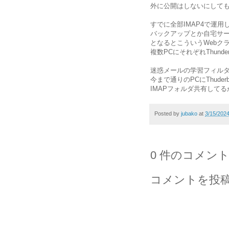
外に公開はしないにしても
すでに全部IMAP4で運用
バックアップとか自宅サ
となるとこういうWebク
複数PCにそれぞれThunde
迷惑メールの学習フィル
今まで通りのPCにThude
IMAPフォルダ共有して
Posted by
jubako
at
3/15/202
0 件のコメント
コメントを投