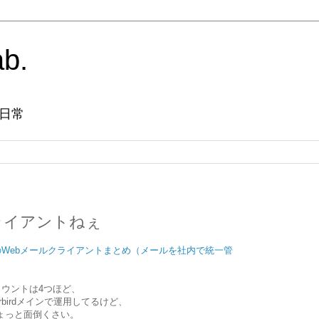
ab.
日常
ライアントねぇ
Webメールクライアントまとめ（メールを社内で統一管
ウントは4つほど、
erbirdメインで運用してるけど、
ょっと面倒くさい。