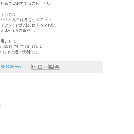
せめてLAN内では共有したい。
してるので、
ーバの不具合は考えなくていい、
ライアントは気軽に使えるかもな。
rbird入れるの嫌だし。
タ用として、
rbird常駐させておけばいい、
るからその辺は便利だな。
4 09:00:00 午前
:
稿