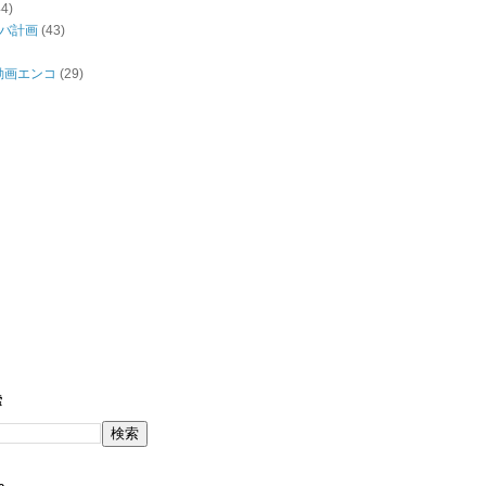
44)
バ計画
(43)
/動画エンコ
(29)
索