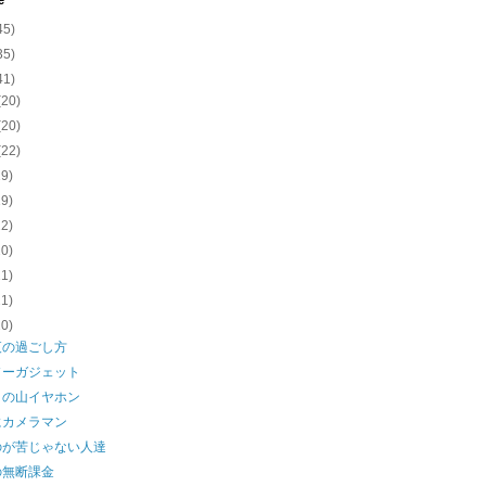
e
45)
35)
41)
(20)
(20)
(22)
19)
19)
22)
20)
21)
21)
20)
夜の過ごし方
ソーガジェット
この山イヤホン
にカメラマン
のが苦じゃない人達
の無断課金