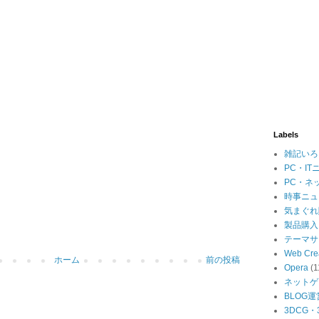
Labels
雑記いろ
PC・IT
PC・ネ
時事ニュ
気まぐれ
製品購入
テーマサ
Web Cre
ホーム
前の投稿
Opera
(1
ネットゲ
BLOG運
3DCG