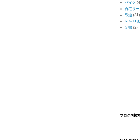
バイク
(
自宅サー
弓道
(31)
RD-H1
読書
(2)
ブログ内検