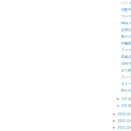
パソ
宅配
ワー
Web
説明
車の
内臓
ファ
高級
Uber
まだ続
コント
ダイ
終わ
►
2月
(
►
1月
(
►
2023
(2
►
2022
(2
►
2021
(2