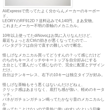
AliExpressで売ってたよく分からんメーカーのキーボー
ド、
LEORYのRF912D？送料込みで4,140円、まあ安物。
これまたメーカー不明の茶軸のメカニカル。
10年以上使ってたdiNovoはお気に入りなんだけど、
最近ちょっと左Ctrlの効きが悪くなってたので…
パンタグラフは自分で直すの難しいので断念。
怪しげなメカニカル買ってどうすんの？って感じだけど
のちのちキースイッチやキートップを自分好みにする
土台として選んだって感じなので、完全に配置とデザイン
だけ。
自分はテンキーレス、右下の10キーは独立タイプが好み。
怪しげな茶軸もそう悪くはないんだけどねぇ、
クリック感はあまりなく、底打ち感が強い、軽めのキータ
ッチ。
バネがガチョンガチョン鳴ってたかなり昔のメカニカルし
か
使ってたことはないので意外に使いやすいなという印象。