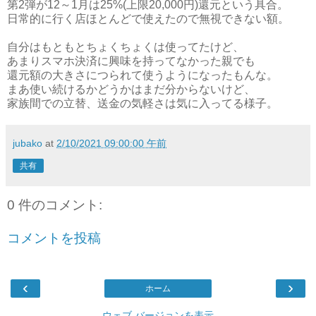
第2弾が12～1月は25%(上限20,000円)還元という具合。
日常的に行く店ほとんどで使えたので無視できない額。
自分はもともとちょくちょくは使ってたけど、
あまりスマホ決済に興味を持ってなかった親でも
還元額の大きさにつられて使うようになったもんな。
まあ使い続けるかどうかはまだ分からないけど、
家族間での立替、送金の気軽さは気に入ってる様子。
jubako
at
2/10/2021 09:00:00 午前
共有
0 件のコメント:
コメントを投稿
‹
›
ホーム
ウェブ バージョンを表示