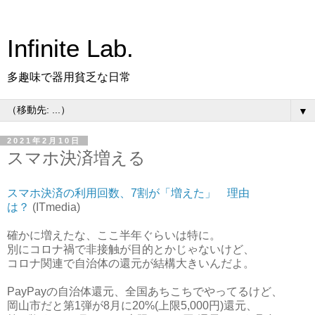
Infinite Lab.
多趣味で器用貧乏な日常
▼
2021年2月10日
スマホ決済増える
スマホ決済の利用回数、7割が「増えた」 理由
は？
(ITmedia)
確かに増えたな、ここ半年ぐらいは特に。
別にコロナ禍で非接触が目的とかじゃないけど、
コロナ関連で自治体の還元が結構大きいんだよ。
PayPayの自治体還元、全国あちこちでやってるけど、
岡山市だと第1弾が8月に20%(上限5,000円)還元、