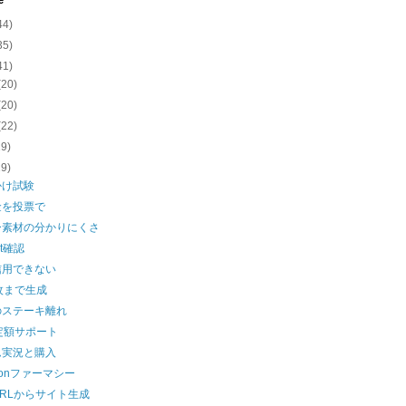
e
44)
35)
41)
(20)
(20)
(22)
19)
19)
かけ試験
金を投票で
ー素材の分かりにくさ
lt確認
信用できない
枚まで生成
のステーキ離れ
定額サポート
ム実況と購入
zonファーマシー
RLからサイト生成