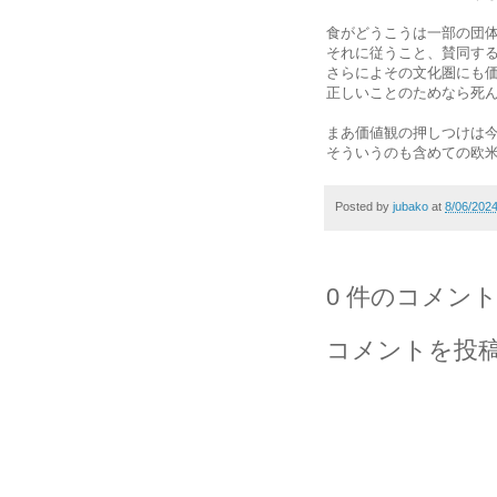
食がどうこうは一部の団
それに従うこと、賛同す
さらによその文化圏にも
正しいことのためなら死
まあ価値観の押しつけは
そういうのも含めての欧
Posted by
jubako
at
8/06/202
0 件のコメント
コメントを投