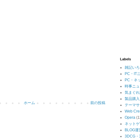
Labels
雑記いろ
PC・IT
PC・ネ
時事ニュ
気まぐれ
製品購入
ホーム
前の投稿
テーマサ
Web Cre
Opera
(1
ネットゲ
BLOG運
3DCG