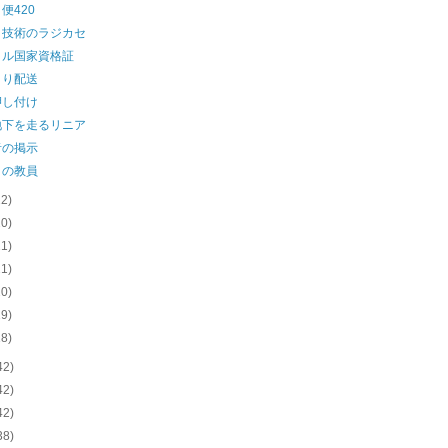
便420
き技術のラジカセ
タル国家資格証
くり配送
押し付け
地下を走るリニア
者の掲示
りの教員
22)
20)
21)
21)
20)
19)
18)
42)
42)
42)
38)