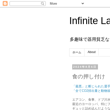
Infinite L
多趣味で器用貧乏な
About
ホーム
2024年8月6日
食の押し付け
「最悪」と断じられた選手
「全てCO2排出量と動物
エアコン、食事、ドブ川
最近のヨーロッパ、特に
ギュッと詰め込んだよう