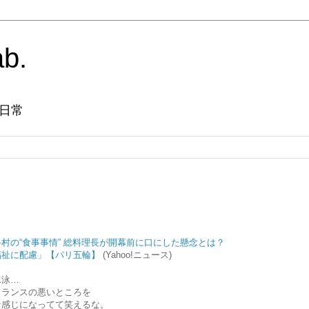
ab.
日常
村の“食事事情” 総料理長が開幕前に口にした懸念とは？
福祉に配慮」【パリ五輪】
(Yahoo!ニュース)
水泳…
フランスの悪いところを
な感じになってて笑えるな。