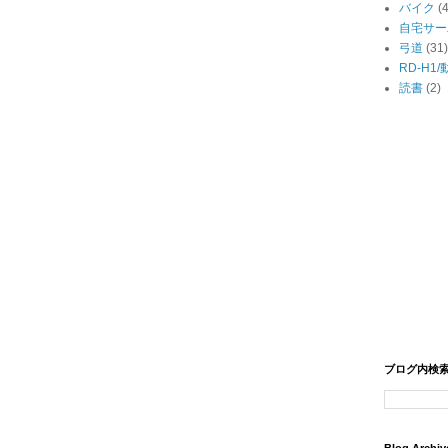
バイク
(
自宅サー
弓道
(31)
RD-H1
読書
(2)
ブログ内検