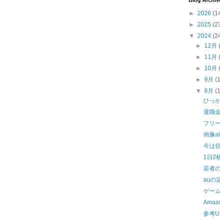
Blog Archiv
►
2026
(1
►
2025
(2
▼
2024
(2
►
12月
►
11月
►
10月
►
9月
(
▼
8月
(
ひっ
退職
フリ
画像a
今は
1日2
若者
auの
ゲー
Ama
参考U