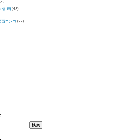
44)
バ計画
(43)
/動画エンコ
(29)
索