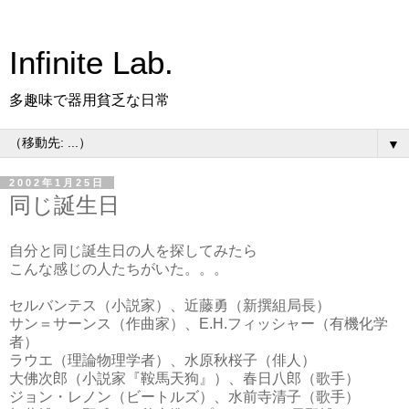
Infinite Lab.
多趣味で器用貧乏な日常
▼
2002年1月25日
同じ誕生日
自分と同じ誕生日の人を探してみたら
こんな感じの人たちがいた。。。
セルバンテス（小説家）、近藤勇（新撰組局長）
サン＝サーンス（作曲家）、E.H.フィッシャー（有機化学
者）
ラウエ（理論物理学者）、水原秋桜子（俳人）
大佛次郎（小説家『鞍馬天狗』）、春日八郎（歌手）
ジョン・レノン（ビートルズ）、水前寺清子（歌手）