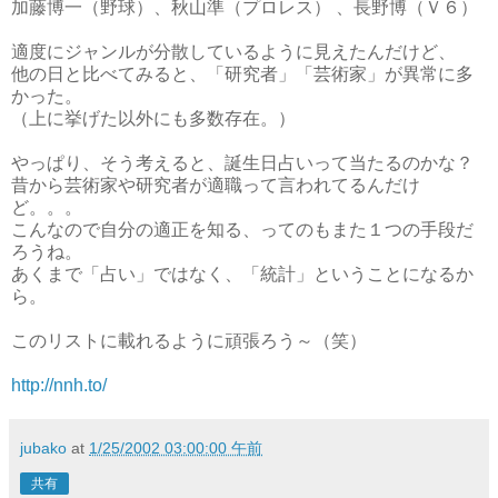
加藤博一（野球）、秋山準（プロレス） 、長野博（Ｖ６）
適度にジャンルが分散しているように見えたんだけど、
他の日と比べてみると、「研究者」「芸術家」が異常に多
かった。
（上に挙げた以外にも多数存在。）
やっぱり、そう考えると、誕生日占いって当たるのかな？
昔から芸術家や研究者が適職って言われてるんだけ
ど。。。
こんなので自分の適正を知る、ってのもまた１つの手段だ
ろうね。
あくまで「占い」ではなく、「統計」ということになるか
ら。
このリストに載れるように頑張ろう～（笑）
http://nnh.to/
jubako
at
1/25/2002 03:00:00 午前
共有