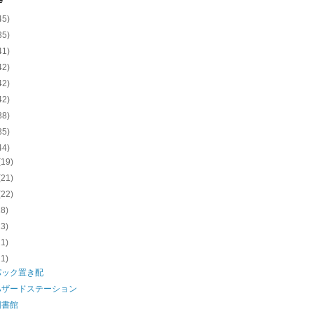
e
45)
35)
41)
42)
42)
42)
38)
35)
44)
(19)
(21)
(22)
18)
23)
21)
21)
パック置き配
ハザードステーション
図書館