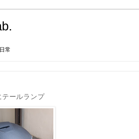
ab.
日常
にテールランプ