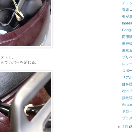
チャ
有線→B
虫が
Inore
Goo
商用
無神
東京
をテスト。
プリペ
込んでカバーを閉じる。
レシ
スポ
リア
鍵を
April
指紋
Ama
ドロ
プラ
►
5月
(