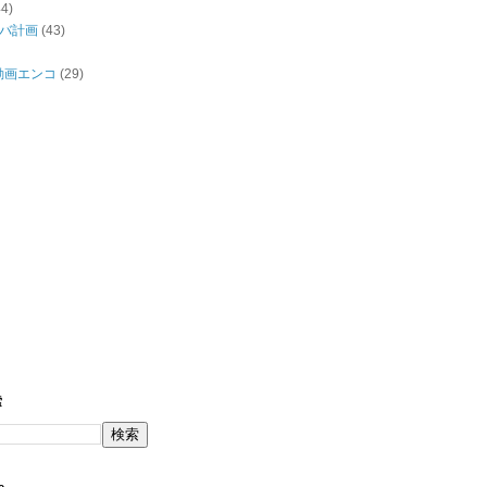
44)
バ計画
(43)
/動画エンコ
(29)
索