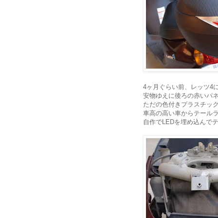
4ヶ月ぐらい前、レッツ4
安物ゆえに後ろの赤いパ
ただの色付きプラスチッ
車高の高い車からテール
自作でLEDを埋め込んで