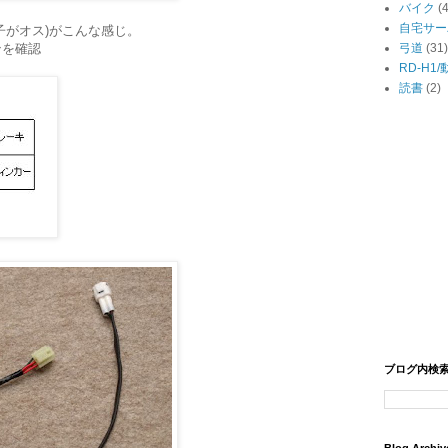
バイク
(
自宅サー
子がオス)がこんな感じ。
ンを確認
弓道
(31)
RD-H1
読書
(2)
ブログ内検