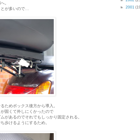
►
2002
(2
側へ。
►
2001
(1
ことが多いので…
せるためボックス後方から導入。
メが固くて外しにくかったので
ゴムがあるのでそれでもしっかり固定される。
持ち歩けるようにするため。