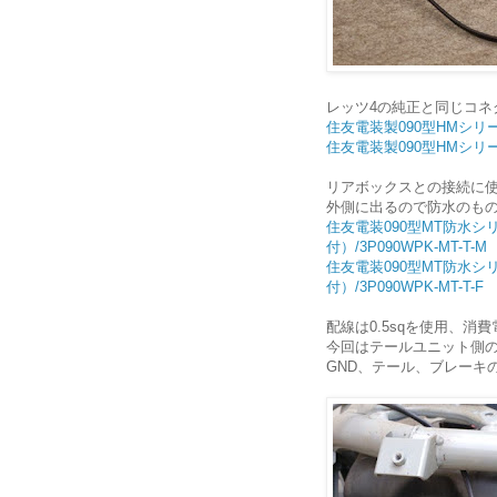
レッツ4の純正と同じコネ
住友電装製090型HMシリー
住友電装製090型HMシリー
リアボックスとの接続に
外側に出るので防水のもの
住友電装090型MT防水シ
付）/3P090WPK-MT-T-M
住友電装090型MT防水シ
付）/3P090WPK-MT-T-F
配線は0.5sqを使用、消
今回はテールユニット側
GND、テール、ブレーキ