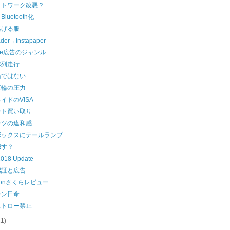
ットワーク改悪？
luetooth化
逃げる服
ader→Instapaper
gle広告のジャンル
隊列走行
論ではない
五輪の圧力
イドのVISA
ート買い取り
ーツの違和感
ボックスにテールランプ
隠す？
 2018 Update
認証と広告
zonさくらレビュー
ーン日傘
ストロー禁止
21)