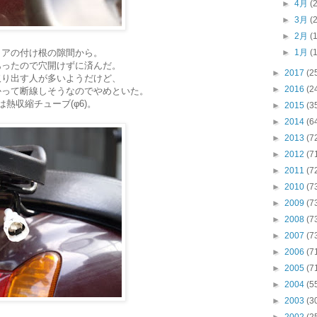
►
4月
(
►
3月
(
►
2月
(
リアの付け根の隙間から。
►
1月
(
あったので穴開けずに済んだ。
►
2017
(2
取り出す人が多いようだけど、
►
2016
(2
かって断線しそうなのでやめといた。
熱収縮チューブ(φ6)。
►
2015
(3
►
2014
(6
►
2013
(7
►
2012
(7
►
2011
(7
►
2010
(7
►
2009
(7
►
2008
(7
►
2007
(7
►
2006
(7
►
2005
(7
►
2004
(5
►
2003
(3