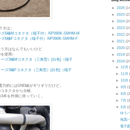
Blog Archiv
►
2026
(1
►
2025
(2
►
2024
(2
クタは↓
►
2023
(2
ズ6極Mコネクタ（端子付）/6P090K-SMHM-M
►
2022
(2
ズ6極Fコネクタ（端子付）/6P090K-SMHM-F
►
2021
(2
►
2020
(2
使う方はなんでもいいけど
を使用↓
►
2019
(2
リーズ3極Mコネクタ（三角型）[白色]（端子
▼
2018
(2
►
12月
リーズ3極Fコネクタ（三角型）[白色]（端子
►
11月
►
10月
費電力的にはGND線がギリギリだけど。
►
9月
(
のコネクタから分岐、
►
8月
(
の3本を外側に持っていく。
►
7月
(
▼
6月
(
ゆう
地震
電子