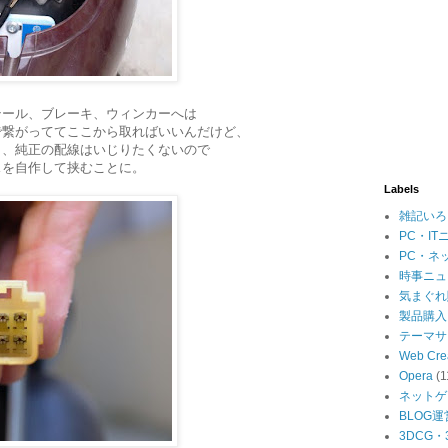
テール、ブレーキ、ウィンカーへは
で繋がっててここから取ればいいんだけど、
と、純正の配線はいじりたくないので
スを自作して挟むことに。
Labels
雑記いろ
PC・IT
PC・ネ
時事ニュ
気まぐれ
製品購入
テーマサ
Web Cre
Opera
(1
ネットゲ
BLOG運
3DCG