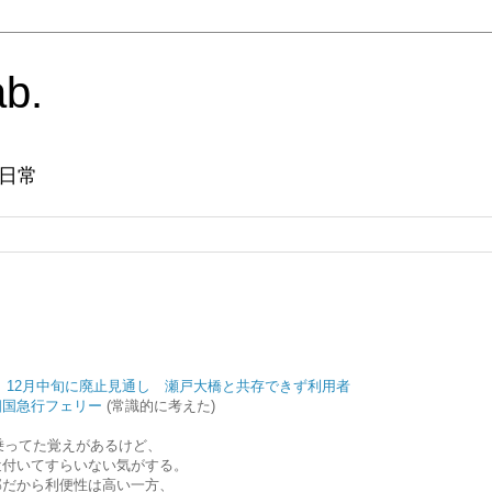
ab.
日常
」12月中旬に廃止見通し 瀬戸大橋と共存できず利用者
四国急行フェリー
(常識的に考えた)
々乗ってた覚えがあるけど、
近付いてすらいない気がする。
部だから利便性は高い一方、