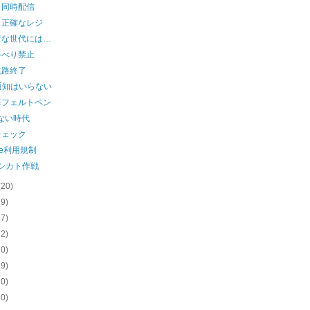
ト同時配信
く正確なレジ
着な世代には…
ゃべり禁止
航路終了
通知はいらない
筆フェルトペン
ない時代
チェック
kie利用規制
shシカト作戦
(20)
19)
17)
22)
20)
19)
20)
20)