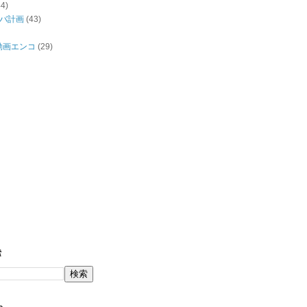
44)
バ計画
(43)
/動画エンコ
(29)
索