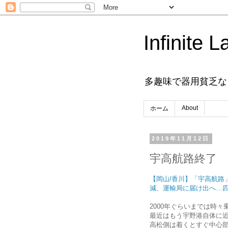
Infinite L
多趣味で器用貧乏な
About
ホーム
2019年11月12日
宇高航路終了
【岡山/香川】「宇高航路
減、運輸局に届け出へ…
2000年ぐらいまでは時
最近はもう宇野港自体に
高松側は着くとすぐ中心