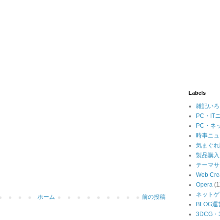
Labels
雑記いろ
PC・IT
PC・ネ
時事ニュ
気まぐれ
製品購入
テーマサ
Web Cre
Opera
(1
ネットゲ
ホーム
前の投稿
BLOG運
3DCG