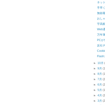
ネッ
手早
無頓
おし
宇高
Web
万年
PCが
反社
Coo
Fla
►
10月
►
9月
(
►
8月
(
►
7月
(
►
6月
(
►
5月
(
►
4月
(
►
3月
(