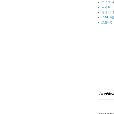
バイク
(
自宅サー
弓道
(31)
RD-H1
読書
(2)
ブログ内検