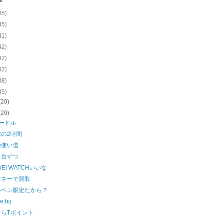
e
45)
35)
41)
42)
42)
42)
38)
35)
(20)
(20)
ードル
の2時間
の使い道
1台ずつ
WEI WATCHいいな
マネーで買取
ルペン限定だから？
e.bg
ならTポイント