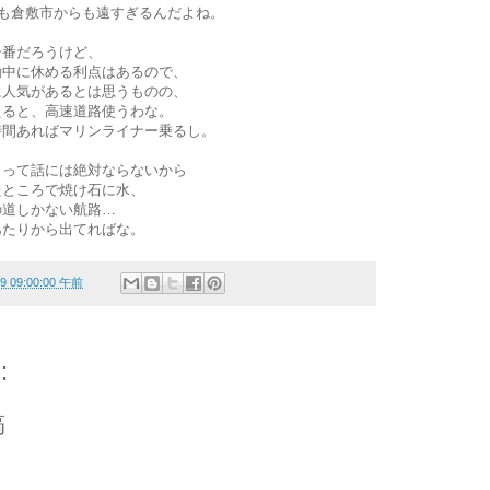
らも倉敷市からも遠すぎるんだよね。
一番だろうけど、
動中に休める利点はあるので、
に人気があるとは思うものの、
えると、高速道路使うわな。
時間あればマリンライナー乗るし。
！って話には絶対ならないから
たところで焼け石に水、
の道しかない航路…
あたりから出てればな。
19 09:00:00 午前
:
稿