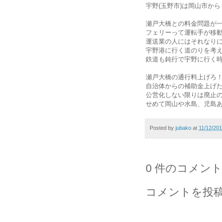
宇野(玉野市)は岡山市か
瀬戸大橋との料金問題が
フェリーって運転手が移
運送業の人にはそれなり
宇野港に行く道のりを考
鉄道も鈍行で宇野に行く
瀬戸大橋の通行料上げろ
自治体からの補助金上げ
公営化しない限りは廃止
せめて岡山や水島、児島
Posted by
jubako
at
11/12/20
0 件のコメント
コメントを投