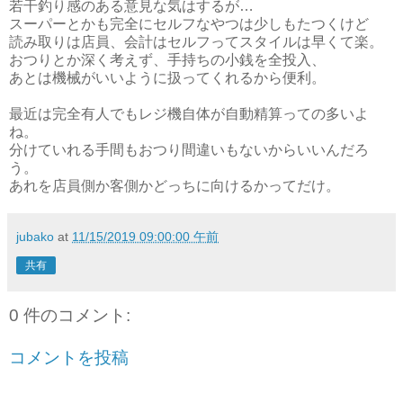
若干釣り感のある意見な気はするが…
スーパーとかも完全にセルフなやつは少しもたつくけど
読み取りは店員、会計はセルフってスタイルは早くて楽。
おつりとか深く考えず、手持ちの小銭を全投入、
あとは機械がいいように扱ってくれるから便利。
最近は完全有人でもレジ機自体が自動精算っての多いよ
ね。
分けていれる手間もおつり間違いもないからいいんだろ
う。
あれを店員側か客側かどっちに向けるかってだけ。
jubako
at
11/15/2019 09:00:00 午前
共有
0 件のコメント:
コメントを投稿