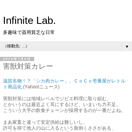
Infinite Lab.
多趣味で器用貧乏な日常
▼
2015年7月6日
害獣対策カレー
滋賀名物！？「シカ肉カレー」、ＣｏＣｏ壱番屋がレトル
ト商品化
(Yahoo!ニュース)
害獣対策には地域レベルでジビエ料理に取り組む、
とかいうのは最近よく耳にするけど、いまいち力不足。
こういう大手の飲食チェーンが採用するのが一番だよね。
まあ家畜と違って安定供給は難しいし、
許可を得て他人の山に入るという面倒くささがある、