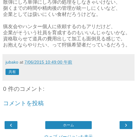
散弾にしろ単弾にしろ弾の処理をしなきゃいけない、
捌くまでの時間や精肉後の管理が統一しにくいなど、
企業としては扱いにくい食材だろうけどな。
猟友会やハンター個人に依頼するのもアリだけど、
企業がそういう社員を育成するのもいいんじゃないかな。
資格取らせて道具の費用出して加工も面倒見る感じで。
お抱えならやりたい、って狩猟希望者だっているだろう。
jubako
at
7/06/2015 10:49:00 午前
共有
0 件のコメント:
コメントを投稿
‹
›
ホーム
ウェブ バージョンを表示