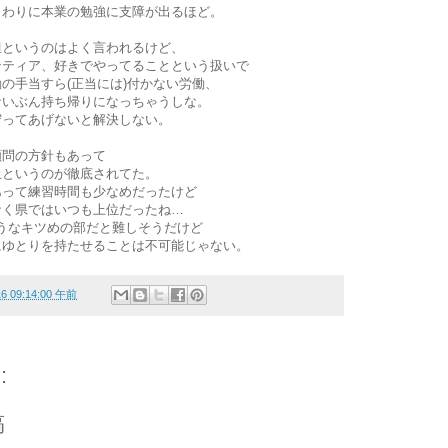
うわりに本業の勉強に支障が出るほど。
担というのはよく言われるけど、
ンティア、好きでやってることという扱いで
の手当すら(正当には)付かない労働、
ないぶん持ち帰りになっちゃうしな。
守ってあげないと解決しない。
顧問の方針もあって
止というのが徹底されてた。
あって練習時間も少なめだったけど
なく県ではいつも上位だったね…
うなキツめの部だと難しそうだけど
にゆとりを持たせることは不可能じゃない。
16 09:14:00 午前
:
稿