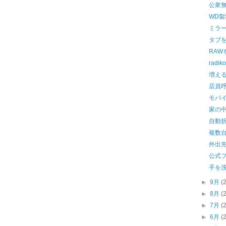
公衆無
WD製
ミラ
タブ
RAW
rad
増える
店員
モバ
家の
自動
複数
外出
公式
手を
►
9月
(
►
8月
(
►
7月
(
►
6月
(