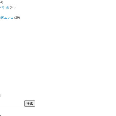
44)
バ計画
(43)
/動画エンコ
(29)
索