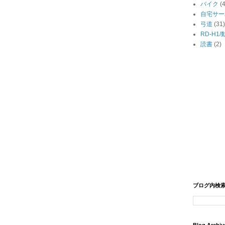
バイク
(
自宅サー
弓道
(31)
RD-H1
読書
(2)
ブログ内検