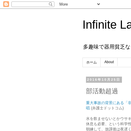
Infinite L
多趣味で器用貧乏な
About
ホーム
2016年10月25日
部活動超過
重大事故の背景にある「
唱
(弁護士ドットコム)
水を飲ませないとかウサ
休息も必要、という科学
朝練して、放課後は夜遅