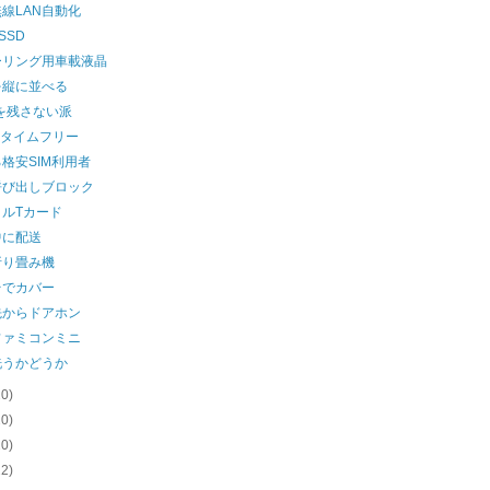
線LAN自動化
SSD
ーリング用車載液晶
を縦に並べる
を残さない派
ikoタイムフリー
格安SIM利用者
呼び出しブロック
イルTカード
中に配送
折り畳み機
台でカバー
先からドアホン
ファミコンミニ
洗うかどうか
20)
20)
20)
22)