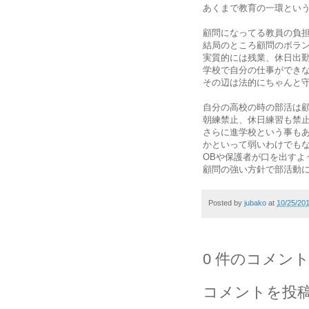
あくまで教育の一環とい
顧問になってる教員の負
結局のところ顧問のボラ
実質的には残業、休日出勤
学校で自分の仕事ができ
その辺は法的にちゃんと
自分の高校の時の部活は
朝練禁止、休日練習も禁
さらに進学校という事も
かといって弱いわけでも
OBや保護者が口を出すよ
顧問の強い方針で部活動
Posted by
jubako
at
10/25/20
0 件のコメント
コメントを投