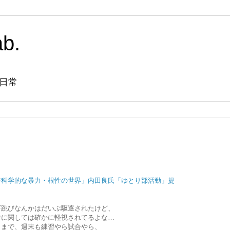
ab.
日常
非科学的な暴力・根性の世界」内田良氏「ゆとり部活動」提
ギ跳びなんかはだいぶ駆逐されたけど、
性に関しては確かに軽視されてるよな…
くまで、週末も練習やら試合やら、