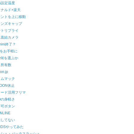
の設定温度
ドナルド×楽天
セントを上に移動
レンズキャップ
ートリプライ
ホ直結カメラ
 mini終了？
ccをお手軽に
で何を選ぶか
リ所有数
on.jp
タムマック
OON休止
コード活用フリマ
Oの身軽さ
許可ボタン
NLINE
除してない
NDSやってみた
ッシュ・バックスラッシュ