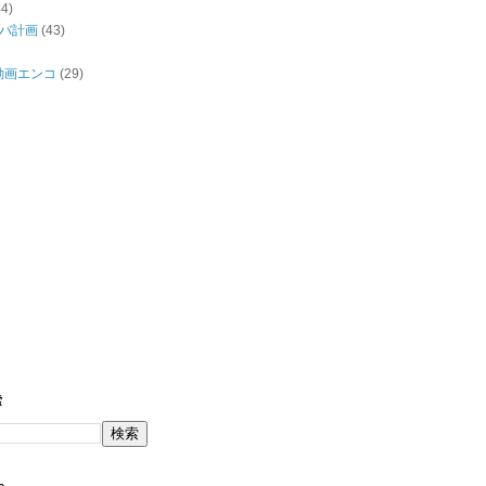
44)
バ計画
(43)
/動画エンコ
(29)
索