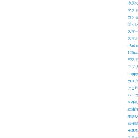
冷房
マク
コン
開く
スマ
スマ
iPad
125
FPS
アプ
happy
カス
はこB
バー
MVN
給油
攻殻O
窓掃
HOU
スラ