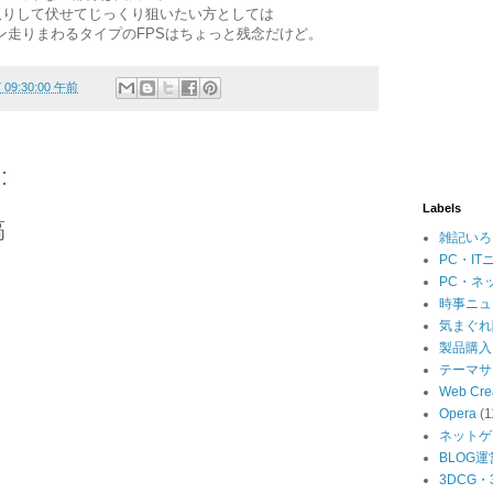
取りして伏せてじっくり狙いたい方としては
ン走りまわるタイプのFPSはちょっと残念だけど。
7 09:30:00 午前
:
Labels
稿
雑記いろ
PC・IT
PC・ネ
時事ニュ
気まぐれ
製品購入
テーマサ
Web Cre
Opera
(1
ネットゲ
BLOG運
3DCG