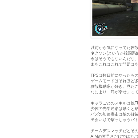
以前から気になってた攻殻
ネクソン(というか韓国系)は
今はそうでもないんだな、NE
まあこれはこれで問題は
TPSは数日前にやったも
ゲームモードはそれほど
攻殻機動隊が好き、見た
なにより「耳が幸せ」っ
キャラごとのスキルは他F
少佐の光学迷彩は動くと
パズの加速疾走は敵の背
出会い頭で撃っちゃうバト
チームデスマッチだとそ
AIMの素早さだけではカ