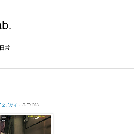
ab.
日常
INE公式サイト
(NEXON)