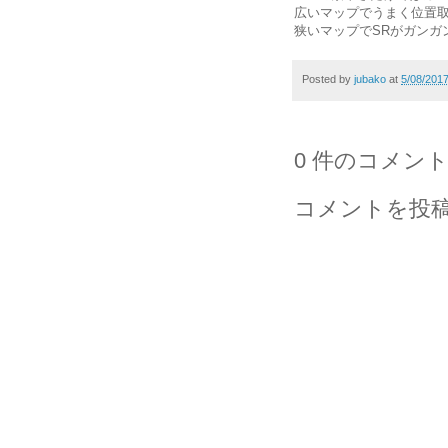
広いマップでうまく位置
狭いマップでSRがガンガ
Posted by
jubako
at
5/08/201
0 件のコメント
コメントを投