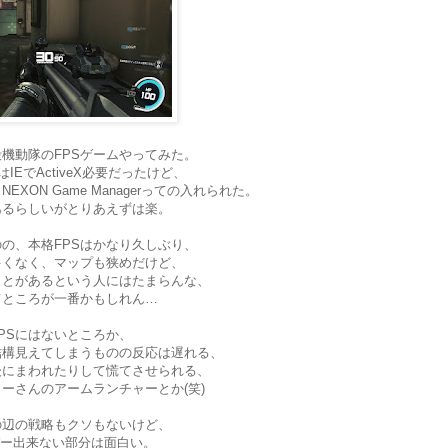
機動隊のFPSゲームやってみた。
IEでActiveX必要だったけど、
XON Game Managerっての入れられた。
あるらしいがとりあえずは楽。
のの、本格FPSはかなり久しぶり、
多くなく、マップも狭めだけど、
ことがあるという人にはたまらんな、
てところが一番かもしれん…
PSにはないところか、
結構見えてしまうものの反応は遅れる、
後にまわれたりして慌てさせられる、
ーさんのアームランチャーとか(笑)
の辺の戦略もクソもないけど、
バー出来ない部分は面白い。