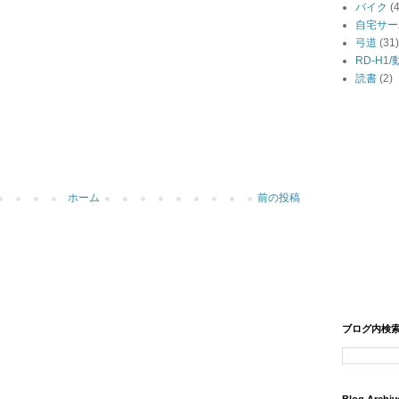
バイク
(
自宅サー
弓道
(31)
RD-H1
読書
(2)
ホーム
前の投稿
ブログ内検