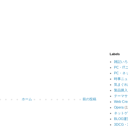
Labels
雑記いろ
PC・IT
PC・ネ
時事ニュ
気まぐれ
製品購入
テーマサ
ホーム
前の投稿
Web Cre
Opera
(1
ネットゲ
BLOG運
3DCG