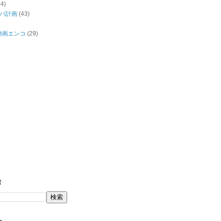
44)
バ計画
(43)
/動画エンコ
(29)
索