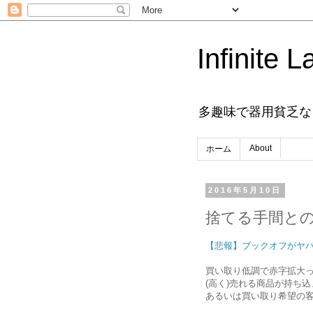
Infinite L
多趣味で器用貧乏な
About
ホーム
2016年5月10日
捨てる手間と
【悲報】ブックオフがヤ
買い取り低調で赤字拡大
(高く)売れる商品が持ち
あるいは買い取り希望の