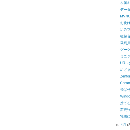
木製
デー
MVNO
お化
組み
極超
裁判
グー
ミニ
URL
めざ
Zenfo
Chr
飛ば
Win
捨て
変更
牡蠣
►
4月
(