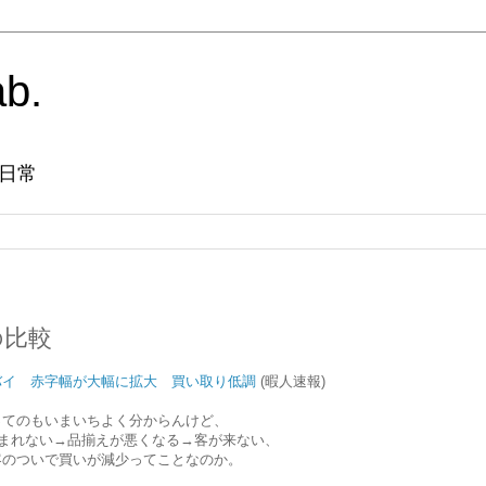
ab.
日常
の比較
バイ 赤字幅が大幅に拡大 買い取り低調
(暇人速報)
ってのもいまいちよく分からんけど、
込まれない→品揃えが悪くなる→客が来ない、
客のついで買いが減少ってことなのか。