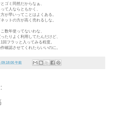
むとゴミ同然だからなぁ、
るって人ならともかく、
た方が早いってことはよくある。
どネットの方が高く売れるしな。
ここ数年使ってないわな、
買ったりよく利用してたんだけど、
1回フラッと入ってみる程度。
動作確認させてくれたらいいのに。
6 09:18:00 午前
:
稿