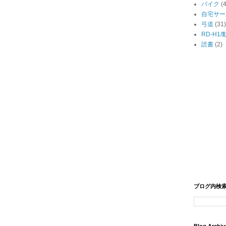
バイク
(
自宅サー
弓道
(31)
RD-H1
読書
(2)
ブログ内検