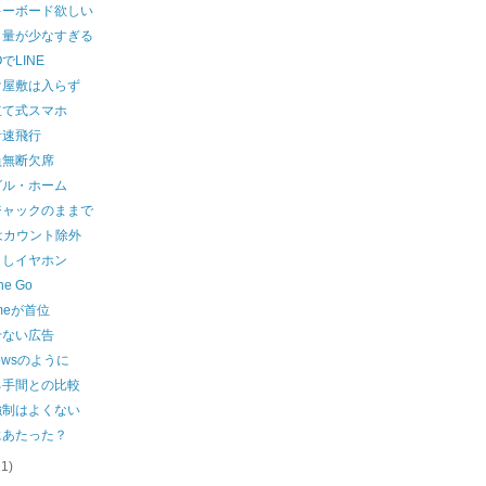
キーボード欲しい
タ量が少なすぎる
でLINE
け屋敷は入らず
立て式スマホ
音速飛行
員無断欠席
グル・ホーム
ジャックのままで
はカウント除外
ましイヤホン
ne Go
omeが首位
せない広告
dowsのように
る手間との比較
強制はよくない
にあたった？
21)