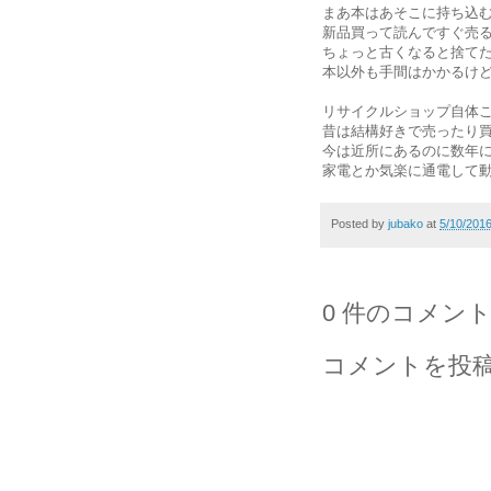
まあ本はあそこに持ち込
新品買って読んですぐ売
ちょっと古くなると捨て
本以外も手間はかかるけ
リサイクルショップ自体
昔は結構好きで売ったり
今は近所にあるのに数年に
家電とか気楽に通電して
Posted by
jubako
at
5/10/201
0 件のコメント
コメントを投