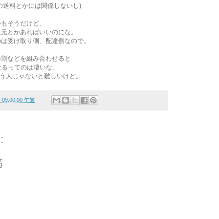
の送料とかには関係しないし)
かもそうだけど、
還元とかあればいいのにな。
のは受け取り側、配達側なので。
ル割などを組み合わせると
になるってのは凄いな。
使う人じゃないと難しいけど。
7 09:00:00 午前
:
稿