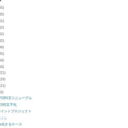
e
45)
35)
41)
42)
42)
42)
38)
35)
44)
50)
(21)
(20)
(21)
20)
LFORCEリニューアル
ter280文字化
ポイントプロジェクト
起こし
one化するケース