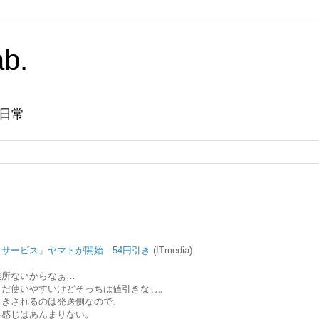
ab.
日常
り
サービス」ヤマトが開始 54円引き
(ITmedia)
業所ないからなぁ…
まだ使いやすいけどそっちは値引きなし。
引きされるのは発送側なので、
る感じはあんまりない。