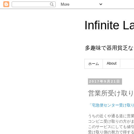
Infinite L
多趣味で器用貧乏な
About
ホーム
2017年9月21日
営業所受け取
「宅急便センター受け取り
うちの近くや通る道に営
コンビニ受け取りの方が
このサービスにしても値
受け取り側の努力で得す