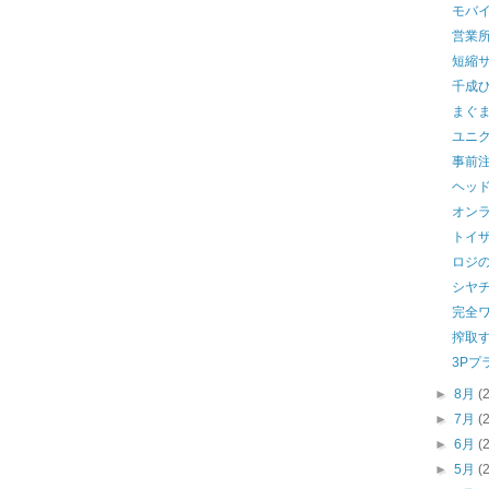
モバ
営業
短縮
千成
まぐ
ユニ
事前
ヘッ
オン
トイ
ロジ
シヤチ
完全
搾取
3Pプ
►
8月
(
►
7月
(
►
6月
(
►
5月
(