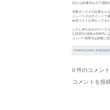
(法人は対象外なので通販
宅配ボックスの設置なん
メンバーズはポイントで
結局コストが掛かってる
しかし持ち込みやデジタ
1,015円の送料が609円
メンバー割BIGは頻繁に
Posted by
jubako
at
9/21/201
0 件のコメント
コメントを投