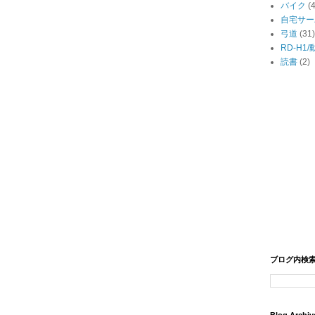
バイク
(
自宅サー
弓道
(31)
RD-H1
読書
(2)
ブログ内検