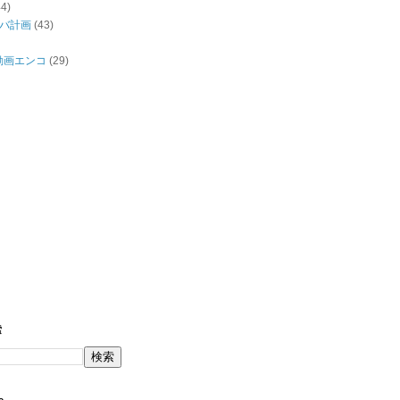
44)
バ計画
(43)
/動画エンコ
(29)
索