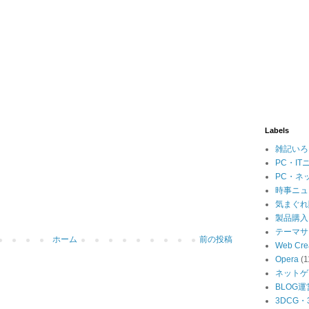
Labels
雑記いろ
PC・IT
PC・ネ
時事ニュ
気まぐれ
製品購入
テーマサ
ホーム
前の投稿
Web Cre
Opera
(1
ネットゲ
BLOG運
3DCG