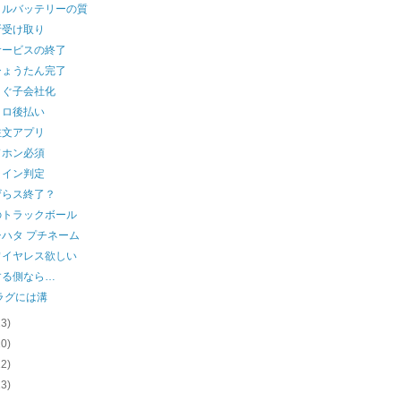
イルバッテリーの質
所受け取り
サービスの終了
ひょうたん完了
まぐ子会社化
クロ後払い
注文アプリ
ドホン必須
ライン判定
ザらス終了？
のトラックボール
ハタ プチネーム
ワイヤレス欲しい
する側なら…
ラグには溝
23)
20)
22)
23)