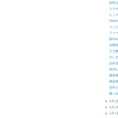
名前
スマ
ビッ
Tweet 
コン
ファ
脱Go
法務
入力
少し
詰め込
ADS
被害
液晶
自作
滅べ全
►
4月
(
►
3月
(
►
2月
(