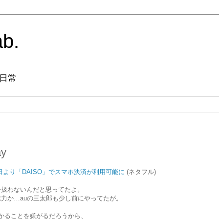
ab.
日常
y
月27日より「DAISO」でスマホ決済が利用可能に
(ネタフル)
外扱わないんだと思ってたよ。
力か…auの三太郎も少し前にやってたが。
かることを嫌がるだろうから、