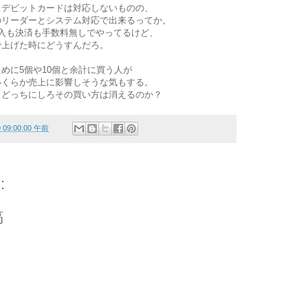
・デビットカードは対応しないものの、
のリーダーとシステム対応で出来るってか。
ら導入も決済も手数料無しでやってるけど、
で上げた時にどうすんだろ。
めに5個や10個と余計に買う人が
いくらか売上に影響しそうな気もする。
とどっちにしろその買い方は消えるのか？
9 09:00:00 午前
:
稿