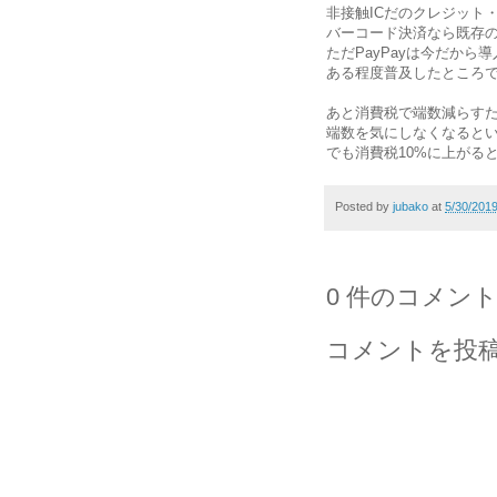
非接触ICだのクレジット
バーコード決済なら既存
ただPayPayは今だか
ある程度普及したところ
あと消費税で端数減らすた
端数を気にしなくなると
でも消費税10%に上がる
Posted by
jubako
at
5/30/201
0 件のコメント
コメントを投