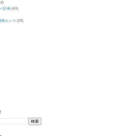
44)
バ計画
(43)
/動画エンコ
(29)
索