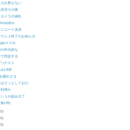
は入れ替えない
ホ決済その後
クカメラの値札
Analytics
ビニコード決済
ーウェイ終了のお知らせ
ogleスマホ
部の外注的な
癖で判定する
ずつテスト
みLINE
Lお疲れさま
者はそっとしておけ
再利用か
というか組み立て
角URL
20)
20)
19)