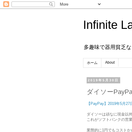
Infinite L
多趣味で器用貧乏な
About
ホーム
2019年5月30日
ダイソーPayPa
【PayPay】2019年5
ダイソーは頑なに現金以
これがソフトバンクの営業
業態的に1円でもコストか