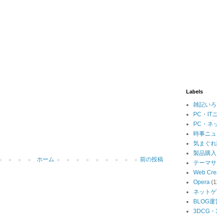
Labels
雑記いろ
PC・IT
PC・ネ
時事ニュ
気まぐれ
製品購入
ホーム
前の投稿
テーマサ
Web Cre
Opera
(1
ネットゲ
BLOG運
3DCG