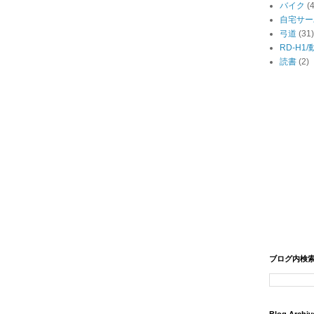
バイク
(
自宅サー
弓道
(31)
RD-H1
読書
(2)
ブログ内検