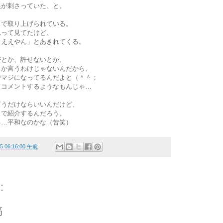
根が刺さっていた、と。
スで取り上げられている。
思って見てたけど、
もええやん」とあきれてくる。
がとか、許せないとか、
とか言うわけじゃないんだから、
でマジになってるんだよと（＾＾；
てコメントするようなもんじゃ…
言うだけならいいんだけど、
スで紹介するんだろう。
る…平和なのかな（苦笑）
05 06:16:00 午前
:
稿