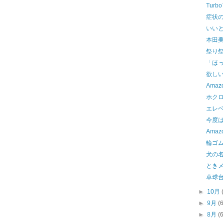
Tur
症状
いい
本田
祭り
「ほ
欲し
Amaz
ホク
エレ
今度
Ama
輪ゴム
犬の
ときメ
卓球
►
10月
►
9月
(
►
8月
(