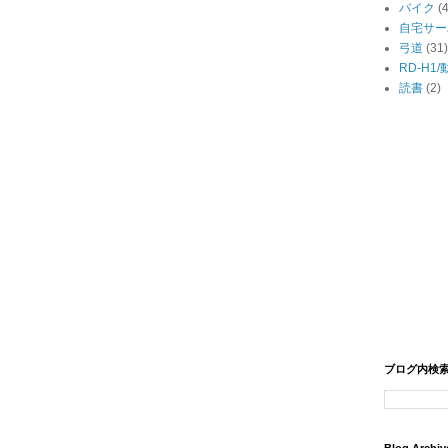
バイク
(
自宅サー
弓道
(31)
RD-H1
読書
(2)
ブログ内検