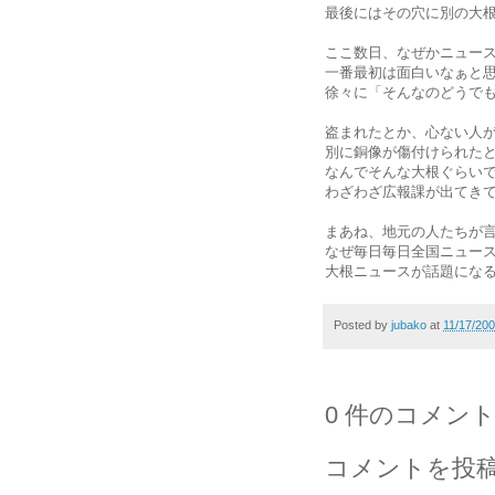
最後にはその穴に別の大
ここ数日、なぜかニュー
一番最初は面白いなぁと
徐々に「そんなのどうで
盗まれたとか、心ない人
別に銅像が傷付けられた
なんでそんな大根ぐらい
わざわざ広報課が出てき
まあね、地元の人たちが
なぜ毎日毎日全国ニュー
大根ニュースが話題にな
Posted by
jubako
at
11/17/20
0 件のコメント
コメントを投