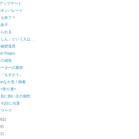
boアップデート
のオンパレード
とも終了？
美奈子…
祭られる
っしん」という人は…
い秘密道具
on Pages
ロの成長
ベーターの裏技
は「もすかう」
zonなか見！検索
+割り箸=
名前に飼い主の個性
モβ2に当選
台ワーク
(62)
60)
62)