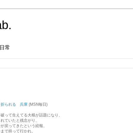
ab.
日常
、折られる 兵庫
(MSN毎日)
き破って生えてる大根が話題になり、
られていたと残念がり、
分が戻ってきたという続報、
分まで持って行かれ、