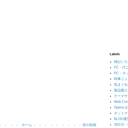
Labels
雑記いろ
PC・IT
PC・ネ
時事ニュ
気まぐれ
製品購入
テーマサ
Web Cre
Opera
(1
ネットゲ
BLOG運
3DCG
ホーム
前の投稿