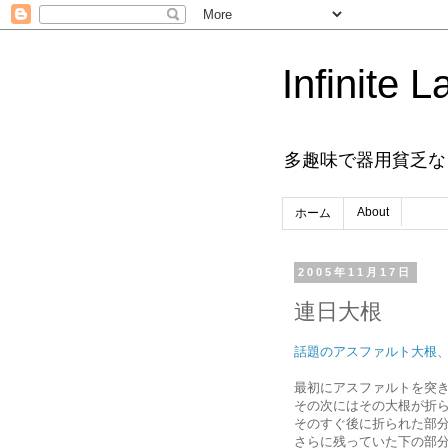
Infinite L
多趣味で器用貧乏な
About
ホーム
2005年11月17日
連日大根
話題のアスファルト大根
最初にアスファルトを突
その次にはその大根が折
そのすぐ後に折られた部
さらに残っていた下の部