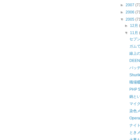
►
2007
(7
►
2006
(7
▼
2005
(7
►
12月
▼
11月
セブ
ガム
線上の
DEEN
バッ
Shuri
職場
PHP 5
鍋と
マイ
染色
Opera
ナイト
とき
火事