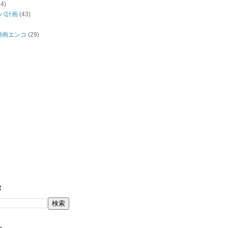
44)
バ計画
(43)
/動画エンコ
(29)
索