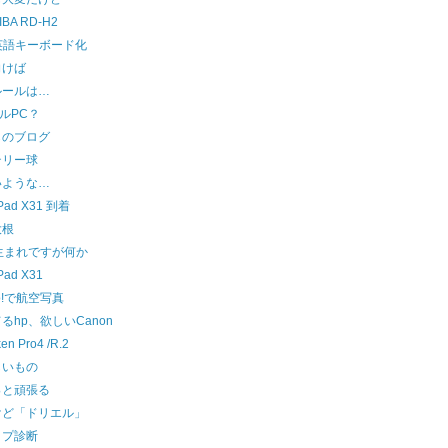
IBA RD-H2
 英語キーボード化
向けば
ルールは…
ドルPC？
らのブログ
テリー球
いような…
kPad X31 到着
大根
生まれですが何か
Pad X31
oo!で航空写真
るhp、欲しいCanon
ken Pro4 /R.2
しいもの
っと頑張る
けど「ドリエル」
イプ診断