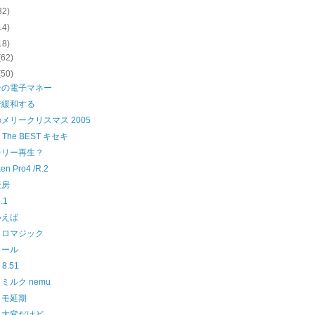
32)
14)
18)
(62)
(50)
ンの電子マネー
で緩和する
メリークリスマス 2005
 The BEST キセキ
テリー再生？
ken Pro4 /R.2
暖房
.1
いえば
クロマジック
メール
 8.51
ミルク nemu
メモ延期
も大変だけど