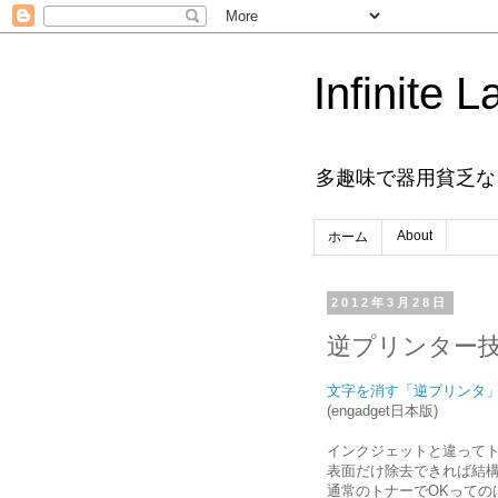
Infinite L
多趣味で器用貧乏な
About
ホーム
2012年3月28日
逆プリンター
文字を消す「逆プリンタ
(engadget日本版)
インクジェットと違って
表面だけ除去できれば結
通常のトナーでOKっての