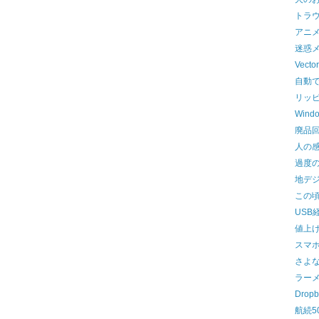
トラ
アニ
迷惑
Vect
自動
リッ
Wind
廃品
人の
過度の
地デジ
この頃
USB
値上
スマ
さよ
ラー
Drop
航続5