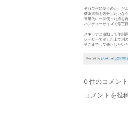
それで何に使うのか、だ
機密書類を処分したいな
裏紙的に一度使った紙を
ハンディーサイズで修正
スキャナと連動して印刷
レーザーで消した上で別
そこまでして修正したい
Posted by
jubako
at
3/28/201
0 件のコメント
コメントを投