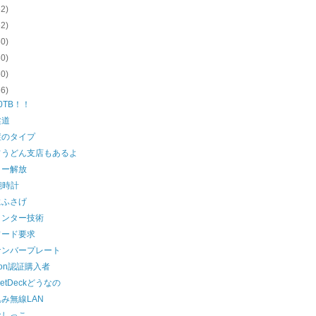
62)
62)
60)
60)
60)
56)
0TB！！
柔道
症のタイプ
フうどん支店もあるよ
リー解放
腕時計
にふさげ
リンター技術
ワード要求
ナンバープレート
zon認証購入者
eetDeckどうなの
み無線LAN
おしっこ