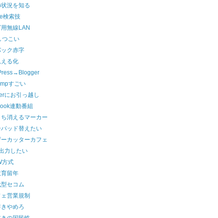
の状況を知る
le検索技
用無線LAN
しつこい
パック赤字
見える化
ress→Blogger
Dumpすごい
ggerにお引っ越し
book連動番組
うち消えるマーカー
ーパッド替えたい
ザーカッターカフェ
I出力したい
W方式
教育留年
代型セコム
フェ営業規制
書きやめろ