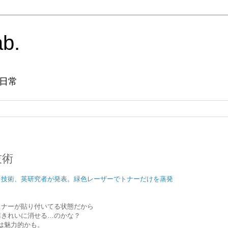
ab.
日常
技術
」技術、英研究者が発表。緑色レーザーでトナーだけを蒸発
トナーが貼り付いてる状態だから
構きれいに消せる…のかな？
は魅力的かも。