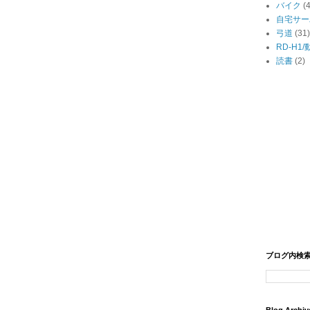
バイク
(
自宅サー
弓道
(31)
RD-H1
読書
(2)
ブログ内検