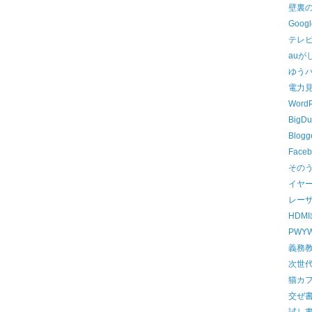
壁裏
Goog
テレビ
auが
ゆう
電力
WordP
Big
Blo
Face
その
イヤ
レー
HDM
PWY
義務
次世
猫カ
交ぜ