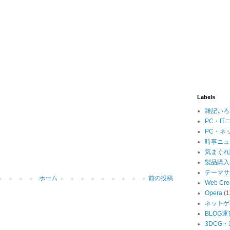
Labels
雑記いろ
PC・IT
PC・ネ
時事ニュ
気まぐれ
製品購入
テーマサ
ホーム
前の投稿
Web Cre
Opera
(1
ネットゲ
BLOG運
3DCG