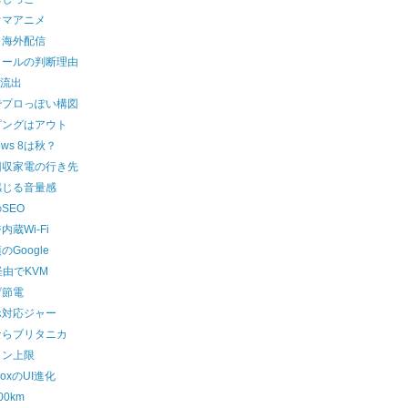
ウマアニメ
メ海外配信
メールの判断理由
or流出
でプロっぽい構図
ピングはアウト
ows 8は秋？
回収家電の行き先
感じる音量感
SEO
内蔵Wi-Fi
のGoogle
経由でKVM
げ節電
ホ対応ジャー
ならブリタニカ
メン上限
boxのUI進化
00km