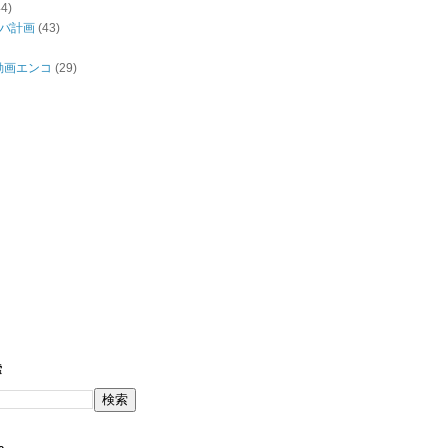
44)
バ計画
(43)
/動画エンコ
(29)
索