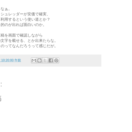
よなぁ。
らシュレッダーが安価で確実、
再利用するという使い道とか？
目的のが出れば面白いのか。
原稿を画面で確認しながら
の文字を載せる、とか出来たらな。
ものってなんだろうって感じだが。
2 10:20:00 午前
:
稿