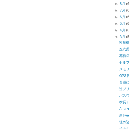
►
8月
(
►
7月
(
►
6月
(
►
5月
(
►
4月
(
▼
3月
(
容量6
座式
花粉
セル
メモ
GPS
普通
逆プ
パス
横長
Ama
新Tw
埋め込
犬の