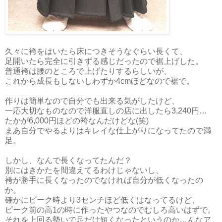
久々に袴をはいたら床につきそうなぐらい長くて、
足開いたら完全に引きずる感じだったので裾上げした。
普通袴は腰のところで上げたりするらしいが、
これから成長もしないしわずか4cmほどなので裾で。
作りは簡単なので自分でも出来る気がしたけど、
一応大切なものなので洋服直しの店に出したら3,240円…
たかが6,000円ほどの袴なんだけどな(笑)
まあ自分でやるよりはキレイな仕上がりになってたので満
足。
しかし、なんで長くなってたんだ？
別にはきかたを間違えてるわけじゃないし、
袴が勝手に長くなったのでなければ自分が低くなったの
か。
確かにピーク時より3センチほど低くはなってるけど、
ピーク前の高1の時に作ったやつなのでむしろ高いはずで。
それを上回る勢いで足だけ短くなったというのか…んなア