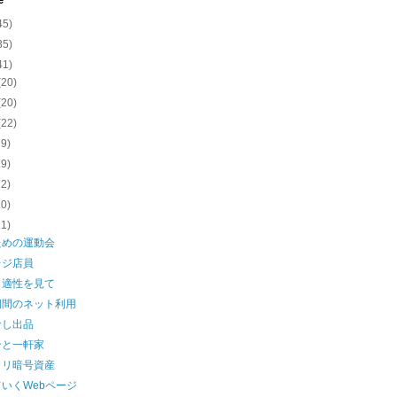
e
45)
35)
41)
(20)
(20)
(22)
19)
19)
22)
20)
21)
ための運動会
レジ店員
と適性を見て
期間のネット利用
なし出品
ンと一軒家
カリ暗号資産
いくWebページ