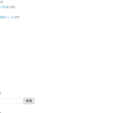
44)
バ計画
(43)
/動画エンコ
(29)
索