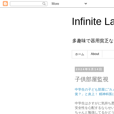
Infinite L
多趣味で器用貧乏な
About
ホーム
2024年5月14日
子供部屋監視
中学生の子ども部屋に“カ
覚？」と炎上！ 精神科医
中学生はさすがに気持ち
安全性を心配するならせ
ちゃんと勉強してるかど