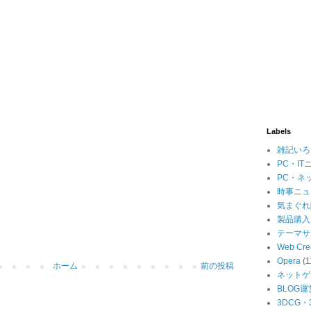
Labels
雑記いろ
PC・IT
PC・ネ
時事ニュ
気まぐれ
製品購入
テーマサ
Web Cre
Opera
(1
ホーム
前の投稿
ネットゲ
BLOG運
3DCG