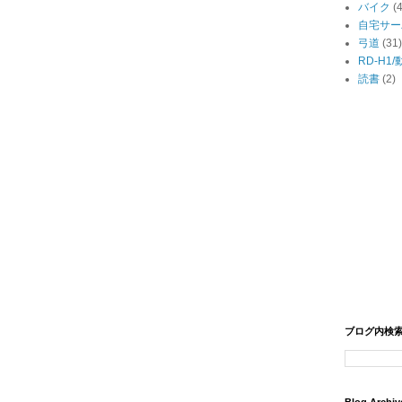
バイク
(
自宅サー
弓道
(31)
RD-H1
読書
(2)
ブログ内検