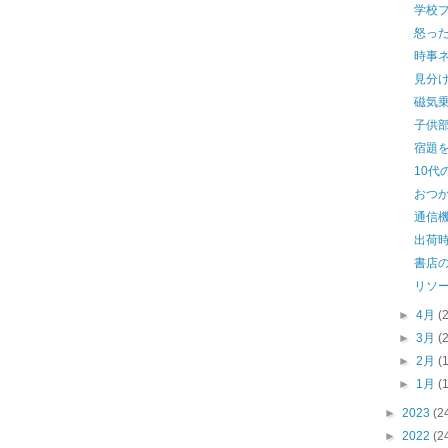
学校
怒っ
時事ネ
見分
磁気
子供
宿題を
10代
おつ
通信
出荷
書店
リソー
►
4月
(
►
3月
(
►
2月
(
►
1月
(
►
2023
(2
►
2022
(2