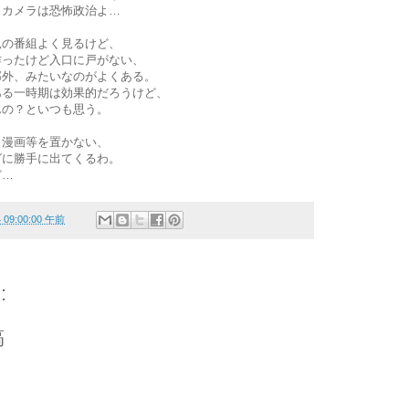
、カメラは恐怖政治よ…
見の番組よく見るけど、
作ったけど入口に戸がない、
部外、みたいなのがよくある。
ある一時期は効果的だろうけど、
んの？といつも思う。
、漫画等を置かない、
グに勝手に出てくるわ。
ど…
4 09:00:00 午前
:
稿