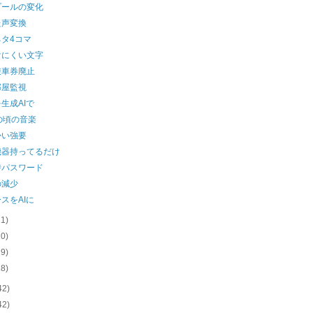
プールの変化
た声変換
タ4コマ
けにくい文字
乗車券廃止
部屋監視
生成AIで
の頃の音楽
かい強要
機器持ってるだけ
時パスワード
の減少
スをAIに
21)
20)
19)
18)
42)
42)