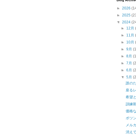
Blog Archiv
►
2026
(1
►
2025
(2
▼
2024
(2
►
12月
►
11月
►
10月
►
9月
(
►
8月
(
►
7月
(
►
6月
(
▼
5月
(
誰の
座る
希望
訓練
価格
ポツ
メル
消えて