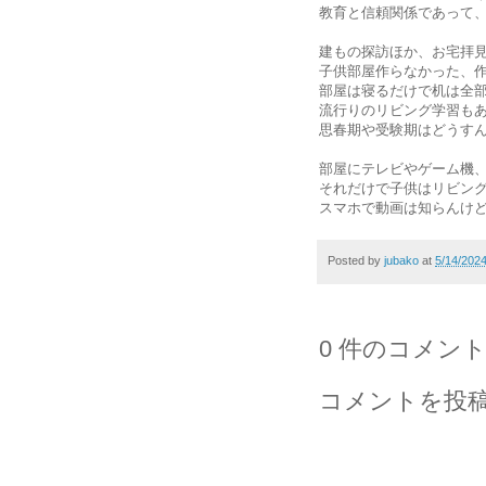
教育と信頼関係であって
建もの探訪ほか、お宅拝
子供部屋作らなかった、
部屋は寝るだけで机は全
流行りのリビング学習も
思春期や受験期はどうす
部屋にテレビやゲーム機
それだけで子供はリビン
スマホで動画は知らんけ
Posted by
jubako
at
5/14/202
0 件のコメント
コメントを投