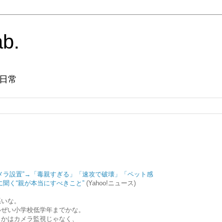
ab.
日常
メラ設置”→「毒親すぎる」「速攻で破壊」「ペット感
に聞く“親が本当にすべきこと”
(Yahoo!ニュース)
悪いな。
いぜい小学校低学年までかな。
うかはカメラ監視じゃなく、