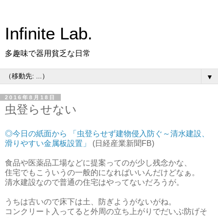
Infinite Lab.
多趣味で器用貧乏な日常
▼
2016年8月18日
虫登らせない
◎今日の紙面から 「虫登らせず建物侵入防ぐ～清水建設、
滑りやすい金属板設置」
(日経産業新聞FB)
食品や医薬品工場などに提案ってのが少し残念かな、
住宅でもこういうの一般的になればいいんだけどなぁ。
清水建設なので普通の住宅はやってないだろうが。
うちは古いので床下は土、防ぎようがないがね。
コンクリート入ってると外周の立ち上がりでだいぶ防げそ