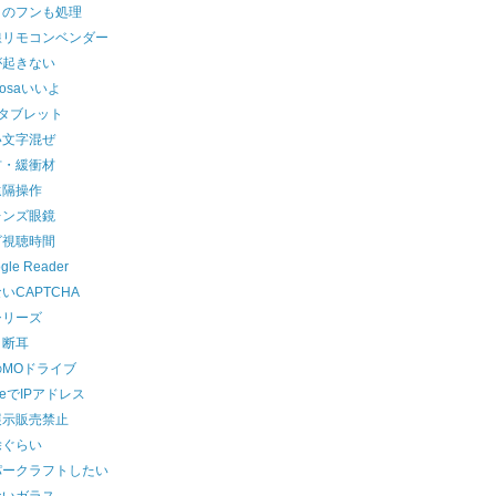
トのフンも処理
線リモコンベンダー
が起きない
rosaいいよ
円タブレット
い文字混ぜ
材・緩衝材
遠隔操作
レンズ眼鏡
ビ視聴時間
gle Reader
いCAPTCHA
シリーズ
・断耳
のMOドライブ
gleでIPアドレス
展示販売禁止
除ぐらい
パークラフトしたい