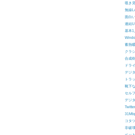
覗き
無線L
面白
連結U
基本1
Win
蓄熱
クラ
合成
ドラ
デジ
トラ
靴下
セル
デジ
Twit
31M
コタ
非破
ペッ