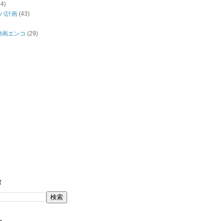
44)
バ計画
(43)
/動画エンコ
(29)
索