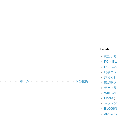
Labels
雑記いろ
PC・IT
PC・ネ
時事ニュ
気まぐれ
ホーム
前の投稿
製品購入
テーマサ
Web Cre
Opera
(1
ネットゲ
BLOG運
3DCG