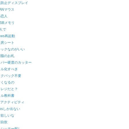
見防止ディスプレイ
ANマウス
い恋人
SBメモリ
人で
dows再起動
暖房シート
シックなのがいい
樹脂のお札
イバー硬度のカッター
タル化すべき
ックバック不要
なくなるの
フレジだと？
タル教科書
terアクティビティ
bpsしか出ない
ツ欲しいな
壊自炊
トシッター探し