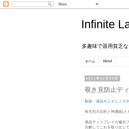
Infinite L
多趣味で器用貧乏な
About
ホーム
2011年11月30日
覗き見防止デ
動画：液晶モニタとメガ
奇天烈大百科と神通鏡(メ
液晶ディスプレイの偏光
分解してこれを取り出し