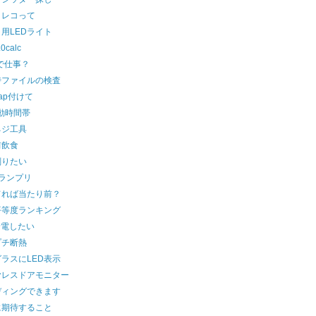
トレコって
用LEDライト
0calc
で仕事？
時ファイルの検査
map付けて
動時間帯
ネジ工具
前飲食
削りたい
グランプリ
てれば当たり前？
平等度ランキング
給電したい
プチ断熱
ラスにLED表示
ヤレスドアモニター
ディングできます
に期待すること