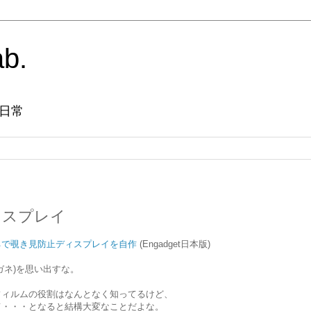
ab.
日常
ィスプレイ
ネで覗き見防止ディスプレイを自作
(Engadget日本版)
ガネ)を思い出すな。
フィルムの役割はなんとなく知ってるけど、
て・・・となると結構大変なことだよな。