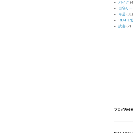
バイク
(
自宅サー
弓道
(31)
RD-H1
読書
(2)
ブログ内検