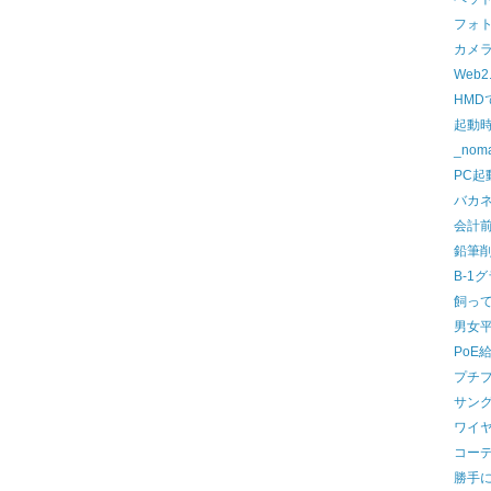
フォ
カメラ
Web2.
HMD
起動
_no
PC起
バカ
会計
鉛筆
B-1
飼っ
男女
PoE
プチ
サング
ワイ
コー
勝手