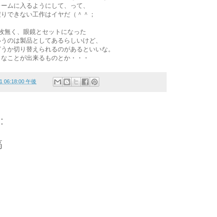
レームに入るようにして、って、
戻りできない工作はイヤだ（＾＾；
枚無く、眼鏡とセットになった
いうのは製品としてあるらしいけど、
どうか切り替えられるのがあるといいな。
うなことが出来るものとか・・・
11 06:18:00 午後
:
稿