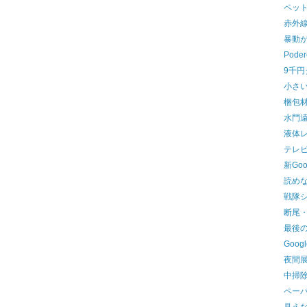
ペッ
赤外
暴動
Pode
9千
小さ
梱包
水門
液体
テレ
新Goo
読めな
戦隊
断尾
最後
Goo
夜間
中掃
ペー