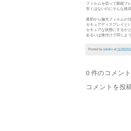
フィルムを切って眼鏡フ
安くはないのにそんな後
最初から偏光フィルムが1
セキュアディスプレイと
セキュアな状態にするか
あるいは後付けで同じよ
Posted by
jubako
at
11/30/20
0 件のコメント
コメントを投