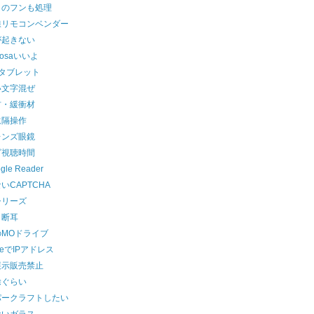
トのフンも処理
線リモコンベンダー
が起きない
rosaいいよ
円タブレット
い文字混ぜ
材・緩衝材
遠隔操作
レンズ眼鏡
ビ視聴時間
gle Reader
いCAPTCHA
シリーズ
・断耳
のMOドライブ
gleでIPアドレス
展示販売禁止
除ぐらい
パークラフトしたい