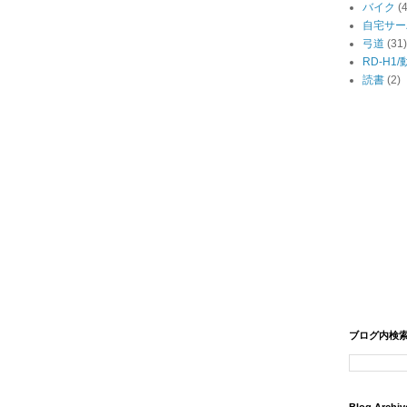
バイク
(
自宅サー
弓道
(31)
RD-H1
読書
(2)
ブログ内検