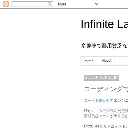
Infinite L
多趣味で器用貧乏な
About
ホーム
2011年11月11日
コーディング
コードを書かせてエンジニアを採
確かに、入門書読んだだ
実践的なコードが出来る
FizzBuzzあたりはテス