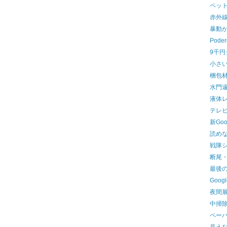
ペッ
赤外
暴動
Pode
9千
小さ
梱包
水門
液体
テレ
新Goo
読めな
戦隊
断尾
最後
Goo
夜間
中掃
ペー