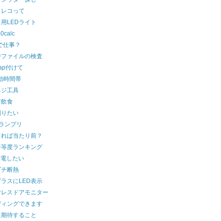
トレコって
用LEDライト
0calc
で仕事？
時ファイルの検査
map付けて
動時間帯
ネジ工具
前飲食
削りたい
グランプリ
てれば当たり前？
平等度ランキング
給電したい
プチ断熱
ラスにLED表示
ヤレスドアモニター
ディングできます
に期待すること