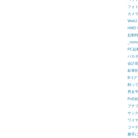
フォ
カメラ
Web2.
HMD
起動
_no
PC起
バカ
会計
鉛筆
B-1
飼っ
男女
PoE
プチ
サング
ワイ
コー
勝手