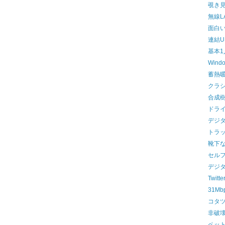
覗き
無線L
面白
連結U
基本1
Win
蓄熱
クラ
合成
ドラ
デジ
トラ
靴下
セル
デジ
Twit
31M
コタ
非破
ペッ