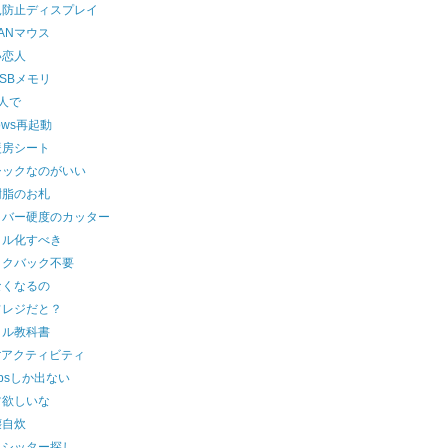
見防止ディスプレイ
ANマウス
い恋人
SBメモリ
人で
dows再起動
暖房シート
シックなのがいい
樹脂のお札
イバー硬度のカッター
タル化すべき
ックバック不要
なくなるの
フレジだと？
タル教科書
terアクティビティ
bpsしか出ない
ツ欲しいな
壊自炊
トシッター探し