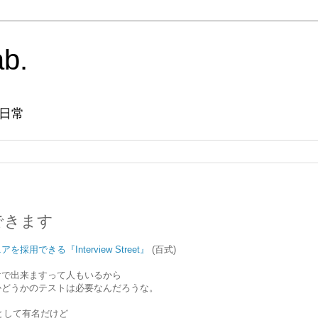
ab.
日常
できます
用できる『Interview Street』
(百式)
けで出来ますって人もいるから
かどうかのテストは必要なんだろうな。
トとして有名だけど