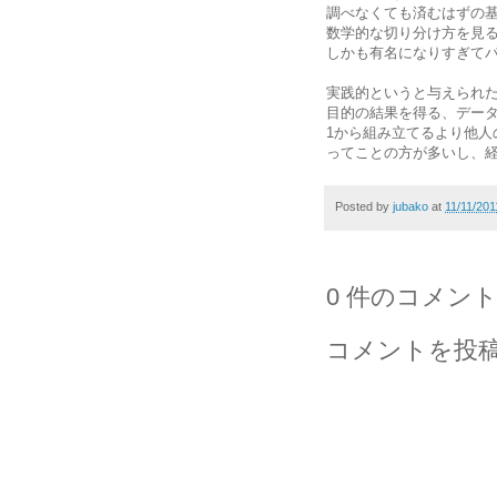
調べなくても済むはずの
数学的な切り分け方を見
しかも有名になりすぎて
実践的というと与えられたAPI
目的の結果を得る、デー
1から組み立てるより他人
ってことの方が多いし、
Posted by
jubako
at
11/11/20
0 件のコメント
コメントを投