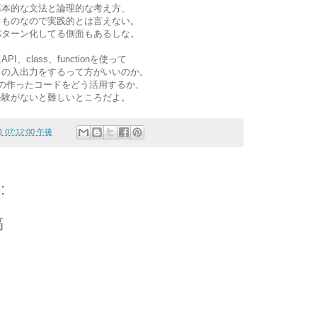
基本的な文法と論理的な考え方、
るものなので実践的とは言えない。
パターン化してる側面もあるしな。
、class、functionを使って
タの入出力をするって方がいいのか。
の作ったコードをどう活用するか、
経験がないと難しいところだよ。
11 07:12:00 午後
:
稿