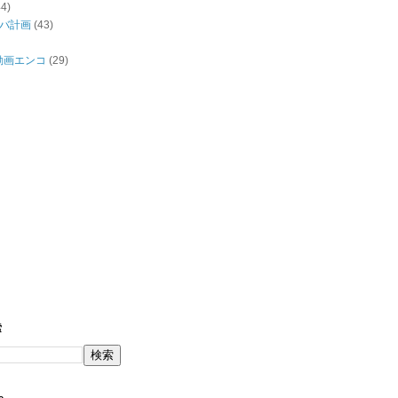
44)
バ計画
(43)
/動画エンコ
(29)
索