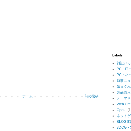
Labels
雑記いろ
PC・IT
PC・ネ
時事ニュ
気まぐれ
製品購入
ホーム
前の投稿
テーマサ
Web Cre
Opera
(1
ネットゲ
BLOG運
3DCG