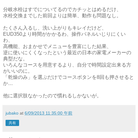
分岐水栓はすでについてるのでカチッとはめるだけ、
水栓交換までした前回よりは簡単、動作も問題なし。
たくさん入るし、洗い上がりもキレイだけど、
EUD350より時間がかかるわ、操作パネルいじりにくい
わ、
高機能、おまかせでメニューを豊富にした結果、
逆に使いにくくなったという最近の日本の家電メーカーの
典型だな。
いろんなコースを用意するより、自分で時間設定出来る方
がいいのに。
「乾燥のみ」を選ぶだけでコースボタンを8回も押させると
か…
他に選択肢なかったので慣れるしかないが。
jubako
at
6/09/2013 11:35:00 午前
共有