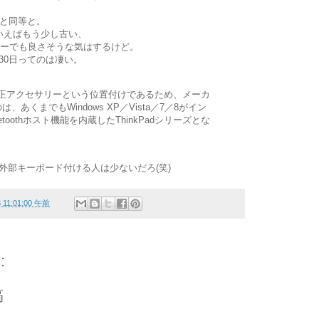
uと同等と。
ろでいえばもう少し古い、
なキーでも良さそうな気はするけど。
30日ってのは凄い。
の純正アクセサリーという位置付けであるため、メーカ
あくまでもWindows XP／Vista／7／8がイン
toothホスト機能を内蔵したThinkPadシリーズとな
dに外部キーボード付ける人は少ないだろ(笑)
3 11:01:00 午前
:
稿