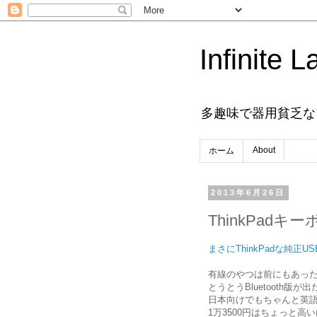
Infinite L
多趣味で器用貧乏な
About
ホーム
2013年6月26日
ThinkPadキ
まさにThinkPadな純正US
有線のやつは前にもあっ
とうとうBluetooth
日本向けでもちゃんと英
1万3500円はちょっと