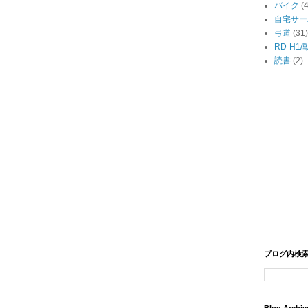
バイク
(
自宅サー
弓道
(31)
RD-H1
読書
(2)
ブログ内検