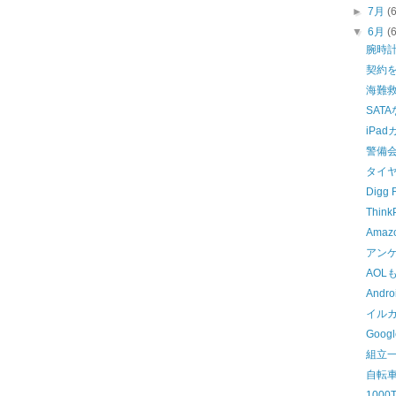
►
7月
(
▼
6月
(
腕時
契約
海難
SAT
iPa
警備
タイ
Digg 
Thi
Ama
アン
AOLも
Andr
イル
Goog
組立
自転
1000