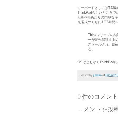
キーボードとしてはT430
ThinkPadらしいとこ
X31や41あたりの肉厚
充電式のくせに1日8時間×
Thinkシリーズ
ーが動作保証するのは、
ストールされ、Blue
る。
OSはともかくThinkPa
Posted by
jubako
at
6/26/201
0 件のコメント
コメントを投