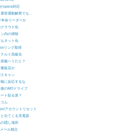
lyがopera対応
ト選挙運動解禁でも…
gが本命リーダーか
のクラウド化
コン内の掃除
校もネット化
pboxリンク取得
ドナルド高級化
ラ搭載ヘリだと？
か量販店か
壊スキャン
情報に反応するな
最後のMOドライブ
シート貼る派？
セコム
hoo!アカウントリセット
っと出てくる充電器
品の隠し場所
raメール独立