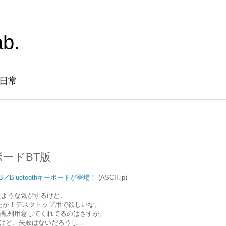
ab.
日常
ーボードBT版
B／Bluetoothキーボードが登場！
(ASCII.jp)
たような気がするけど、
版が出たか！デスクトップ用で欲しいな。
語配列用意してくれてるのはさすが。
高いけど、失敗はないだろうし…