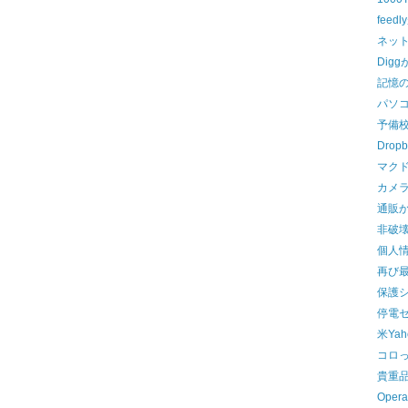
feed
ネッ
Dig
記憶
パソ
予備
Dro
マク
カメ
通販
非破
個人
再び
保護
停電
米Ya
コロ
貴重
Ope