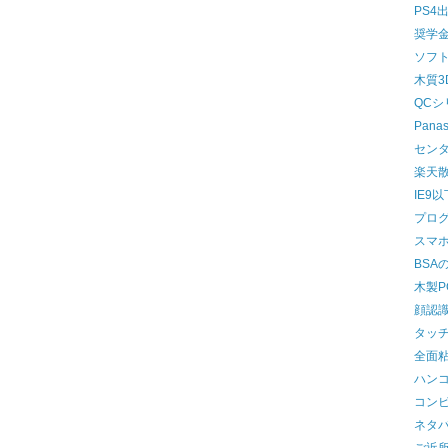
PS4
奨学
ソフ
木質3
QC
Panas
セン
楽天散財
IE9
プロ
スマ
BSA
木製P
顔認
タッ
全面
ハン
コン
ネタ