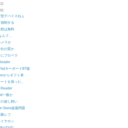
62)
60)
計型デバイスねぇ
を強制する
救助は無料
Aなんて…
dカメラか
会社の質か
ヤにプロペラ
Reader
nkPadキーボードBT版
zonからギフト券
ケートを装った…
Reader
oid一眼か
カの放し飼い
le Glass盗撮問題
一眼レフ
車イヤホン
TBのDVD