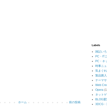
Labels
雑記いろ
PC・IT
PC・ネ
時事ニュ
気まぐれ
製品購入
テーマサ
Web Cre
Opera
(1
ネットゲ
BLOG運
ホーム
前の投稿
3DCG