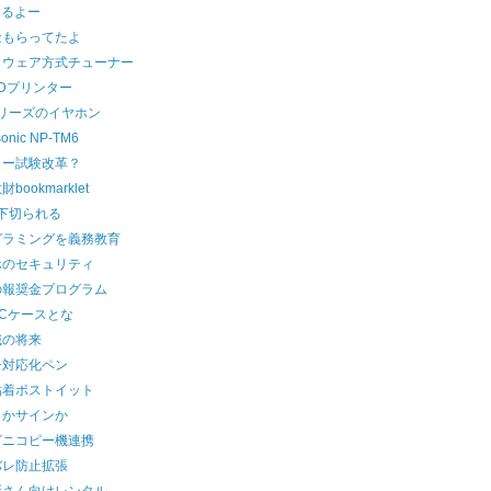
出るよー
金もらってたよ
トウェア方式チューナー
Dプリンター
シリーズのイヤホン
onic NP-TM6
ター試験改革？
bookmarklet
以下切られる
グラミングを義務教育
ホのセキュリティ
の報奨金プログラム
Cケースとな
識の将来
チ対応化ペン
粘着ポストイット
コかサインか
ビニコピー機連携
バレ防止拡張