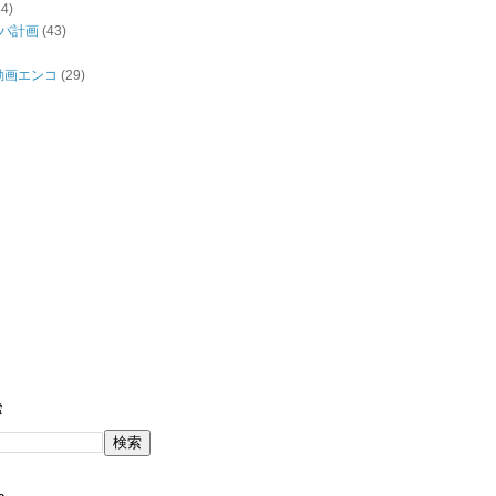
44)
バ計画
(43)
/動画エンコ
(29)
索