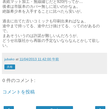
表紙マット加工・無線綴じだと920円ってか…
後者は市販本のカバー無しに近いのかなぁ。
絶版希少本を入手することに比べたら安いが。
過去に出てた古いコミックも印刷出来ればなぁ、
途中まで持ってる、途中だけ抜けてる、ってのがあるの
で。
まあそういうのは許諾が難しいんだろうが、
どうせ出版社から再販の予定ないならなんとかして欲し
い。
jubako
at
11/04/2013 11:42:00 午前
共有
0 件のコメント:
コメントを投稿
‹
›