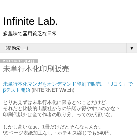
Infinite Lab.
多趣味で器用貧乏な日常
▼
2013年11月4日
未単行本化印刷販売
未単行本化マンガをオンデマンド印刷で販売、「Jコミ」で
βテスト開始
(INTERNET Watch)
とりあえずは未単行本化に限るとのことだけど、
それだと比較的出版社からの許諾が得やすいのかな？
印刷代以外は全て作者の取り分、ってのが凄いな。
しかし高いなぁ、1冊だけだとそんなもんか。
99ページ表紙加工なし・ホチキス綴じでも540円、