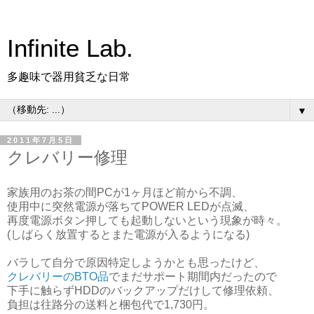
Infinite Lab.
多趣味で器用貧乏な日常
▼
2011年7月5日
クレバリー修理
家族用のお茶の間PCが1ヶ月ほど前から不調、
使用中に突然電源が落ちてPOWER LEDが点滅、
再度電源ボタン押しても起動しないという現象が時々。
(しばらく放置するとまた電源が入るようになる)
バラして自分で原因特定しようかとも思ったけど、
クレバリーのBTO品
でまだサポート期間内だったので
下手に触らずHDDのバックアップだけして修理依頼、
負担は往路分の送料と梱包代で1,730円。