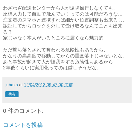
わざわざ配送センターから人が遠隔操作しなくても、
座標入力して自動で飛んでいくってのは可能だろうな…
注文者のスマホと連携すれば細かい位置調整も出来るし、
認証してからロックを外して受け取るなんてことも出来
る？
家じゃなく本人がいるところに届くなら魅力的。
ただ撃ち落とされて奪われる危険性もあるから、
かなりの高高度で移動してからの垂直落下じゃないとな。
あと事故が起きて人が怪我をする危険性もあるから
2年後ぐらいに実用化ってのは厳しそうだな。
jubako
at
12/04/2013 09:47:00 午前
共有
0 件のコメント:
コメントを投稿