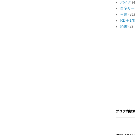
バイク
(
自宅サー
弓道
(31)
RD-H1
読書
(2)
ブログ内検