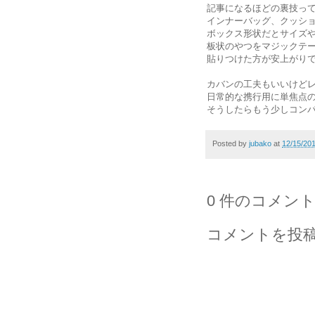
記事になるほどの裏技っ
インナーバッグ、クッシ
ボックス形状だとサイズ
板状のやつをマジックテ
貼りつけた方が安上がり
カバンの工夫もいいけど
日常的な携行用に単焦点
そうしたらもう少しコン
Posted by
jubako
at
12/15/20
0 件のコメント
コメントを投