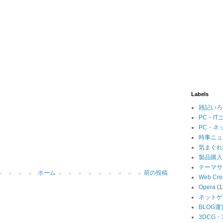
Labels
雑記いろ
PC・IT
PC・ネ
時事ニュ
気まぐれ
製品購入
テーマサ
ホーム
前の投稿
Web Cre
Opera
(1
ネットゲ
BLOG運
3DCG