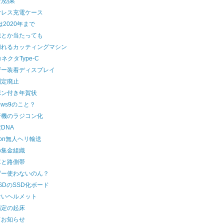
の効果
ヤレス充電ケース
7は2020年まで
億とか当たっても
切れるカッティングマシン
コネクタType-C
ザー装着ディスプレイ
測定廃止
ポン付き年賀状
dows9のこと？
行機のラジコン化
DNA
zon無人ヘリ輸送
の集金組織
車と路側帯
ザー使わないのん？
roSDのSSD化ボード
ないヘルメット
指定の起床
てお知らせ