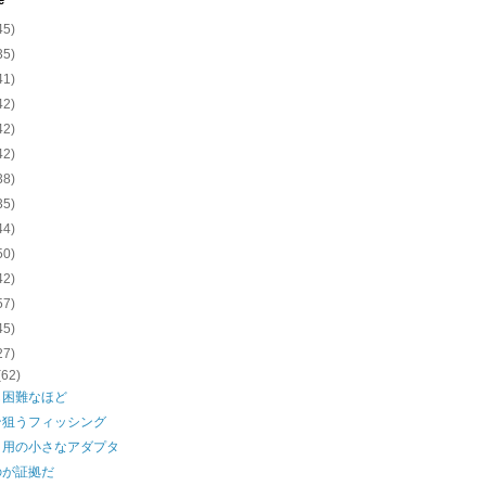
e
45)
35)
41)
42)
42)
42)
38)
35)
44)
50)
42)
57)
45)
27)
(62)
も困難なほど
ン狙うフィッシング
ト用の小さなアダプタ
のが証拠だ