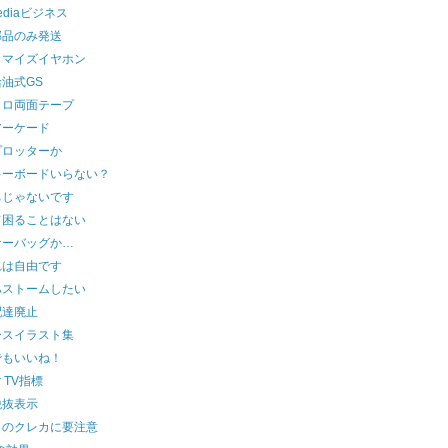
pediaビジネス
部品のみ発送
タマイズイヤホン
油式GS
コロ両面テープ
アーケード
プロッターか
キーボードいらない？
ちじゃないです
て困ることはない
ナーバッグか…
れは自由です
ハストームしたい
配達廃止
ースイラスト集
でもいいね！
er TV指標
税抜表示
メのクレカに要注意