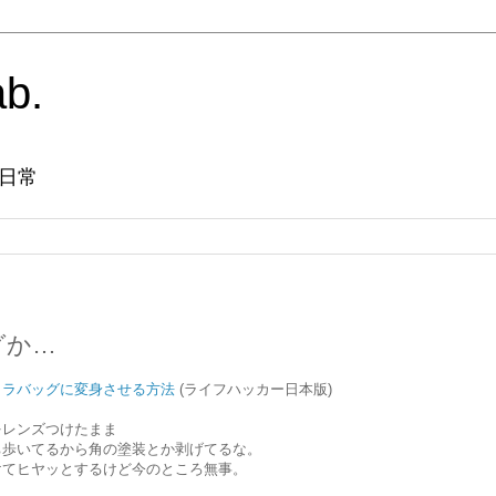
ab.
日常
グか…
メラバッグに変身させる方法
(ライフハッカー日本版)
をレンズつけたまま
ち歩いてるから角の塗装とか剥げてるな。
けてヒヤッとするけど今のところ無事。