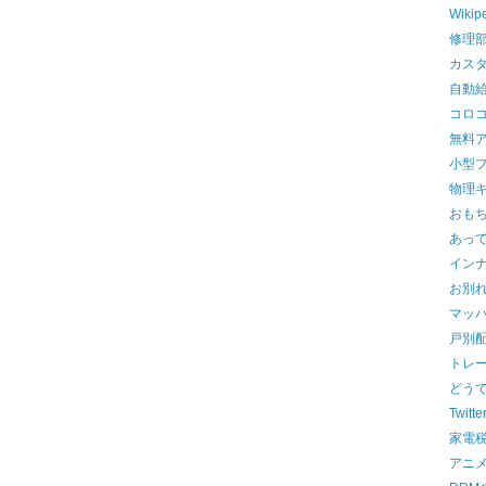
Wiki
修理
カス
自動給
コロ
無料
小型
物理
おも
あっ
イン
お別
マッ
戸別
トレ
どう
Twitt
家電
アニ