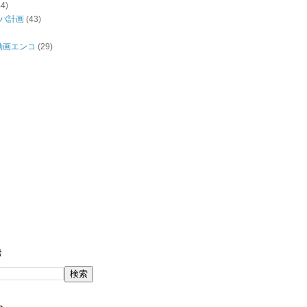
44)
バ計画
(43)
/動画エンコ
(29)
索