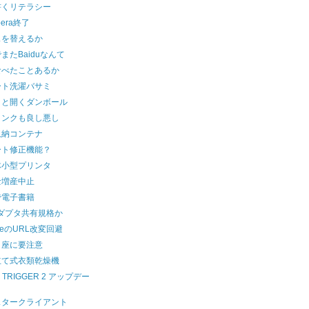
書くリテラシー
pera終了
スを替えるか
またBaiduなんて
食べたことあるか
ート洗濯バサミ
ッと開くダンボール
インクも良し悪し
収納コンテナ
ート修正機能？
体小型プリンタ
士増産中止
で電子書籍
アダプタ共有規格か
gleのURL改変回避
口座に要注意
立て式衣類乾燥機
 TRIGGER 2 アップデー
スタークライアント