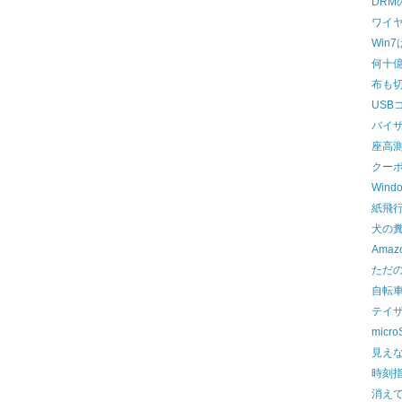
DRM
ワイ
Win
何十
布も
USB
バイ
座高
クー
Win
紙飛
犬の糞
Ama
ただ
自転
テイ
mic
見え
時刻
消え