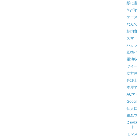
紙に
My O
ケー
なんで
鯨肉
スマ
パカ
互換
電池
ツイ
立方
弁護
本屋
AC
Goo
個人
組み
DEAD
ト
モン