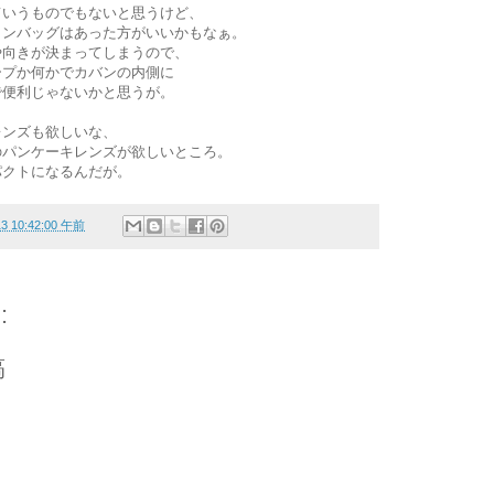
ていうものでもないと思うけど、
ョンバッグはあった方がいいかもなぁ。
や向きが決まってしまうので、
ープか何かでカバンの内側に
で便利じゃないかと思うが。
レンズも欲しいな、
のパンケーキレンズが欲しいところ。
パクトになるんだが。
13 10:42:00 午前
:
稿