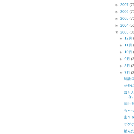
►
2007
(7
►
2006
(7
►
2005
(7
►
2004
(5
▼
2003
(3
►
12月
►
11月
►
10月
►
9月
(
►
8月
(
▼
7月
(
所詮
意外
ほと
な
流行
も～っ
山？ o
ゲゲ
踏ん