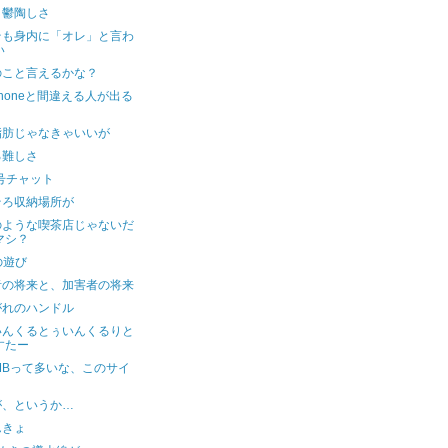
と鬱陶しさ
そも身内に「オレ」と言わ
い
のこと言えるかな？
honeと間違える人が出る
脂肪じゃなきゃいいが
る難しさ
0号チャット
そろ収納場所が
のような喫茶店じゃないだ
マシ？
の遊び
者の将来と、加害者の将来
がれのハンドル
いんくるとぅいんくるりと
すたー
MBって多いな、このサイ
が、というか…
んきょ