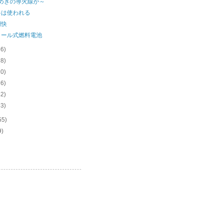
きめきの導火線が～
料は使われる
明快
ノール式燃料電池
26)
18)
20)
16)
42)
33)
55)
9)