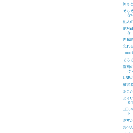
怖さ
そも
な
他人
絶対p
な
内臓
忘れ
100
そろ
漫画
け
USB
被害
あこ
とぅ
る
1日6
ト
さす
おべ