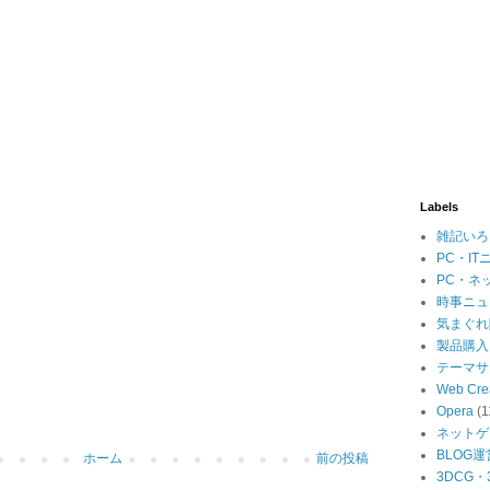
Labels
雑記いろ
PC・IT
PC・ネ
時事ニュ
気まぐれ
製品購入
テーマサ
Web Cre
Opera
(1
ネットゲ
BLOG運
ホーム
前の投稿
3DCG