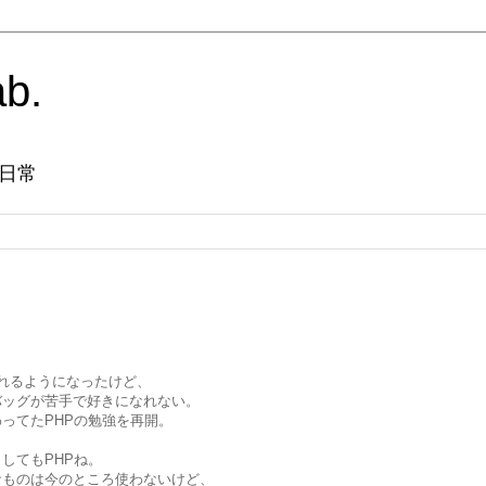
ab.
日常
いじれるようになったけど、
バッグが苦手で好きになれない。
ってたPHPの勉強を再開。
してもPHPね。
なものは今のところ使わないけど、