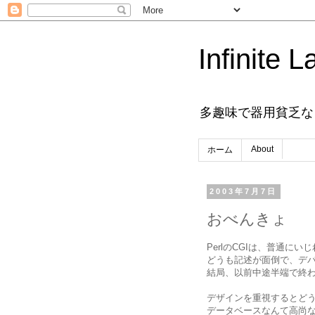
Infinite L
多趣味で器用貧乏な
About
ホーム
2003年7月7日
おべんきょ
PerlのCGIは、普通に
どうも記述が面倒で、デ
結局、以前中途半端で終わ
デザインを重視するとどう
データベースなんて高尚