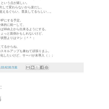
える、という点が嬉しい。
lと大して変わらないから楽だし。
るか超えるぐらい、普及してるらしい…。
HPにする予定。
全体的に統一して、
はWeb上から出来るようにする。
ちょっと面倒かもしれないけど、
な状態よりはマシ（＾＾；
えてるからね、
のスキルアップも兼ねて頑張りまふ。
PHP化したいけど、サーバが未導入（；；
3 03:42:00 午前
:
稿