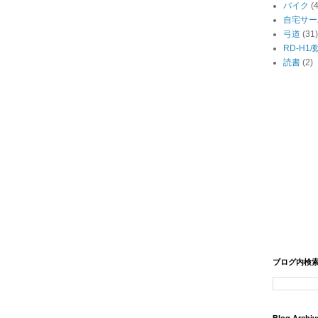
バイク
(
自宅サー
弓道
(31)
RD-H1
読書
(2)
ブログ内検