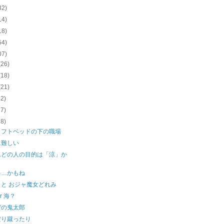
32)
14)
18)
54)
07)
(26)
(18)
(21)
32)
27)
28)
ロフトベッドの下の職場
に難しい
んどの人の目的は「涼」か
。
る…かもね
と おジャ魔女どれみ
r 海？
ゲの鬼太郎
だり蹴ったり