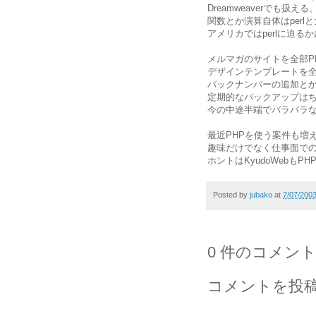
Dreamweaverでも扱
関数とか演算自体はper
アメリカではperlに迫
メルマガのサイトを全部P
デザインテンプレートを
バックナンバーの追加とか
定期的なバックアップは
今の中途半端でバラバラ
最近PHPを使う案件も増
趣味だけでなく仕事面で
ホントはKyudoWebも
Posted by
jubako
at
7/07/200
0 件のコメント
コメントを投