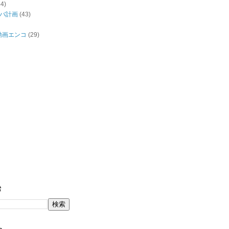
44)
バ計画
(43)
/動画エンコ
(29)
索