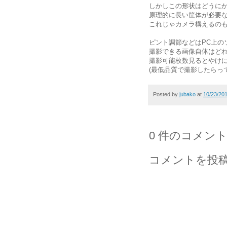
しかしこの形状はどうに
原理的に長い筐体が必要
これじゃカメラ構えるの
ピント調節などはPC上の
撮影できる画像自体はど
撮影可能枚数見るとやけに
(最低品質で撮影したらっ
Posted by
jubako
at
10/23/20
0 件のコメント
コメントを投