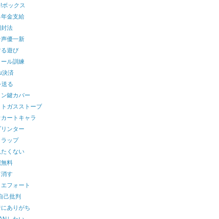
oo!ボックス
る年金支給
開封法
ン声優一新
する遊び
メール訓練
u決済
を送る
コン鍵カバー
ットガスストーブ
オカートキャラ
プリンター
トラップ
見たくない
宛無料
て消す
トエフォート
st自己批判
者にありがち