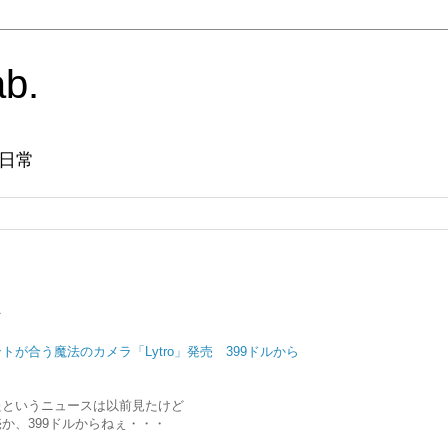
ab.
日常
ト
が合う魔法のカメラ「Lytro」発売 399ドルから
たというニュースは以前見たけど
か、399ドルからねぇ・・・