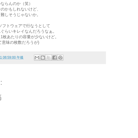
かならんのか（笑）
なのかもしれないけど、
も難しそうじゃないか。
ソフトウェアで行なうとして
れぐらいキレイなんだろうなぁ。
1枚あたりの容量が少ないけど。
て意味の枚数だろうが)
11 08:59:00 午後
:
稿