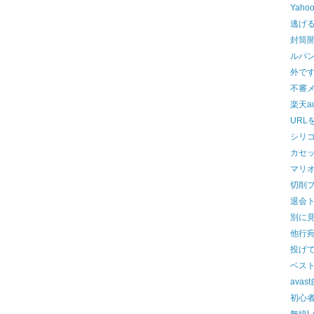
Yah
逃げ
封筒
ルパ
外で
不審
楽天a
URL
シリ
カセ
マリ
切削
退会
別に
他行
投げ
ベス
ava
初心