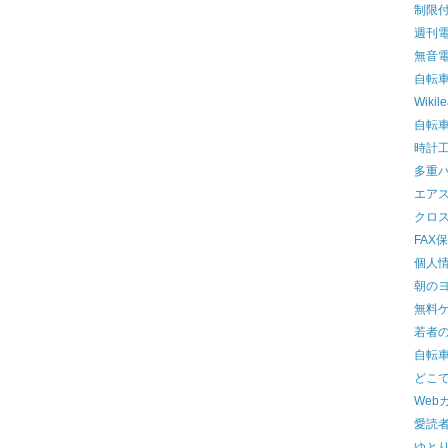
制限
週刊
無音
自転
Wiki
自転
時計
多重
エア
クロ
FAX
個人
朝の
無料
若者
自転
どこ
Web
愛読
ゆと