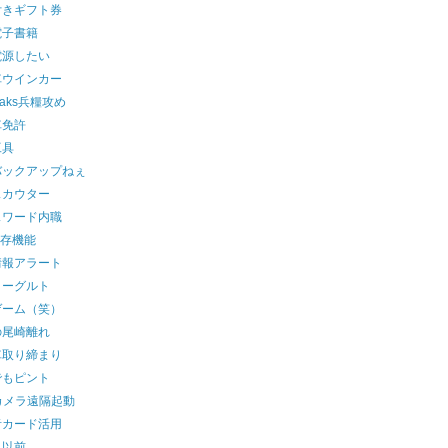
付きギフト券
電子書籍
電源したい
車ウインカー
leaks兵糧攻め
車免許
工具
バックアップねぇ
スカウター
スワード内職
保存機能
情報アラート
ヨーグルト
ゲーム（笑）
の尾崎離れ
車取り締まり
でもピント
カメラ遠隔起動
者カード活用
り以前