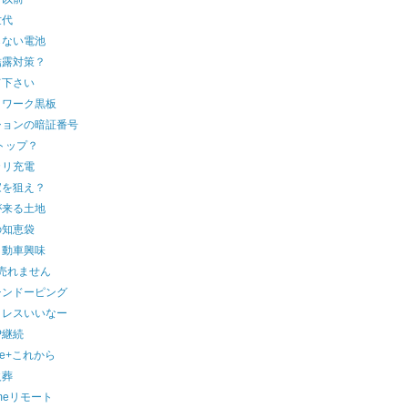
世代
らない電池
結露対策？
て下さい
トワーク黒板
ションの暗証番号
7トップ？
カリ充電
家を狙え？
が来る土地
の知恵袋
自動車興味
売れません
チンドーピング
クレスいいなー
TP継続
gle+これから
火葬
omeリモート