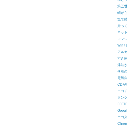
第五
転が
塩で
撮っ
ネッ
マン
Win
アル
すき
津波
落胆
電気
CDが
ニコ
タン
FFF
Goo
エコ
Chr