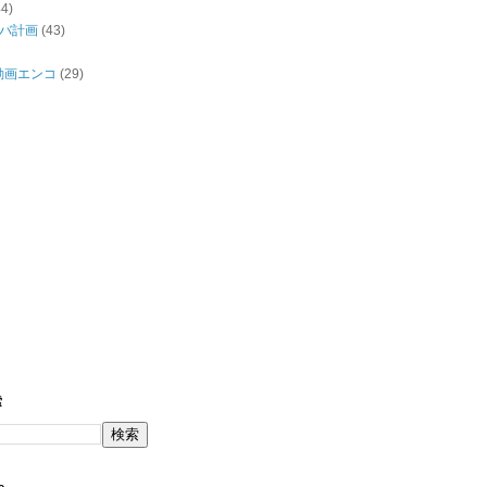
44)
バ計画
(43)
/動画エンコ
(29)
索