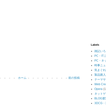
Labels
雑記いろ
PC・IT
PC・ネ
時事ニュ
気まぐれ
製品購入
ホーム
前の投稿
テーマサ
Web Cre
Opera
(1
ネットゲ
BLOG運
3DCG