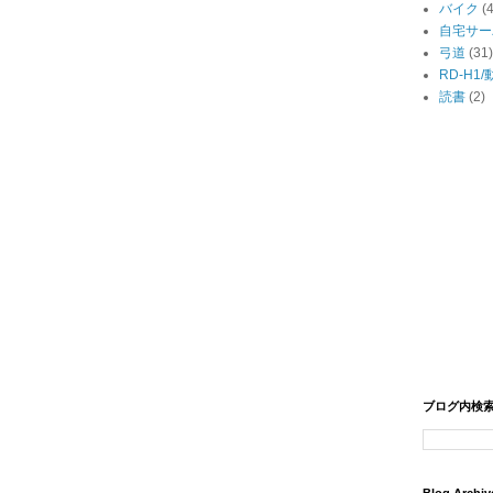
バイク
(
自宅サー
弓道
(31)
RD-H1
読書
(2)
ブログ内検