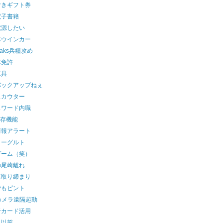
付きギフト券
電子書籍
電源したい
車ウインカー
leaks兵糧攻め
車免許
工具
バックアップねぇ
スカウター
スワード内職
保存機能
情報アラート
ヨーグルト
ゲーム（笑）
の尾崎離れ
車取り締まり
でもピント
カメラ遠隔起動
者カード活用
り以前