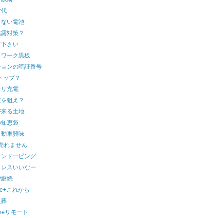
世代
らない電池
結露対策？
て下さい
トワーク黒板
ションの暗証番号
7トップ？
カリ充電
家を狙え？
が来る土地
の知恵袋
自動車興味
売れません
チンドーピング
クレスいいなー
TP継続
gle+これから
火葬
omeリモート