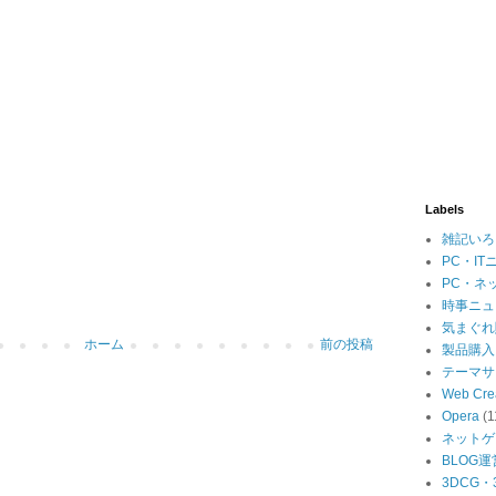
Labels
雑記いろ
PC・IT
PC・ネ
時事ニュ
気まぐれ
ホーム
前の投稿
製品購入
テーマサ
Web Cre
Opera
(1
ネットゲ
BLOG運
3DCG