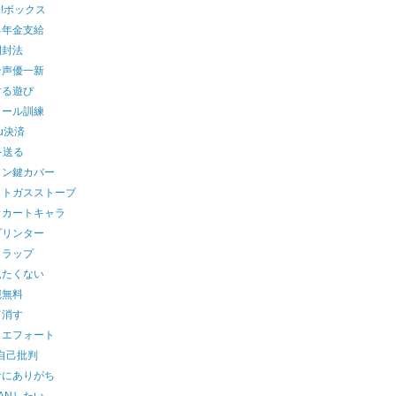
oo!ボックス
る年金支給
開封法
ン声優一新
する遊び
メール訓練
u決済
を送る
コン鍵カバー
ットガスストーブ
オカートキャラ
プリンター
トラップ
見たくない
宛無料
て消す
トエフォート
st自己批判
者にありがち