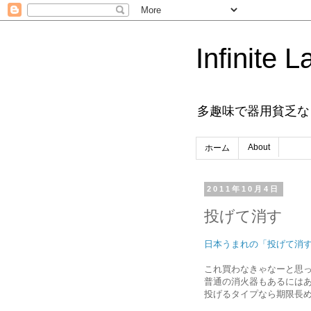
Infinite L
多趣味で器用貧乏な
About
ホーム
2011年10月4日
投げて消す
日本うまれの「投げて消
これ買わなきゃなーと思
普通の消火器もあるには
投げるタイプなら期限長