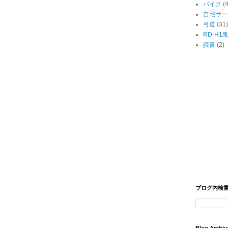
バイク
(
自宅サー
弓道
(31)
RD-H1
読書
(2)
ブログ内検