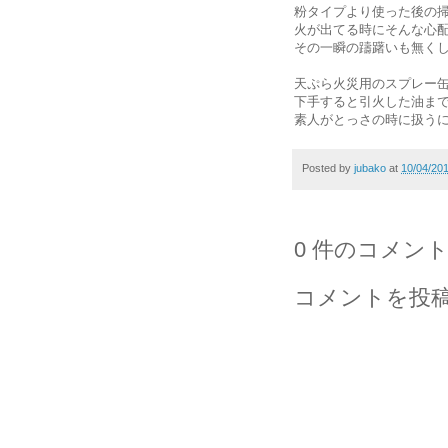
粉タイプより使った後の
火が出てる時にそんな心
その一瞬の躊躇いも無く
天ぷら火災用のスプレー
下手すると引火した油ま
素人がとっさの時に扱う
Posted by
jubako
at
10/04/20
0 件のコメント
コメントを投