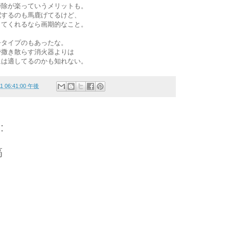
掃除が楽っていうメリットも。
配するのも馬鹿げてるけど、
してくれるなら画期的なこと。
缶タイプのもあったな。
で撒き散らす消火器よりは
には適してるのかも知れない。
11 06:41:00 午後
:
稿