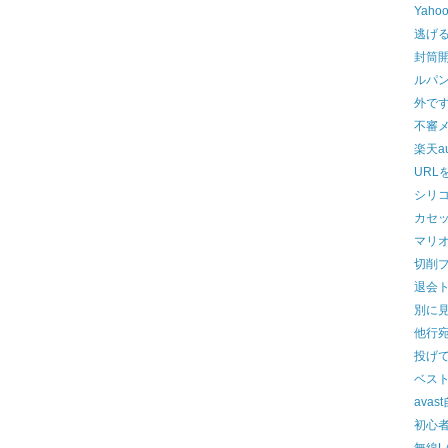
Yah
逃げ
封筒
ルパ
外で
不審
楽天a
URL
シリ
カセ
マリ
切削
退会
別に
他行
投げ
ベス
ava
初心