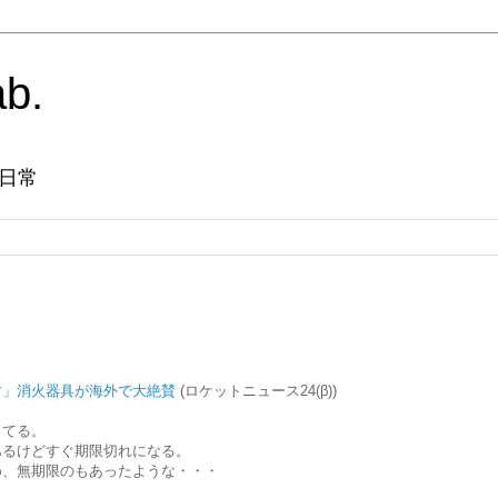
ab.
日常
す」消火器具が海外で大絶賛
(ロケットニュース24(β))
ってる。
あるけどすぐ期限切れになる。
め、無期限のもあったような・・・