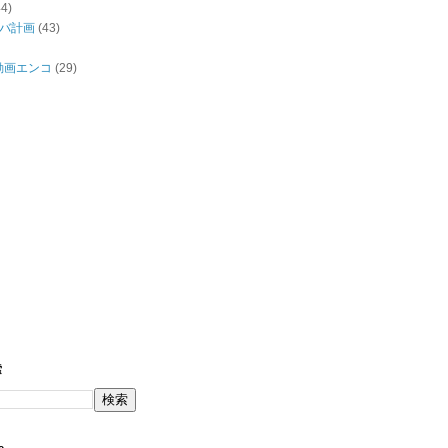
44)
バ計画
(43)
/動画エンコ
(29)
索