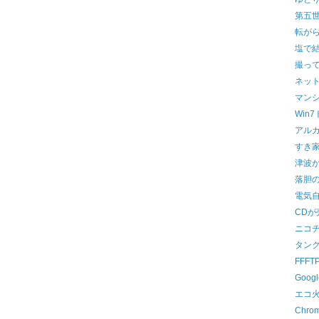
第五
転が
塩で
撮っ
ネッ
マン
Win
アル
すき
津波
落胆
電気
CDが
ニコ
タン
FFF
Goo
エコ
Chr