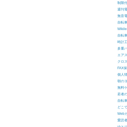
制限
週刊
無音
自転
Wiki
自転
時計
多重
エア
クロ
FAX
個人
朝の
無料
若者
自転
どこ
Web
愛読
ゆと