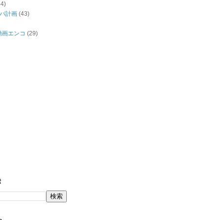
44)
バ計画
(43)
/動画エンコ
(29)
索