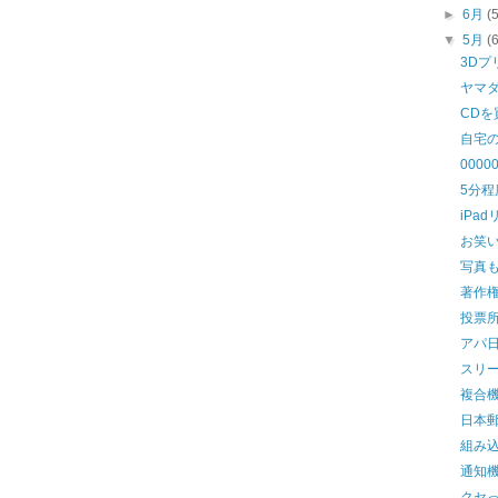
►
6月
(
▼
5月
(
3D
ヤマ
CD
自宅
0000
5分
iPa
お笑
写真
著作
投票
アパ
スリ
複合
日本
組み
通知
クセ