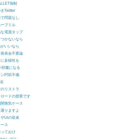
ALLET強制
Twitter
法で問題なし
ハーブミル
隔な電源タップ
けつかないなら
感がいいなら
末発表会不要論
マに多様性を
が邪魔になる
ンPSE不備
健在
ーのリストラ
ンロードの授業です
開閉換気ケース
車通りますよ
ザUIの収束
ケース
放っておけ