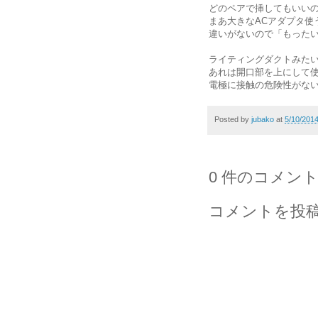
どのペアで挿してもいい
まあ大きなACアダプタ使
違いがないので「もった
ライティングダクトみた
あれは開口部を上にして
電極に接触の危険性がな
Posted by
jubako
at
5/10/201
0 件のコメント
コメントを投