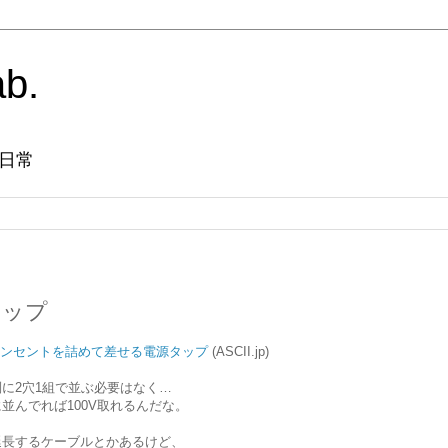
ab.
日常
タップ
コンセントを詰めて差せる電源タップ
(ASCII.jp)
に2穴1組で並ぶ必要はなく…
並んでれば100V取れるんだな。
延長するケーブルとかあるけど、