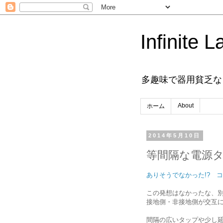
Infinite L
多趣味で器用貧乏な
About
ホーム
2014年5月10日
等間隔な電源
ありそうでなかった!? 
この発想はなかったな、別
接地側・非接地側が交互に
間隔の広いタップや少し