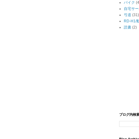
バイク
(
自宅サー
弓道
(31)
RD-H1
読書
(2)
ブログ内検