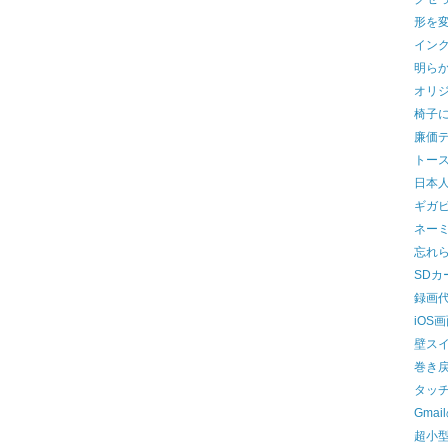
形を変
イン
明ら
オリジ
椅子
廉価
トー
日本
ギガ
ネーミ
忘れ
SDカ
録画
iOS
壁ス
巻き
タッ
Gma
超小型