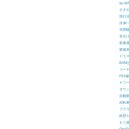
au W
ささやき
現行
冷凍
等間
見分
装着
新端
ドラ
BGM
コーナ
FAX
ヤフ
ダウ
自動
自転
ブラウ
机型
もう