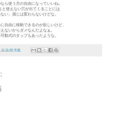
のなら使う方の自由になっていいね。
うと使えない穴が出てくることには
いない」感じは変わらないけどな。
いに自由に移動できるのが欲しいけど、
使えないからダメなんだよなぁ。
い可動式のタップもあったような。
4 11:11:00 午前
:
稿