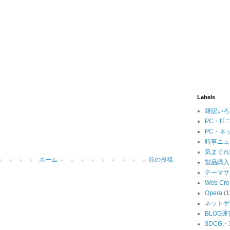
Labels
雑記いろ
PC・IT
PC・ネ
時事ニュ
気まぐれ
ホーム
前の投稿
製品購入
テーマサ
Web Cre
Opera
(1
ネットゲ
BLOG運
3DCG