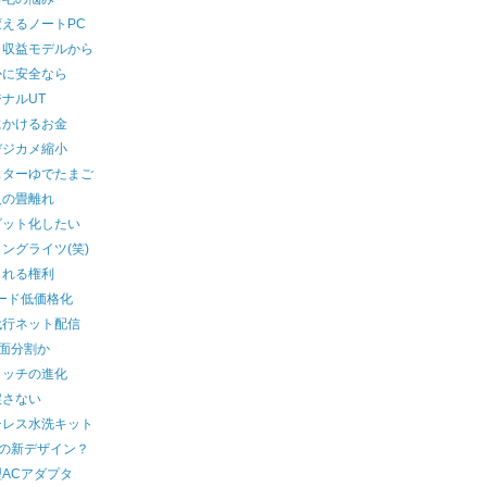
えるノートPC
ク収益モデルから
かに安全なら
ナルUT
にかけるお金
デジカメ縮小
スターゆでたまご
人の畳離れ
ビット化したい
ングライツ(笑)
られる権利
ード低価格化
代行ネット配信
画面分割か
イッチの進化
戻さない
チレス水洗キット
ilの新デザイン？
ACアダプタ