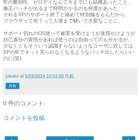
IEの脆弱性、ゼロデイなんて今までにも結構あったこと、
修正パッチが出るまで時間かかるのも何度かあった、
それをXPのサポート終了と絡めて特別煽るもんだから、
ブラウザって何？って人達まで騒いで大変なことに。
サポート切れのOS使って被害を受けようが迷惑かけようが
自己責任の覚悟があれば使うのは自由ってのも分かるが、
少なくともそういう認識すらないようなユーザに対しては
XPのIEでネット見られなくなるようなパッチ出したらいい
のに(笑)
jubako
at
5/03/2014 10:53:00 午前
共有
0 件のコメント:
コメントを投稿
‹
›