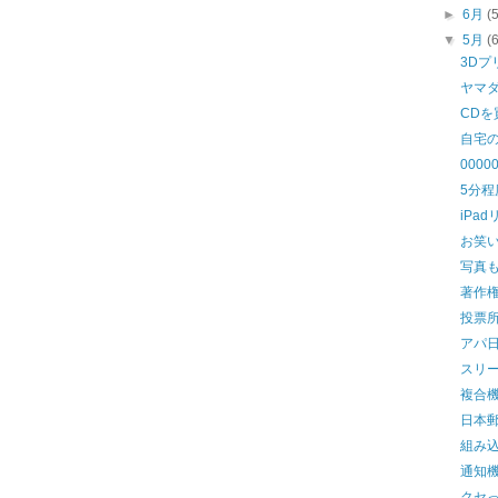
►
6月
(
▼
5月
(
3D
ヤマ
CD
自宅
0000
5分
iPa
お笑
写真
著作
投票
アパ
スリ
複合
日本
組み
通知
クセ