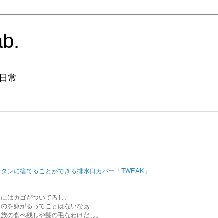
ab.
日常
…
タンに捨てることができる排水口カバー「TWEAK」
口にはカゴがついてるし、
るのを嫌がるってことはないなぁ…
家族の食べ残しや髪の毛なわけだし。