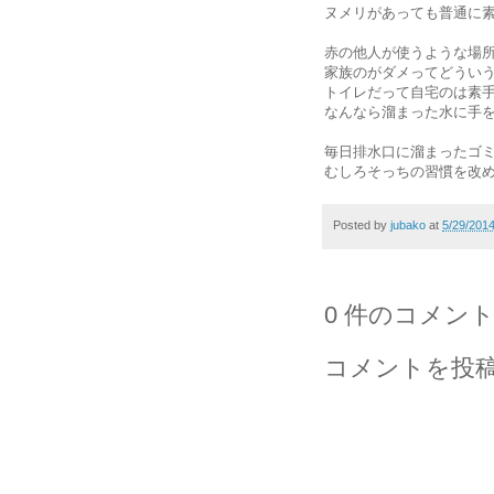
ヌメリがあっても普通に
赤の他人が使うような場
家族のがダメってどうい
トイレだって自宅のは素
なんなら溜まった水に手
毎日排水口に溜まったゴ
むしろそっちの習慣を改
Posted by
jubako
at
5/29/201
0 件のコメント
コメントを投