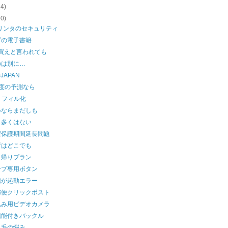
54)
60)
プリンタのセキュリティ
ダの電子書籍
を買えと言われても
のは別に…
0JAPAN
程度の予測なら
dリフィル化
いならまだしも
も多くはない
権保護期間延長問題
所はどこでも
日帰りプラン
ープ専用ボタン
機が起動エラー
郵便クリックポスト
込み用ビデオカメラ
機能付きバックル
っ毛の悩み