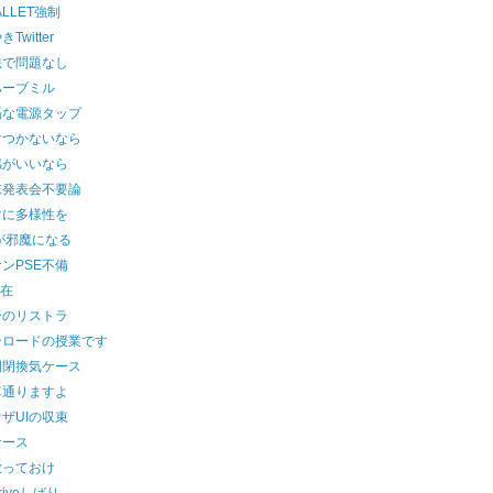
ALLET強制
Twitter
法で問題なし
ハーブミル
隔な電源タップ
けつかないなら
感がいいなら
末発表会不要論
マに多様性を
が邪魔になる
ンPSE不備
健在
ーのリストラ
ンロードの授業です
開閉換気ケース
車通りますよ
ザUIの収束
ケース
放っておけ