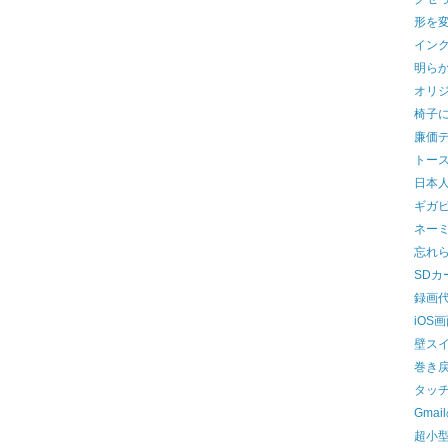
形を変
イン
明ら
オリジ
椅子
廉価
トー
日本
ギガ
ネーミ
忘れ
SDカ
録画
iOS
壁ス
巻き
タッ
Gma
超小型