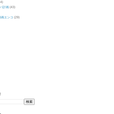
44)
バ計画
(43)
/動画エンコ
(29)
索