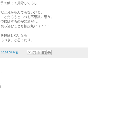
素手で触って掃除してるし。
所だと分からんでもないけど、
うことだろうといつも不思議に思う。
手で掃除するのが普通だし、
を突っ込むことも抵抗無い（＾＾；
ミを掃除しないなら
めるべき、と思ったり。
4 10:14:00 午前
:
稿