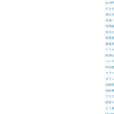
au W
ささやき
現行
冷凍
等間
見分
装着
新端
ドラ
BGM
コーナ
FAX
ヤフ
ダウ
自動
自転
ブラウ
机型
もう