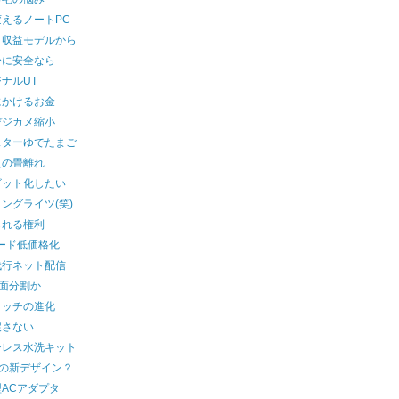
えるノートPC
ク収益モデルから
かに安全なら
ナルUT
にかけるお金
デジカメ縮小
スターゆでたまご
人の畳離れ
ビット化したい
ングライツ(笑)
られる権利
ード低価格化
代行ネット配信
画面分割か
イッチの進化
戻さない
チレス水洗キット
ilの新デザイン？
ACアダプタ