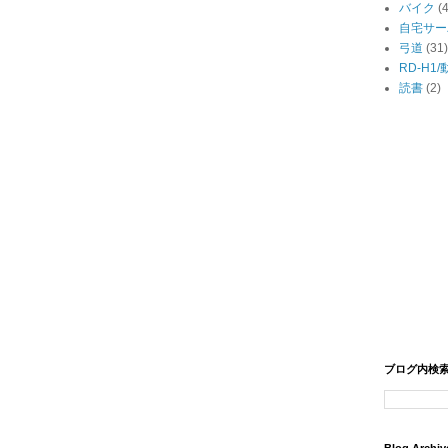
バイク
(
自宅サー
弓道
(31)
RD-H1
読書
(2)
ブログ内検