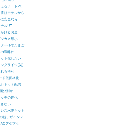
えるノートPC
ク収益モデルから
かに安全なら
ナルUT
にかけるお金
デジカメ縮小
スターゆでたまご
人の畳離れ
ビット化したい
ングライツ(笑)
られる権利
ード低価格化
代行ネット配信
画面分割か
イッチの進化
戻さない
チレス水洗キット
ilの新デザイン？
ACアダプタ