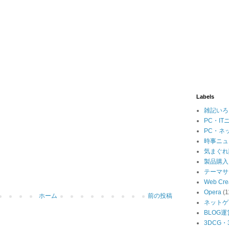
Labels
雑記いろ
PC・IT
PC・ネ
時事ニュ
気まぐれ
製品購入
テーマサ
Web Cre
Opera
(1
ホーム
前の投稿
ネットゲ
BLOG運
3DCG