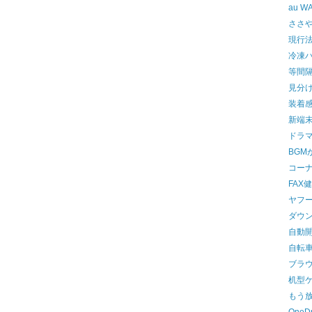
au W
ささやき
現行
冷凍
等間
見分
装着
新端
ドラ
BGM
コーナ
FAX
ヤフ
ダウ
自動
自転
ブラウ
机型
もう