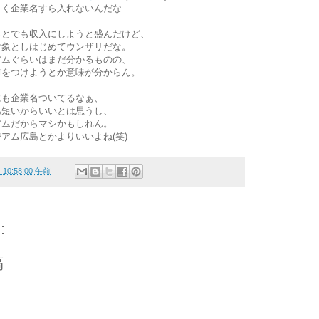
さく企業名すら入れないんだな…
っとでも収入にしようと盛んだけど、
対象としはじめてウンザリだな。
アムぐらいはまだ分かるものの、
前をつけようとか意味が分からん。
にも企業名ついてるなぁ、
あ短いからいいとは思うし、
アムだからマシかもしれん。
 スタジアム広島とかよりいいよね(笑)
4 10:58:00 午前
:
稿