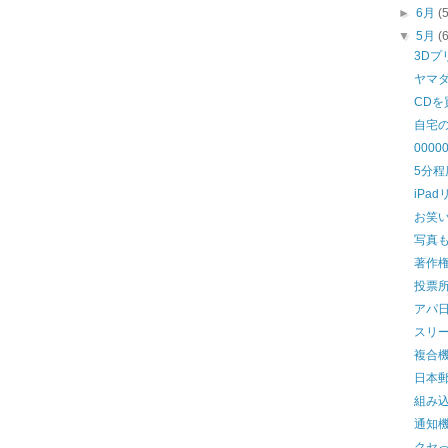
►
6月
(
▼
5月
(
3D
ヤマ
CD
自宅
0000
5分
iPa
お笑
写真
著作
投票
アパ
スリ
複合
日本
組み
通知
クセ