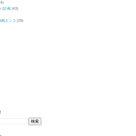
44)
バ計画
(43)
/動画エンコ
(29)
索