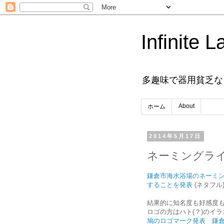
Infinite L
多趣味で器用貧乏な
About
ホーム
2014年5月17日
ネーミングライ
鎌倉市海水浴場のネーミ
することを発表
(ネタフル
結果的に知名度も好感度
ロゴの方はハト(？)のイ
鳩のロゴマーク発表 鎌