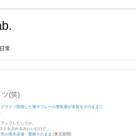
ab.
日常
ツ(笑)
ングライツ取得した鳩サブレーの豊島屋が名前をそのままに
)
もアップしたってか。
ラストを入れるみたいだけど、
倉市の海水浴場 愛称そのまま
(東京新聞)