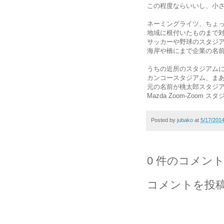
この程度ならいいし、小
ネーミングライツ、ちょ
地域に根付いたものまで
サッカーや野球のスタジ
海岸や橋にまで企業の名
うちの近所のスタジアム
カンコースタジアム、ま
元の名前が桃太郎スタジ
Mazda Zoom-Zoom
Posted by
jubako
at
5/17/201
0 件のコメント
コメントを投