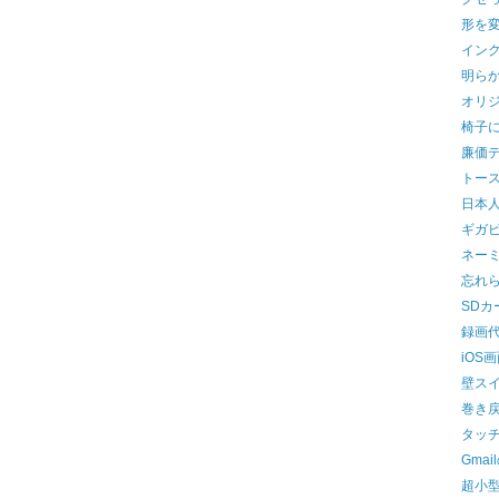
形を変
イン
明ら
オリジ
椅子
廉価
トー
日本
ギガ
ネーミ
忘れ
SDカ
録画
iOS
壁ス
巻き
タッ
Gma
超小型