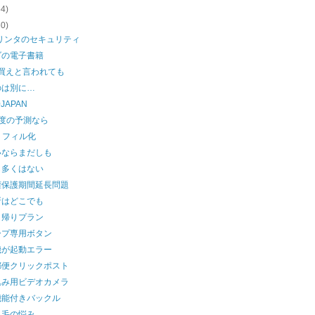
54)
60)
プリンタのセキュリティ
ダの電子書籍
を買えと言われても
のは別に…
0JAPAN
程度の予測なら
dリフィル化
いならまだしも
も多くはない
権保護期間延長問題
所はどこでも
日帰りプラン
ープ専用ボタン
機が起動エラー
郵便クリックポスト
込み用ビデオカメラ
機能付きバックル
っ毛の悩み