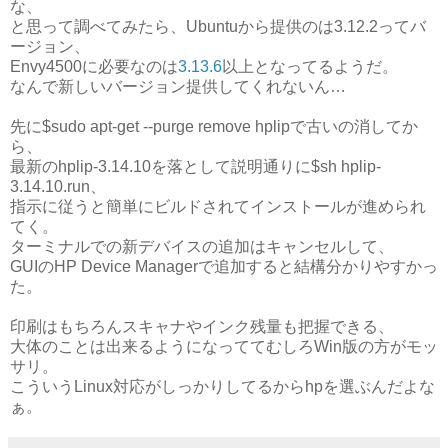
な、
と思って調べてみたら、Ubuntuから提供のは3.12.2ってバ
ージョン、
Envy4500に必要なのは
3.13.6
以上となってるようだ。
なんで新しいバージョン提供してくれないん…
先に$sudo apt-get --purge remove hplipで古いの消してか
ら、
最新のhplip-3.14.10を落として説明通りに$sh hplip-
3.14.10.run、
指示に従うと簡単にビルドされてインストールが進められ
てく。
ターミナルでの新デバイスの追加はキャンセルして、
GUIのHP Device Managerで追加すると結構分かりやすかっ
た。
印刷はもちろんスキャナやインク残量も把握できる、
大体のことは出来るようになっててむしろWin版の方がモッ
サリ。
こういうLinux対応がしっかりしてるからhpを選ぶんだよな
ぁ。