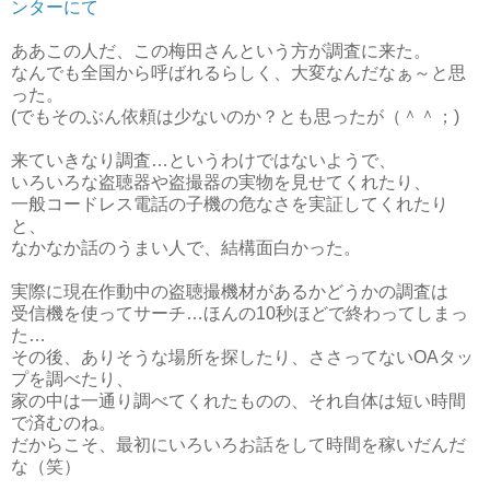
ンターにて
ああこの人だ、この梅田さんという方が調査に来た。
なんでも全国から呼ばれるらしく、大変なんだなぁ～と思
った。
(でもそのぶん依頼は少ないのか？とも思ったが（＾＾；)
来ていきなり調査…というわけではないようで、
いろいろな盗聴器や盗撮器の実物を見せてくれたり、
一般コードレス電話の子機の危なさを実証してくれたり
と、
なかなか話のうまい人で、結構面白かった。
実際に現在作動中の盗聴撮機材があるかどうかの調査は
受信機を使ってサーチ…ほんの10秒ほどで終わってしまっ
た…
その後、ありそうな場所を探したり、ささってないOAタッ
プを調べたり、
家の中は一通り調べてくれたものの、それ自体は短い時間
で済むのね。
だからこそ、最初にいろいろお話をして時間を稼いだんだ
な（笑）