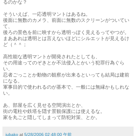
るのかな？
そういえば、一応透明マントはあるね。
後面に無数のカメラ、前面に無数のスクリーンがついてい
て、
後ろの景色を前に映すから透明っぽく見えるってやつが。
まああれは透明とは言えないほどにシルエットが見えるけ
ど（＾＾；
高性能な透明マントが開発されたとしても、
その用途ってのぞきとか不法侵入とかいう犯罪行為ぐら
い、
忍者ごっことか動物の観察が出来るといっても結局は建前
になる。
軍事目的で使われるのが基本で、一般には無縁かもしれな
い。
あ、部屋を広く見せる空間演出とか、
街の電柱や鉄塔を隠す景観保護には使えるな。
家を丸ごと隠してしまって防犯対策、とか。
jubako
at
5/28/2006 02:48:00 午前