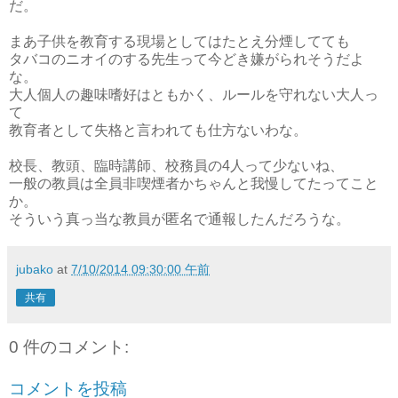
だ。
まあ子供を教育する現場としてはたとえ分煙してても
タバコのニオイのする先生って今どき嫌がられそうだよ
な。
大人個人の趣味嗜好はともかく、ルールを守れない大人っ
て
教育者として失格と言われても仕方ないわな。
校長、教頭、臨時講師、校務員の4人って少ないね、
一般の教員は全員非喫煙者かちゃんと我慢してたってこと
か。
そういう真っ当な教員が匿名で通報したんだろうな。
jubako
at
7/10/2014 09:30:00 午前
共有
0 件のコメント:
コメントを投稿